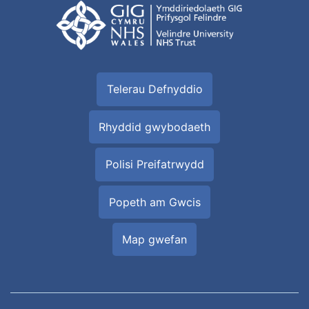
Telerau Defnyddio
Rhyddid gwybodaeth
Polisi Preifatrwydd
Popeth am Gwcis
Map gwefan