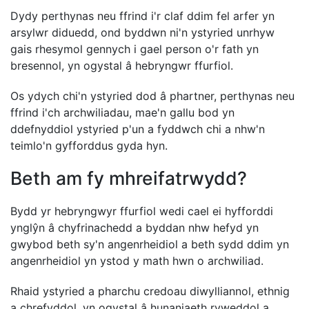
Dydy perthynas neu ffrind i'r claf ddim fel arfer yn
arsylwr diduedd, ond byddwn ni'n ystyried unrhyw
gais rhesymol gennych i gael person o'r fath yn
bresennol, yn ogystal â hebryngwr ffurfiol.
Os ydych chi'n ystyried dod â phartner, perthynas neu
ffrind i'ch archwiliadau, mae'n gallu bod yn
ddefnyddiol ystyried p'un a fyddwch chi a nhw'n
teimlo'n gyfforddus gyda hyn.
Beth am fy mhreifatrwydd?
Bydd yr hebryngwyr ffurfiol wedi cael ei hyfforddi
ynglŷn â chyfrinachedd a byddan nhw hefyd yn
gwybod beth sy'n angenrheidiol a beth sydd ddim yn
angenrheidiol yn ystod y math hwn o archwiliad.
Rhaid ystyried a pharchu credoau diwylliannol, ethnig
a chrefyddol, yn ogystal â hunaniaeth ryweddol a