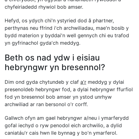
chyfeiriadedd rhywiol bob amser.
Hefyd, os ydych chi'n ystyried dod â phartner,
perthynas neu ffrind i'ch archwiliadau, mae'n bosib y
bydd materion y byddai'n well gennych chi eu trafod
yn gyfrinachol gyda'ch meddyg.
Beth os nad ydw i eisiau
hebryngwr yn bresennol?
Dim ond gyda chytundeb y claf
a'r
meddyg y dylai
presenoldeb hebryngwr fod, a dylai hebryngwr ffurfiol
fod yn bresennol bob amser yn ystod unrhyw
archwiliad ar ran bersonol o'r corff.
Gallwch ofyn am gael hebryngwr a/neu i ymarferydd
gofal iechyd o ryw penodol eich archwilio, a dylid
caniatáu'r cais hwn lle bynnag y bo'n ymarferol.