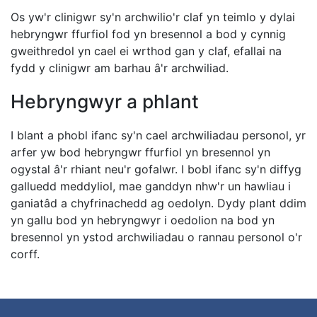
Os yw'r clinigwr sy'n archwilio'r claf yn teimlo y dylai
hebryngwr ffurfiol fod yn bresennol a bod y cynnig
gweithredol yn cael ei wrthod gan y claf, efallai na
fydd y clinigwr am barhau â'r archwiliad.
Hebryngwyr a phlant
I blant a phobl ifanc sy'n cael archwiliadau personol, yr
arfer yw bod hebryngwr ffurfiol yn bresennol yn
ogystal â'r rhiant neu'r gofalwr. I bobl ifanc sy'n diffyg
galluedd meddyliol, mae ganddyn nhw'r un hawliau i
ganiatâd a chyfrinachedd ag oedolyn. Dydy plant ddim
yn gallu bod yn hebryngwyr i oedolion na bod yn
bresennol yn ystod archwiliadau o rannau personol o'r
corff.