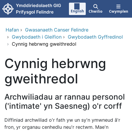
Neidio i'r prif gynnwy
Ymddiriedolaeth GIG
English
Chwilio
Cwymplen
Prifysgol Felindre
Hafan
›
Gwasanaeth Canser Felindre
›
Gwybodaeth i Gleifion
›
Gwybodaeth Gyffredinol
›
Cynnig hebrwng gweithredol
Cynnig hebrwng
gweithredol
Archwiliadau ar rannau personol
('intimate' yn Saesneg) o'r corff
Diffiniad archwiliad o'r fath yw un sy'n ymwneud â'r
fron, yr organau cenhedlu neu'r rectwm. Mae'n