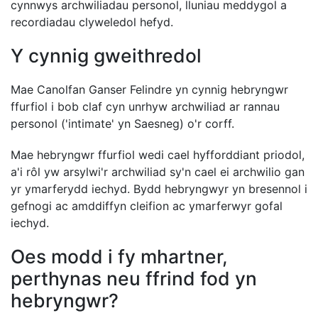
cynnwys archwiliadau personol, lluniau meddygol a
recordiadau clyweledol hefyd.
Y cynnig gweithredol
Mae Canolfan Ganser Felindre yn cynnig hebryngwr
ffurfiol i bob claf cyn unrhyw archwiliad ar rannau
personol ('intimate' yn Saesneg) o'r corff.
Mae hebryngwr ffurfiol wedi cael hyfforddiant priodol,
a'i rôl yw arsylwi'r archwiliad sy'n cael ei archwilio gan
yr ymarferydd iechyd. Bydd hebryngwyr yn bresennol i
gefnogi ac amddiffyn cleifion ac ymarferwyr gofal
iechyd.
Oes modd i fy mhartner,
perthynas neu ffrind fod yn
hebryngwr?