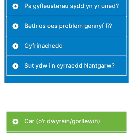
Pa gyfleusterau sydd yn yr uned?
Beth os oes problem gennyf fi?
Cyfrinachedd
Sut ydw i'n cyrraedd Nantgarw?
Car (o'r dwyrain/gorllewin)