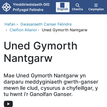
Neidio i'r prif gynnwy
Ymddiriedolaeth GIG
English
Chwilio
Cwymplen
Prifysgol Felindre
Hafan
›
Gwasanaeth Canser Felindre
›
Cleifion Allanol
›
Uned Gymorth Nantgarw
Uned Gymorth
Nantgarw
Mae Uned Gymorth Nantgarw yn
darparu meddyginiaeth gwrth-ganser
mewn lle clud, cysurus a chyfeillgar, y
tu hwnt i'r Ganolfan Ganser.