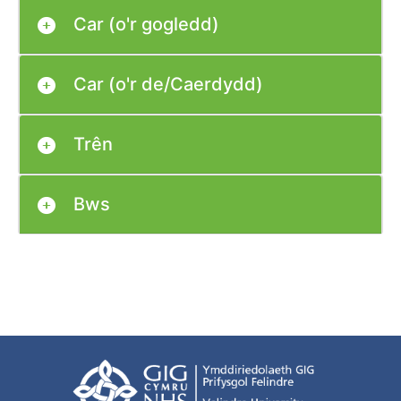
Car (o'r gogledd)
Car (o'r de/Caerdydd)
Trên
Bws