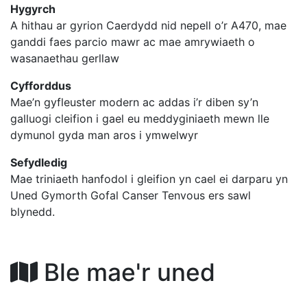
Hygyrch
A hithau
ar
gyrion
Caerdydd
nid
nepell
o’r
A470,
mae
ganddi
faes
parcio
mawr
ac
mae
amrywiaeth
o
wasanaethau
gerllaw
Cyfforddus
Mae’n
gyfleuster
modern ac addas
i’r
diben
sy’n
galluogi
cleifion
i
gael
eu
meddyginiaeth
mewn
lle
dymunol
gyda
man
aros
i
ymwelwyr
Sefydledig
Mae triniaeth
hanfodol
i
gleifion
yn
cael
ei
darparu
yn
Uned
Gymorth
Gofal
Canser
Tenvous
ers
sawl
blynedd
.
Ble mae'r uned