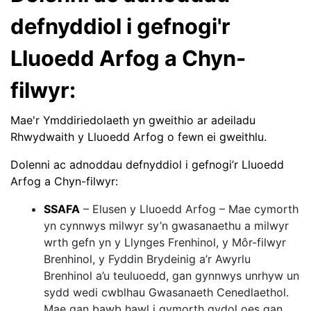
defnyddiol i gefnogi'r
Lluoedd Arfog a Chyn-
filwyr:
Mae'r Ymddiriedolaeth yn gweithio ar adeiladu
Rhwydwaith y Lluoedd Arfog o fewn ei gweithlu.
Dolenni ac adnoddau defnyddiol i gefnogi’r Lluoedd
Arfog a Chyn-filwyr:
SSAFA
– Elusen y Lluoedd Arfog – Mae cymorth
yn cynnwys milwyr sy’n gwasanaethu a milwyr
wrth gefn yn y Llynges Frenhinol, y Môr-filwyr
Brenhinol, y Fyddin Brydeinig a’r Awyrlu
Brenhinol a’u teuluoedd, gan gynnwys unrhyw un
sydd wedi cwblhau Gwasanaeth Cenedlaethol.
Mae gan bawb hawl i gymorth gydol oes gan