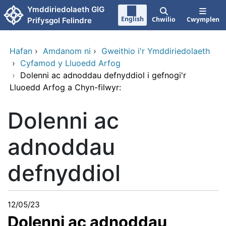
Neidio i'r prif gynnwy
Ymddiriedolaeth GIG
English
Chwilio
Cwymplen
Prifysgol Felindre
Hafan
›
Amdanom ni
›
Gweithio i'r Ymddiriedolaeth
›
Cyfamod y Lluoedd Arfog
›
Dolenni ac adnoddau defnyddiol i gefnogi'r
Lluoedd Arfog a Chyn-filwyr:
Dolenni ac
adnoddau
defnyddiol
12/05/23
Dolenni ac adnoddau