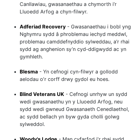
Canllawiau, gwasanaethau a chymorth i’r
Lluoedd Arfog a chyn-filwyr.
Adferiad Recovery
- Gwasanaethau i bobl yng
Nghymru sydd â phroblemau iechyd meddwl,
problemau camddefnyddio sylweddau, a’r rhai
sydd ag anghenion sy’n cyd-ddigwydd ac yn
gymhleth.
Blesma
- Yn cefnogi cyn-filwyr a gollodd
aelodau o'r corff drwy gydol eu hoes.
Blind Veterans UK
- Cefnogi unrhyw un sydd
wedi gwasanaethu yn y Lluoedd Arfog, neu
sydd wedi gwneud Gwasanaeth Cenedlaethol,
ac sydd bellach yn byw gyda cholli golwg
sylweddol.
Woody's Lodge
- Man cyfarfod i'r rhai sydd