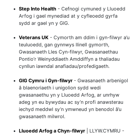
Step Into Health
- Cefnogi cymuned y Lluoedd
Arfog i gael mynediad at y cyfleoedd gyrfa
sydd ar gael yn y GIG.
Veterans UK
- Cymorth am ddim i gyn-filwyr a’u
teuluoedd, gan gynnwys llinell gymorth,
Gwasanaeth Lles Cyn-filwyr, Gwasanaethau
Pontio’r Weinyddiaeth Amddiffyn a thaliadau
cynllun iawndal anafiadau/profedigaeth.
GIG Cymru i Gyn-filwyr
- Gwasanaeth arbenigol
â blaenoriaeth i unigolion sydd wedi
gwasanaethu yn y Lluoedd Arfog, ar unrhyw
adeg yn eu bywydau ac sy’n profi anawsterau
iechyd meddwl sy’n ymwneud yn benodol â’u
gwasanaeth milwrol.
Lluoedd Arfog a Chyn-filwyr
| LLYW.CYMRU -