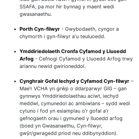
SSAFA, pa mor hir bynnag y maent wedi
gwasanaethu.
Porth Cyn-filwyr
- Gwybodaeth, cyngor a
chymorth i gyn-filwyr a'u teuluoedd.
Ymddiriedolaeth Cronfa Cyfamod y Lluoedd
Arfog
- Cefnogi Cyfamod y Lluoedd Arfog trwy
ariannu newid gwirioneddol.
Cynghrair Gofal Iechyd y Cyfamod Cyn-filwyr
–
Mae’r VCHA yn grŵp o ddarparwyr GIG – gan
gynnwys Ymddiriedolaethau acíwt, iechyd
meddwl, cymunedol ac ambiwlans – sydd wedi
cytuno i fod yn esiamplau o’r gofal a’r
gefnogaeth orau i gymuned y lluoedd arfog
(boed yn Gwasanaethu, Cyn-filwyr,
gwŷr/gwragedd priod neu ddibynyddion).