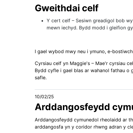
Gweithdai celf
Y cert celf – Sesiwn greadigol bob wy
mewn iechyd. Bydd modd i gleifion g
I gael wybod mwy neu i ymuno, e-bostiwc
Cyrsiau celf yn Maggie's – Mae'r cyrsiau c
Bydd cyfle i gael blas ar wahanol fathau
safle.
10/02/25
Arddangosfeydd cym
Arddangosfeydd cymunedol rheolaidd ar them
arddangosfa yn y coridor rhwng adran y cleif