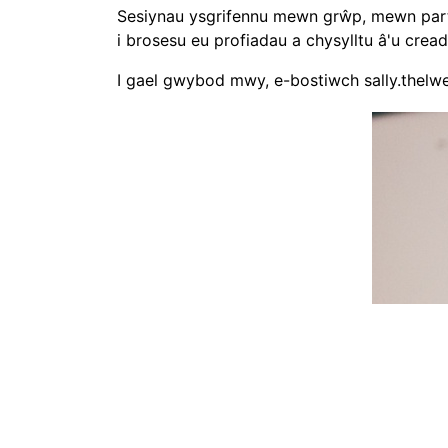
Sesiynau ysgrifennu mewn grŵp, mewn partne
i brosesu eu profiadau a chysylltu â'u crea
I gael gwybod mwy, e-bostiwch
sally.thelw