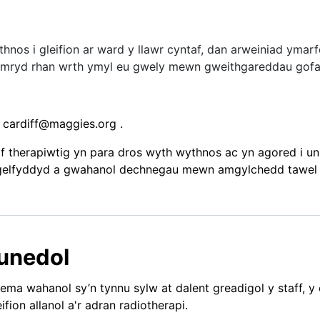
thnos i gleifion ar ward y llawr cyntaf, dan arweiniad yma
ymryd rhan wrth ymyl eu gwely mewn gweithgareddau gofa
h
cardiff@maggies.org
.
elf therapiwtig yn para dros wyth wythnos ac yn agored i u
 o gelfyddyd a gwahanol dechnegau mewn amgylchedd tawel 
unedol
a wahanol sy’n tynnu sylw at dalent greadigol y staff, y 
ion allanol a'r adran radiotherapi.