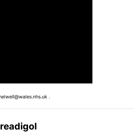
thelwell@wales.nhs.uk
.
readigol