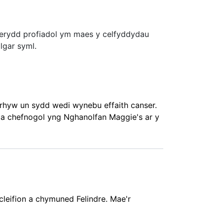
rferydd profiadol ym maes y celfyddydau
lgar syml.
nrhyw un sydd wedi wynebu effaith canser.
a chefnogol yng Nghanolfan Maggie's ar y
cleifion a chymuned Felindre. Mae'r