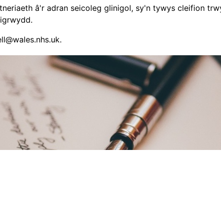
riaeth â'r adran seicoleg glinigol, sy'n tywys cleifion tr
digrwydd.
ell@wales.nhs.uk
.