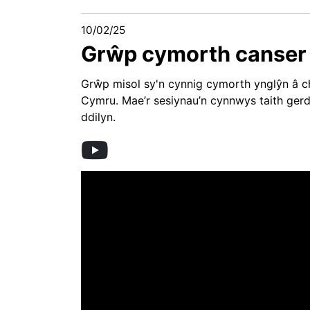
10/02/25
Grŵp cymorth canser 
Grŵp misol sy'n cynnig cymorth ynglŷn â 
Cymru. Mae’r sesiynau’n cynnwys taith gerd
ddilyn.