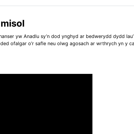
misol
chanser yw Anadlu sy’n dod ynghyd ar bedwerydd dydd Iau’
ded ofalgar o’r safle neu olwg agosach ar wrthrych yn y c