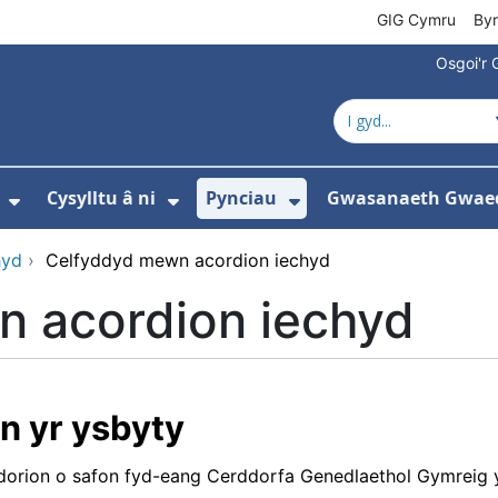
GIG Cymru
By
Osgoi'r 
Cysylltu â ni
Pynciau
Gwasanaeth Gwae
ewislen ar gyfer Amdanom ni
Dangos isddewislen ar gyfer Newyddion
Dangos isddewislen ar gyfer 
Dangos isddewisle
hyd
›
Celfyddyd mewn acordion iechyd
 acordion iechyd
n yr ysbyty
dorion o safon fyd-eang Cerddorfa Genedlaethol Gymreig y