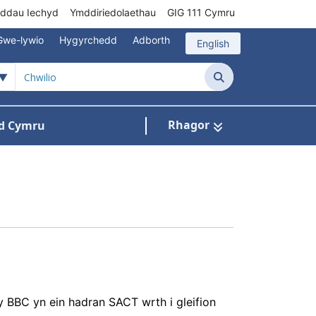
rddau Iechyd
Ymddiriedolaethau
GIG 111 Cymru
Gwe-lywio
Hygyrchedd
Adborth
English
Chwilio
Rhagor
d Cymru
Cysylltu â ni
n ar gyfer Pynciau
 BBC yn ein hadran SACT wrth i gleifion