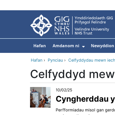
Neidio i'r prif gynnwy
Hafan
Amdanom ni
Newyddion
Dangos isdd
Hafan
›
Pynciau
›
Celfyddydau mewn iec
Celfyddyd mewn
10/02/25
Cyngherddau y
Perfformiadau misol gan gerd