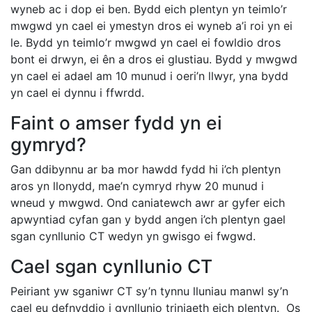
wyneb ac i dop ei ben. Bydd eich plentyn yn teimlo’r
mwgwd yn cael ei ymestyn dros ei wyneb a’i roi yn ei
le. Bydd yn teimlo’r mwgwd yn cael ei fowldio dros
bont ei drwyn, ei ên a dros ei glustiau. Bydd y mwgwd
yn cael ei adael am 10 munud i oeri’n llwyr, yna bydd
yn cael ei dynnu i ffwrdd.
Faint o amser fydd yn ei
gymryd?
Gan ddibynnu ar ba mor hawdd fydd hi i’ch plentyn
aros yn llonydd, mae’n cymryd rhyw 20 munud i
wneud y mwgwd. Ond caniatewch awr ar gyfer eich
apwyntiad cyfan gan y bydd angen i’ch plentyn gael
sgan cynllunio CT wedyn yn gwisgo ei fwgwd.
Cael sgan cynllunio CT
Peiriant yw sganiwr CT sy’n tynnu lluniau manwl sy’n
cael eu defnyddio i gynllunio triniaeth eich plentyn. Os