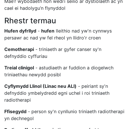
Mae’r wybodaeth hon wedi’i seilio ar dystiolaeth ac yn
cael ei hadolygu’n flynyddol
Rhestr termau
Hufen dyfrllyd
-
hufen
lleithio nad yw'n cynnwys
persawr ac nad yw fel rheol yn llidro'r croen
Cemotherapi
- triniaeth ar gyfer canser sy'n
defnyddio cyffuriau
Treial clinigol
- astudiaeth ar fuddion a diogelwch
triniaethau newydd posibl
Cyflymydd Llinol (Linac neu ALl)
- peiriant sy'n
defnyddio ymbelydredd egni uchel i roi triniaeth
radiotherapi
Ffisegydd
- person sy'n cynllunio triniaeth radiotherapi
yn dechnegol