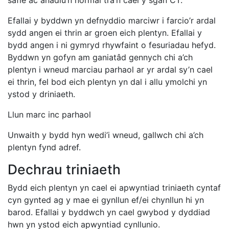
Efallai y byddwn yn defnyddio marciwr i farcio’r ardal
sydd angen ei thrin ar groen eich plentyn. Efallai y
bydd angen i ni gymryd rhywfaint o fesuriadau hefyd.
Byddwn yn gofyn am ganiatâd gennych chi a’ch
plentyn i wneud marciau parhaol ar yr ardal sy’n cael
ei thrin, fel bod eich plentyn yn dal i allu ymolchi yn
ystod y driniaeth.
Llun marc inc parhaol
Unwaith y bydd hyn wedi’i wneud, gallwch chi a’ch
plentyn fynd adref.
Dechrau triniaeth
Bydd eich plentyn yn cael ei apwyntiad triniaeth cyntaf
cyn gynted ag y mae ei gynllun ef/ei chynllun hi yn
barod. Efallai y byddwch yn cael gwybod y dyddiad
hwn yn ystod eich apwyntiad cynllunio.