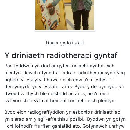
Danni gyda’i siart
Y driniaeth radiotherapi gyntaf
Pan fyddwch yn dod ar gyfer triniaeth gyntaf eich
plentyn, dewch i fynedfa’r adran radiotherapi sydd yng
nghefn yr ysbyty. Rhowch eich enw a’ch llythyr i’r
derbynnydd yn yr ystafell aros. Bydd y derbynnydd yn
dweud wrthych ble i eistedd ac aros, neu’n eich
cyfeirio chi’n syth at beiriant triniaeth eich plentyn.
Bydd eich radiograffyddion yn esbonio’r driniaeth ac
yn siarad am y sgîl-effeithiau posibl. Byddwn yn gofyn
i chi lofnodi’r ffurflen ganiatâd eto. Gofynnwch unrhyw