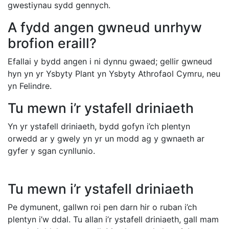
gwestiynau sydd gennych.
A fydd angen gwneud unrhyw
brofion eraill?
Efallai y bydd angen i ni dynnu gwaed; gellir gwneud
hyn yn yr Ysbyty Plant yn Ysbyty Athrofaol Cymru, neu
yn Felindre.
Tu mewn i’r ystafell driniaeth
Yn yr ystafell driniaeth, bydd gofyn i’ch plentyn
orwedd ar y gwely yn yr un modd ag y gwnaeth ar
gyfer y sgan cynllunio.
Tu mewn i’r ystafell driniaeth
Pe dymunent, gallwn roi pen darn hir o ruban i’ch
plentyn i’w ddal. Tu allan i’r ystafell driniaeth, gall mam