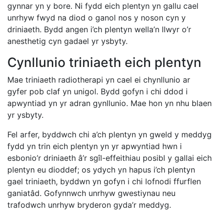
gynnar yn y bore. Ni fydd eich plentyn yn gallu cael
unrhyw fwyd na diod o ganol nos y noson cyn y
driniaeth. Bydd angen i’ch plentyn wella’n llwyr o’r
anesthetig cyn gadael yr ysbyty.
Cynllunio triniaeth eich plentyn
Mae triniaeth radiotherapi yn cael ei chynllunio ar
gyfer pob claf yn unigol. Bydd gofyn i chi ddod i
apwyntiad yn yr adran gynllunio. Mae hon yn nhu blaen
yr ysbyty.
Fel arfer, byddwch chi a’ch plentyn yn gweld y meddyg
fydd yn trin eich plentyn yn yr apwyntiad hwn i
esbonio’r driniaeth â’r sgîl-effeithiau posibl y gallai eich
plentyn eu dioddef; os ydych yn hapus i’ch plentyn
gael triniaeth, byddwn yn gofyn i chi lofnodi ffurflen
ganiatâd. Gofynnwch unrhyw gwestiynau neu
trafodwch unrhyw bryderon gyda’r meddyg.