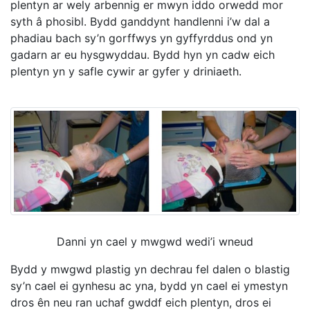
plentyn ar wely arbennig er mwyn iddo orwedd mor
syth â phosibl. Bydd ganddynt handlenni i’w dal a
phadiau bach sy’n gorffwys yn gyffyrddus ond yn
gadarn ar eu hysgwyddau. Bydd hyn yn cadw eich
plentyn yn y safle cywir ar gyfer y driniaeth.
Danni yn cael y mwgwd wedi’i wneud
Bydd y mwgwd plastig yn dechrau fel dalen o blastig
sy’n cael ei gynhesu ac yna, bydd yn cael ei ymestyn
dros ên neu ran uchaf gwddf eich plentyn, dros ei