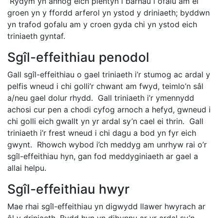
Rydym yn annog eich plentyn i barhau i ofalu am ei
groen yn y ffordd arferol yn ystod y driniaeth; byddwn
yn trafod gofalu am y croen gyda chi yn ystod eich
triniaeth gyntaf.
Sgîl-effeithiau penodol
Gall sgîl-effeithiau o gael triniaeth i’r stumog ac ardal y
pelfis wneud i chi golli’r chwant am fwyd, teimlo’n sâl
a/neu gael dolur rhydd. Gall triniaeth i’r ymennydd
achosi cur pen a chodi cyfog arnoch a hefyd, gwneud i
chi golli eich gwallt yn yr ardal sy’n cael ei thrin. Gall
triniaeth i’r frest wneud i chi dagu a bod yn fyr eich
gwynt. Rhowch wybod i’ch meddyg am unrhyw rai o’r
sgîl-effeithiau hyn, gan fod meddyginiaeth ar gael a
allai helpu.
Sgîl-effeithiau hwyr
Mae rhai sgîl-effeithiau yn digwydd llawer hwyrach ar
ôl y driniaeth. Bydd hyn yn dibynnu ar yr ardal sy’n