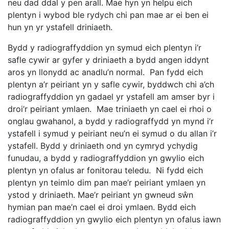
neu dad ddal y pen arall. Mae hyn yn helpu eich
plentyn i wybod ble rydych chi pan mae ar ei ben ei
hun yn yr ystafell driniaeth.
Bydd y radiograffyddion yn symud eich plentyn i’r
safle cywir ar gyfer y driniaeth a bydd angen iddynt
aros yn llonydd ac anadlu’n normal. Pan fydd eich
plentyn a’r peiriant yn y safle cywir, byddwch chi a’ch
radiograffyddion yn gadael yr ystafell am amser byr i
droi’r peiriant ymlaen. Mae triniaeth yn cael ei rhoi o
onglau gwahanol, a bydd y radiograffydd yn mynd i’r
ystafell i symud y peiriant neu’n ei symud o du allan i’r
ystafell. Bydd y driniaeth ond yn cymryd ychydig
funudau, a bydd y radiograffyddion yn gwylio eich
plentyn yn ofalus ar fonitorau teledu. Ni fydd eich
plentyn yn teimlo dim pan mae’r peiriant ymlaen yn
ystod y driniaeth. Mae’r peiriant yn gwneud sŵn
hymian pan mae’n cael ei droi ymlaen. Bydd eich
radiograffyddion yn gwylio eich plentyn yn ofalus iawn