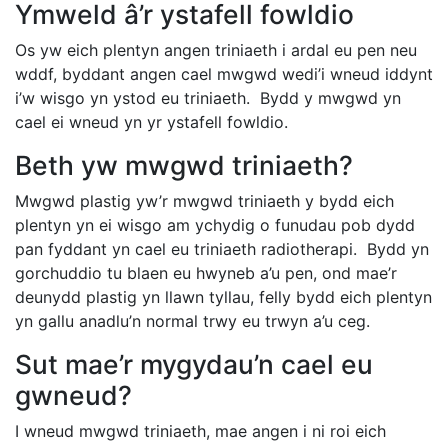
Ymweld â’r ystafell fowldio
Os yw eich plentyn angen triniaeth i ardal eu pen neu
wddf, byddant angen cael mwgwd wedi’i wneud iddynt
i’w wisgo yn ystod eu triniaeth. Bydd y mwgwd yn
cael ei wneud yn yr ystafell fowldio.
Beth yw mwgwd triniaeth?
Mwgwd plastig yw’r mwgwd triniaeth y bydd eich
plentyn yn ei wisgo am ychydig o funudau pob dydd
pan fyddant yn cael eu triniaeth radiotherapi. Bydd yn
gorchuddio tu blaen eu hwyneb a’u pen, ond mae’r
deunydd plastig yn llawn tyllau, felly bydd eich plentyn
yn gallu anadlu’n normal trwy eu trwyn a’u ceg.
Sut mae’r mygydau’n cael eu
gwneud?
I wneud mwgwd triniaeth, mae angen i ni roi eich