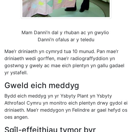
Mam Danni’n dal y rhuban ac yn gwylio
Danni’n ofalus ar y teledu
Mae’r driniaeth yn cymryd tua 10 munud. Pan mae’r
driniaeth wedi gorffen, mae’r radiograffyddion yn
gostwng y gwely ac mae eich plentyn yn gallu gadael
yr ystafell.
Gweld eich meddyg
Bydd eich meddyg yn yr Ysbyty Plant yn Ysbyty
Athrofaol Cymru yn monitro eich plentyn drwy gydol ei
driniaeth. Mae’r meddygon yn Felindre ar gael hefyd os
oes angen.
Sgîl-effeithiau tymor byr