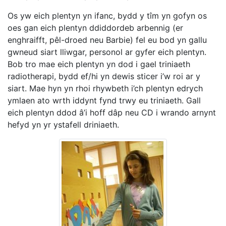
Os yw eich plentyn yn ifanc, bydd y tîm yn gofyn os
oes gan eich plentyn ddiddordeb arbennig (er
enghraifft, pêl-droed neu Barbie) fel eu bod yn gallu
gwneud siart lliwgar, personol ar gyfer eich plentyn.
Bob tro mae eich plentyn yn dod i gael triniaeth
radiotherapi, bydd ef/hi yn dewis sticer i’w roi ar y
siart. Mae hyn yn rhoi rhywbeth i’ch plentyn edrych
ymlaen ato wrth iddynt fynd trwy eu triniaeth. Gall
eich plentyn ddod â’i hoff dâp neu CD i wrando arnynt
hefyd yn yr ystafell driniaeth.