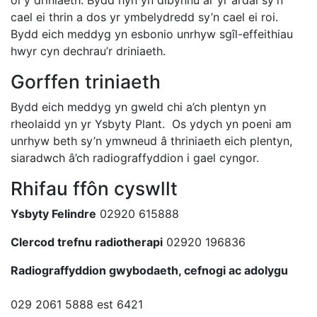
cael ei thrin a dos yr ymbelydredd sy’n cael ei roi.
Bydd eich meddyg yn esbonio unrhyw sgîl-effeithiau
hwyr cyn dechrau’r driniaeth.
Gorffen triniaeth
Bydd eich meddyg yn gweld chi a’ch plentyn yn
rheolaidd yn yr Ysbyty Plant. Os ydych yn poeni am
unrhyw beth sy’n ymwneud â thriniaeth eich plentyn,
siaradwch â’ch radiograffyddion i gael cyngor.
Rhifau ffôn cyswllt
Ysbyty Felindre
02920 615888
Clercod trefnu radiotherapi
02920 196836
Radiograffyddion gwybodaeth, cefnogi ac adolygu
029 2061 5888 est 6421