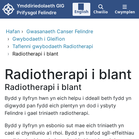
Neidio i'r prif gynnwy
Ymddiriedolaeth GIG
English
Chwilio
Cwymplen
Prifysgol Felindre
Hafan
›
Gwasanaeth Canser Felindre
›
Gwybodaeth i Gleifion
›
Taflenni gwybodaeth Radiotherapi
›
Radiotherapi i blant
Radiotherapi i blant
Radiotherapi i blant
Bydd y llyfryn hwn yn eich helpu i ddeall beth fydd yn
digwydd pan fydd eich plentyn yn dod i ysbyty
Felindre i gael triniaeth radiotherapi.
Bydd y llyfryn yn esbonio sut mae eich triniaeth yn
cael ei chynllunio a’i rhoi. Bydd yn trafod sgîl-effeithiau