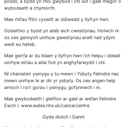
posibl, a bydd yn rhoi gwybod i chi sut i gael rhagor o
wybodaeth a chymorth.
Mae rhifau ffôn cyswllt ar ddiwedd y llyfryn hwn.
Gobeithio y bydd yn ateb eich cwestiynau. Holwch ni
os oes gennych unrhyw gwestiynau eraill nad ydym
wedi eu hateb.
Mae geirfa ar du blaen y llyfryn hwn i’ch helpu i ddeall
unrhyw eiriau a allai fod yn anghyfarwydd i chi.
Ni chaniateir ysmygu y tu mewn i Ysbyty Felindre nac
mewn unrhyw le ar dir yr ysbyty. Os oes angen help
arnoch i roi’r gorau i ysmygu, gofynnwch i ni.
Mae gwybodaeth i gleifion ar gael ar wefan Felindre
Ewch i: www.wales.nhs.uk/cancercentre
Gyda diolch i Danni