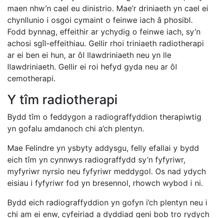
maen nhw’n cael eu dinistrio. Mae’r driniaeth yn cael ei
chynllunio i osgoi cymaint o feinwe iach â phosibl.
Fodd bynnag, effeithir ar ychydig o feinwe iach, sy’n
achosi sgîl-effeithiau. Gellir rhoi triniaeth radiotherapi
ar ei ben ei hun, ar ôl llawdriniaeth neu yn lle
llawdriniaeth. Gellir ei roi hefyd gyda neu ar ôl
cemotherapi.
Y tîm radiotherapi
Bydd tîm o feddygon a radiograffyddion therapiwtig
yn gofalu amdanoch chi a’ch plentyn.
Mae Felindre yn ysbyty addysgu, felly efallai y bydd
eich tîm yn cynnwys radiograffydd sy’n fyfyriwr,
myfyriwr nyrsio neu fyfyriwr meddygol. Os nad ydych
eisiau i fyfyriwr fod yn bresennol, rhowch wybod i ni.
Bydd eich radiograffyddion yn gofyn i’ch plentyn neu i
chi am ei enw, cyfeiriad a dyddiad geni bob tro rydych