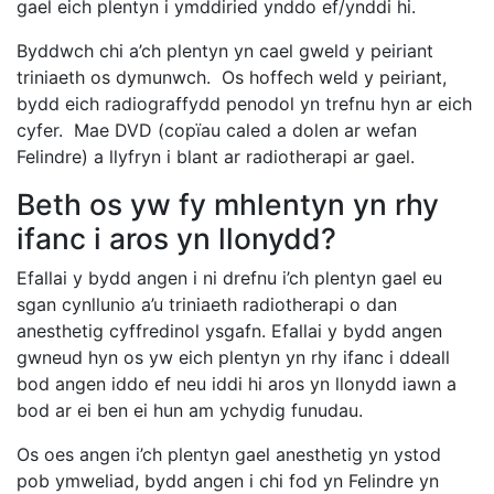
gael eich plentyn i ymddiried ynddo ef/ynddi hi.
Byddwch chi a’ch plentyn yn cael gweld y peiriant
triniaeth os dymunwch. Os hoffech weld y peiriant,
bydd eich radiograffydd penodol yn trefnu hyn ar eich
cyfer. Mae DVD (copïau caled a dolen ar wefan
Felindre) a llyfryn i blant ar radiotherapi ar gael.
Beth os yw fy mhlentyn yn rhy
ifanc i aros yn llonydd?
Efallai y bydd angen i ni drefnu i’ch plentyn gael eu
sgan cynllunio a’u triniaeth radiotherapi o dan
anesthetig cyffredinol ysgafn. Efallai y bydd angen
gwneud hyn os yw eich plentyn yn rhy ifanc i ddeall
bod angen iddo ef neu iddi hi aros yn llonydd iawn a
bod ar ei ben ei hun am ychydig funudau.
Os oes angen i’ch plentyn gael anesthetig yn ystod
pob ymweliad, bydd angen i chi fod yn Felindre yn