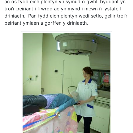
ac os fydd eich plentyn yn symud o gwbl, byddant yn
troi’r peiriant i ffwrdd ac yn mynd i mewn i’r ystafell
driniaeth. Pan fydd eich plentyn wedi setlo, gellir troi’r
peiriant ymlaen a gorffen y driniaeth.