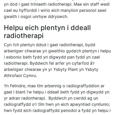
yn dod i gael triniaeth radiotherapi. Mae ein staff wedi
cael eu hyfforddi i wirio eich manylion personol sawl
gwaith i osgoi unrhyw ddryswch.
Helpu eich plentyn i ddeall
radiotherapi
Cyn i’ch plentyn ddod i gael radiotherapi, bydd
arbenigwr chwarae yn gweithio gyda’ch plentyn i helpu
i esbonio beth fydd yn digwydd pan fydd yn cael
radiotherapi. Byddwch fel arfer yn cyfarfod â’r
arbenigwr chwarae yn yr Ysbyty Plant yn Ysbyty
Athrofaol Cymru.
Yn Felindre, mae tîm arbennig o radiograffyddion ar
gael i blant i’w helpu i ddeall beth fydd yn digwydd yn
yr adran radiotherapi. Byddwch yn cwrdd ag un
radiograffydd o’r tîm hwn yn eich apwyntiad cynllunio;
hwn fydd eich radiograffydd penodol a fydd yn helpu i