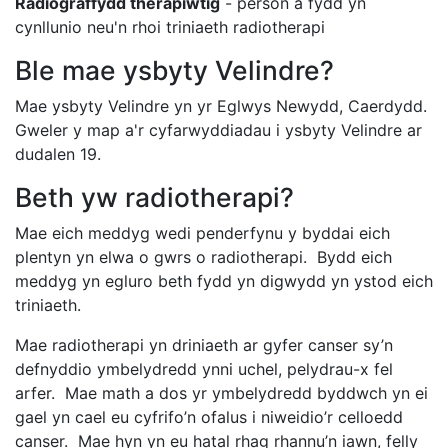
Radiograffydd therapiwtig
- person a fydd yn
cynllunio neu'n rhoi triniaeth radiotherapi
Ble mae ysbyty Velindre?
Mae ysbyty Velindre yn yr Eglwys Newydd, Caerdydd.
Gweler y map a'r cyfarwyddiadau i ysbyty Velindre ar
dudalen 19.
Beth yw radiotherapi?
Mae eich meddyg wedi penderfynu y byddai eich
plentyn yn elwa o gwrs o radiotherapi. Bydd eich
meddyg yn egluro beth fydd yn digwydd yn ystod eich
triniaeth.
Mae radiotherapi yn driniaeth ar gyfer canser sy’n
defnyddio ymbelydredd ynni uchel, pelydrau-x fel
arfer. Mae math a dos yr ymbelydredd byddwch yn ei
gael yn cael eu cyfrifo’n ofalus i niweidio’r celloedd
canser. Mae hyn yn eu hatal rhag rhannu’n iawn, felly