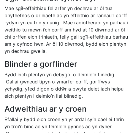
Mae sgîl-effeithiau fel arfer yn dechrau ar ôl tua
phythefnos o driniaeth ac yn effeithio ar rannau’r corff
rydym yn eu trin yn unig. Mae radiotherapi yn parhau i
weithio tu mewn i’ch corff am hyd at 10 diwrnod ar ôl i
chi orffen eich triniaeth, felly gall sgîl-effeithiau barhau
am y cyfnod hwn. Ar ôl 10 diwrnod, bydd eich plentyn
yn dechrau gwella.
Blinder a gorflinder
Bydd eich plentyn yn debygol o deimlo’n flinedig.
Gallai gwneud tipyn o ymarfer corff, gorffwys
ychydig, yfed digon o ddŵr a bwyta deiet iach helpu
eich plentyn i deimlo’n llai blinedig.
Adweithiau ar y croen
Efallai y bydd eich croen yn yr ardal sy’n cael ei thrin
yn troi’n binc ac yn teimlo’n gynnes ac yn dyner.