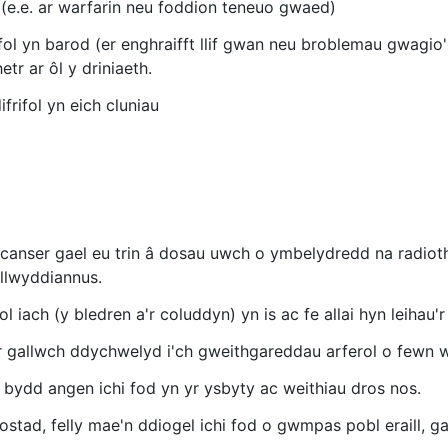
e.e. ar warfarin neu foddion teneuo gwaed)
ol yn barod (er enghraifft llif gwan neu broblemau gwagio'
r ar ôl y driniaeth.
rifol yn eich cluniau
 canser gael eu trin â dosau uwch o ymbelydredd na radiothe
 llwyddiannus.
ach (y bledren a'r coluddyn) yn is ac fe allai hyn leihau'r r
er gallwch ddychwelyd i'ch gweithgareddau arferol o fewn 
ydd angen ichi fod yn yr ysbyty ac weithiau dros nos.
stad, felly mae'n ddiogel ichi fod o gwmpas pobl eraill,