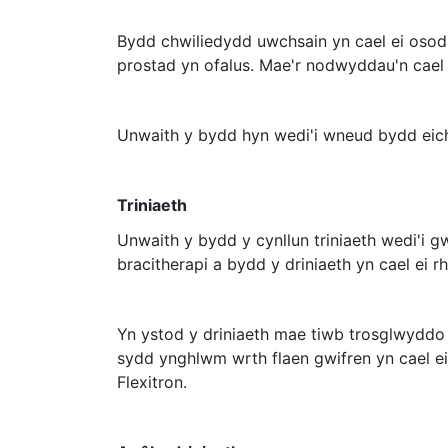
Bydd chwiliedydd uwchsain yn cael ei osod
prostad yn ofalus. Mae'r nodwyddau'n cael
Unwaith y bydd hyn wedi'i wneud bydd eich o
Triniaeth
Unwaith y bydd y cynllun triniaeth wedi'i g
bracitherapi a bydd y driniaeth yn cael ei 
Yn ystod y driniaeth mae tiwb trosglwydd
sydd ynghlwm wrth flaen gwifren yn cael ei
Flexitron.