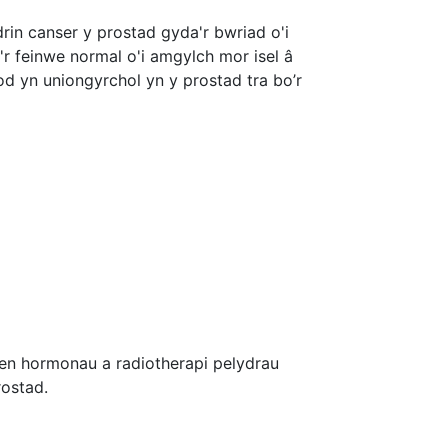
drin canser y prostad gyda'r bwriad o'i
'r feinwe normal o'i amgylch mor isel â
d yn uniongyrchol yn y prostad tra bo’r
ngen hormonau a radiotherapi pelydrau
rostad.