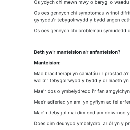
Os ydych chi mewn mwy o berygl o waedu (
Os oes gennych chi symptomau wrinol difrif
gynyddu'r tebygolrwydd y bydd angen cathet
Os oes gennych chi broblemau symudedd dif
Beth yw'r manteision a'r anfanteision?
Manteision:
Mae bracitherapi yn caniatáu i'r prostad a’r
wella'r tebygolrwydd y bydd y driniaeth yn
Mae'r dos o ymbelydredd i'r fan amgylchynol i
Mae’r adferiad yn aml yn gyflym ac fel arf
Mae'n debygol mai dim ond am ddiwrnod y b
Does dim deunydd ymbelydrol ar ôl yn y pro