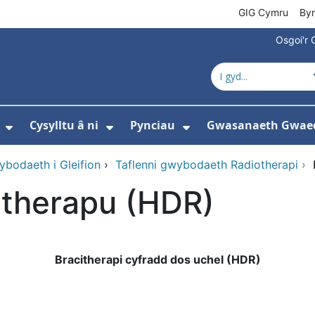
GIG Cymru
By
Osgoi'r 
Cysylltu â ni
Pynciau
Gwasanaeth Gwae
ewislen ar gyfer Amdanom ni
Dangos isddewislen ar gyfer Newyddion
Dangos isddewislen ar gyfer 
Dangos isddewisle
bodaeth i Gleifion
›
Taflenni gwybodaeth Radiotherapi
›
itherapu (HDR)
Bracitherapi cyfradd dos uchel (HDR)