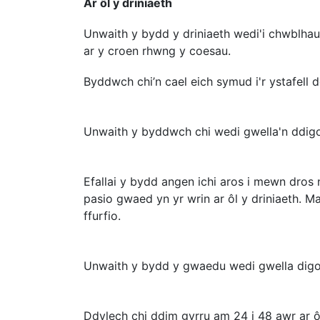
Ar ôl y driniaeth
Unwaith y bydd y driniaeth wedi'i chwblhau
ar y croen rhwng y coesau.
Byddwch chi’n cael eich symud i'r ystafell
Unwaith y byddwch chi wedi gwella'n ddigon
Efallai y bydd angen ichi aros i mewn dros 
pasio gwaed yn yr wrin ar ôl y driniaeth. Mae
ffurfio.
Unwaith y bydd y gwaedu wedi gwella digon
Ddylech chi ddim gyrru am 24 i 48 awr ar ôl