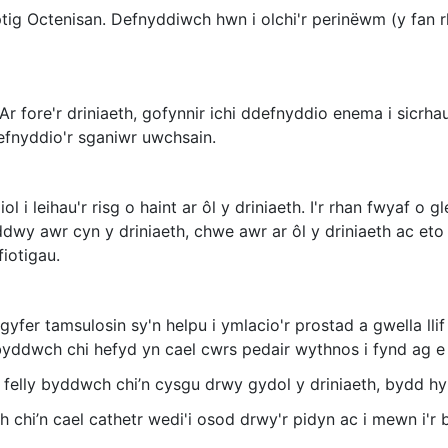
ptig Octenisan. Defnyddiwch hwn i olchi'r perinëwm (y fan
Ar fore'r driniaeth, gofynnir ichi ddefnyddio enema i sicr
defnyddio'r sganiwr uwchsain.
ol i leihau'r risg o haint ar ôl y driniaeth. I'r rhan fwyaf 
 ddwy awr cyn y driniaeth, chwe awr ar ôl y driniaeth ac e
iotigau.
yfer tamsulosin sy'n helpu i ymlacio'r prostad a gwella llif
a byddwch chi hefyd yn cael cwrs pedair wythnos i fynd ag e
 felly byddwch chi’n cysgu drwy gydol y driniaeth, bydd hyn
hi’n cael cathetr wedi'i osod drwy'r pidyn ac i mewn i'r bl