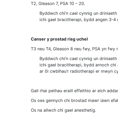
T2, Gleason 7, PSA 10 – 20.
Byddwch chi’n cael cynnig un driniaeth
ichi gael bracitherapi, bydd angen 3-4
Canser y prostad risg uchel
T3 neu T4, Gleason 8 neu fwy, PSA yn fwy 
Byddwch chi’n cael cynnig un driniaet
ichi gael bracitherapi, bydd arnoch c
ar ôl cwblhau’r radiotherapi er mwyn cy
Gall rhai pethau eraill effeithio ar eich add
Os oes gennych chi brostad mawr iawn efall
Os na allwch chi gael anesthetig.