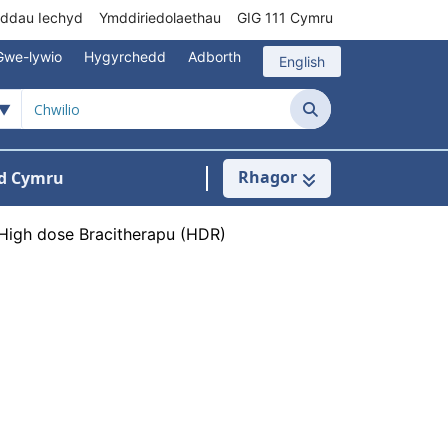
rddau Iechyd
Ymddiriedolaethau
GIG 111 Cymru
Gwe-lywio
Hygyrchedd
Adborth
English
Chwilio
Rhagor
d Cymru
Cysylltu â ni
n ar gyfer Pynciau
High dose Bracitherapu (HDR)