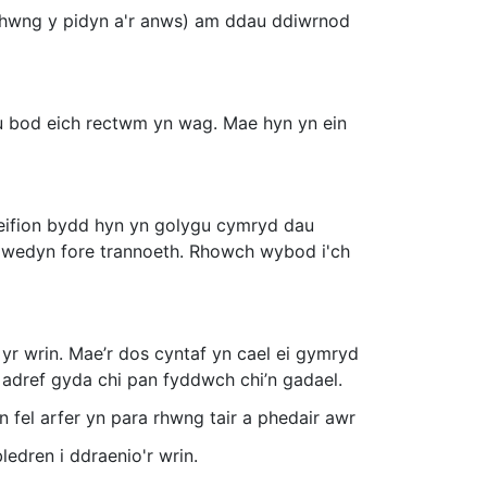
 rhwng y pidyn a'r anws) am ddau ddiwrnod
hau bod eich rectwm yn wag. Mae hyn yn ein
o gleifion bydd hyn yn golygu cymryd dau
to wedyn fore trannoeth. Rhowch wybod i'ch
 yr wrin. Mae’r dos cyntaf yn cael ei gymryd
 adref gyda chi pan fyddwch chi’n gadael.
 fel arfer yn para rhwng tair a phedair awr
edren i ddraenio'r wrin.