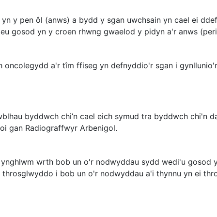
 yn y pen ôl (anws) a bydd y sgan uwchsain yn cael ei dd
 eu gosod yn y croen rhwng gwaelod y pidyn a'r anws (per
ncolegydd a'r tîm ffiseg yn defnyddio'r sgan i gynllunio'r 
wblhau byddwch chi’n cael eich symud tra byddwch chi'n dal 
rhoi gan Radiograffwyr Arbenigol.
o ynghlwm wrth bob un o'r nodwyddau sydd wedi'u gosod y
 throsglwyddo i bob un o'r nodwyddau a'i thynnu yn ei thro