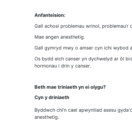
Anfanteision:
Gall achosi problemau wrinol, problemau’r
Mae angen anesthetig.
Gall gymryd mwy o amser cyn ichi wybod a 
Os bydd eich canser yn dychwelyd ar ôl brac
hormonau i drin y canser.
Beth mae triniaeth yn ei olygu?
Cyn y driniaeth
Byddwch chi’n cael apwyntiad asesu gyda'ch 
anesthetig.