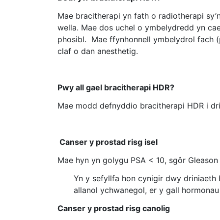
Mae bracitherapi yn fath o radiotherapi sy’n
wella. Mae dos uchel o ymbelydredd yn cael 
phosibl. Mae ffynhonnell ymbelydrol fach (
claf o dan anesthetig.
Pwy all gael bracitherapi HDR?
Mae modd defnyddio bracitherapi HDR i drin 
Canser y prostad risg isel
Mae hyn yn golygu PSA < 10, sgôr Gleason o 
Yn y sefyllfa hon cynigir dwy driniaet
allanol ychwanegol, er y gall hormonau
Canser y prostad risg canolig