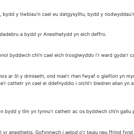
, bydd y tiwbiau'n cael eu datgysylltu, bydd y nodwyddau'n
 ddadebru a bydd yr Anesthetydd yn eich deffro.
ol byddwch chi’n cael eich trosglwyddo i'r ward gyda'r cath
nos ar ôl y driniaeth, ond mae'r rhan fwyaf o gleifion yn m
’r cathetr yn cael ei ddefnyddio i olchi'r bledren allan yn ar
 bydd y tîm yn tynnu'r cathetr ac os byddwch chi’n gallu 
 yr anesthetig. Gofynnwch i aelod o'r teulu neu ffrind fynd