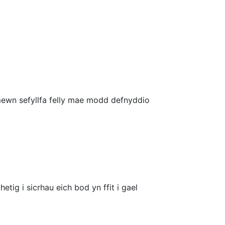
 mewn sefyllfa felly mae modd defnyddio
tig i sicrhau eich bod yn ffit i gael