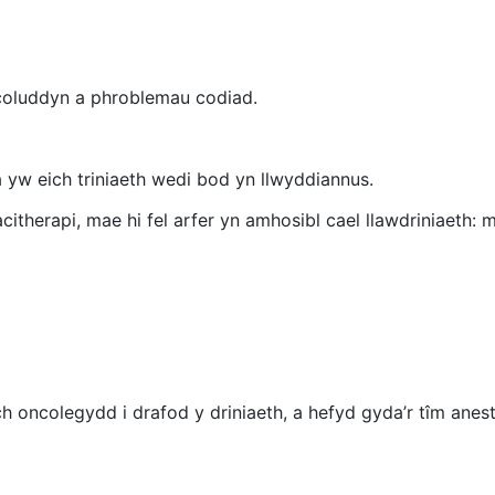
 coluddyn a phroblemau codiad.
yw eich triniaeth wedi bod yn llwyddiannus.
itherapi, mae hi fel arfer yn amhosibl cael llawdriniaeth:
oncolegydd i drafod y driniaeth, a hefyd gyda’r tîm anesthe