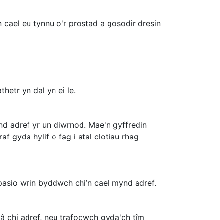
 cael eu tynnu o'r prostad a gosodir dresin
etr yn dal yn ei le.
ynd adref yr un diwrnod. Mae'n gyffredin
af gyda hylif o fag i atal clotiau rhag
pasio wrin byddwch chi’n cael mynd adref.
 â chi adref, neu trafodwch gyda'ch tîm