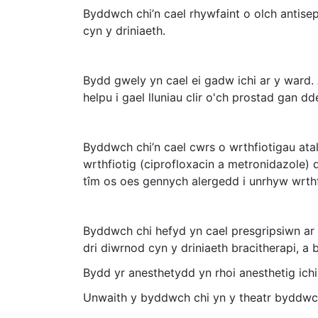
Byddwch chi’n cael rhywfaint o olch antise
cyn y driniaeth.
Bydd gwely yn cael ei gadw ichi ar y ward. 
helpu i gael lluniau clir o'ch prostad gan d
Byddwch chi’n cael cwrs o wrthfiotigau atali
wrthfiotig (ciprofloxacin a metronidazole)
tîm os oes gennych alergedd i unrhyw wrthf
Byddwch chi hefyd yn cael presgripsiwn ar g
dri diwrnod cyn y driniaeth bracitherapi, 
Bydd yr anesthetydd yn rhoi anesthetig ichi
Unwaith y byddwch chi yn y theatr byddwch c