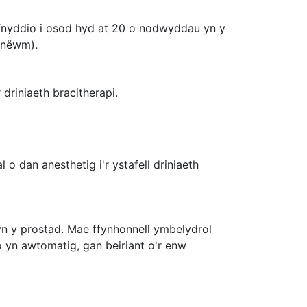
efnyddio i osod hyd at 20 o nodwyddau yn y
inëwm).
driniaeth bracitherapi.
o dan anesthetig i'r ystafell driniaeth
n y prostad. Mae ffynhonnell ymbelydrol
 yn awtomatig, gan beiriant o'r enw