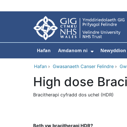
Neidio i'r prif gynnwy
Hafan
Amdanom ni
Newyddion
Dangos isdd
Hafan
›
Gwasanaeth Canser Felindre
›
Gwy
High dose Brac
Bracitherapi cyfradd dos uchel (HDR)
Beth yw bracitherapi HDR?