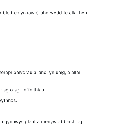
r bledren yn iawn) oherwydd fe allai hyn
rapi pelydrau allanol yn unig, a allai
isg o sgil-effeithiau.
wythnos.
 gan gynnwys plant a menywod beichiog.