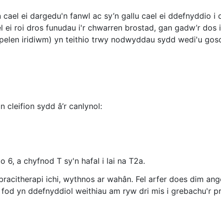
 cael ei dargedu'n fanwl ac sy’n gallu cael ei ddefnyddio i 
ei roi dros funudau i'r chwarren brostad, gan gadw’r dos i
pelen iridiwm) yn teithio trwy nodwyddau sydd wedi'u goso
cleifion sydd â’r canlynol:
6, a chyfnod T sy'n hafal i lai na T2a.
h bracitherapi ichi, wythnos ar wahân. Fel arfer does dim a
 fod yn ddefnyddiol weithiau am ryw dri mis i grebachu'r p