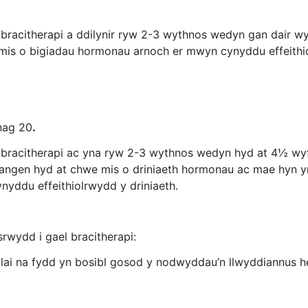
 bracitherapi a ddilynir ryw 2-3 wythnos wedyn gan dair wy
 mis o bigiadau hormonau arnoch er mwyn cynyddu effeithio
nag 20
.
h bracitherapi ac yna ryw 2-3 wythnos wedyn hyd at 4½ wyt
hi angen hyd at chwe mis o driniaeth hormonau ac mae hyn 
nyddu effeithiolrwydd y driniaeth.
asrwydd i gael bracitherapi:
ai na fydd yn bosibl gosod y nodwyddau’n llwyddiannus hei