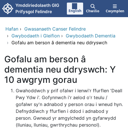
Neidio i'r prif gynnwy
Ymddiriedolaeth GIG
English
Chwilio
Cwymplen
Prifysgol Felindre
Hafan
›
Gwasanaeth Canser Felindre
›
Gwybodaeth i Gleifion
›
Gwybodaeth Dementia
›
Gofalu am berson â dementia neu ddryswch
Gofalu am berson â
dementia neu ddryswch: Y
10 awgrym gorau
Gwahoddwch y prif ofalwr i lenwi'r ffurflen 'Deall
Pwy Ydw i'. Gofynnwch i'r aelod o'r teulu /
gofalwr sy'n adnabod y person orau i wneud hyn.
Defnyddiwch y ffurflen i ddod i adnabod y
person. Gwneud yr amgylchedd yn gyfarwydd
(lluniau, lluniau, gwrthrychau personol).