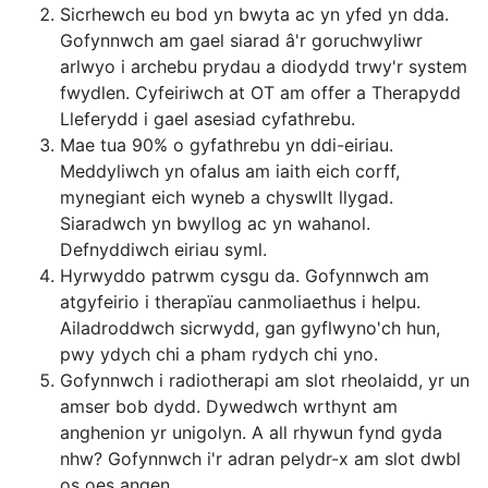
Sicrhewch eu bod yn bwyta ac yn yfed yn dda.
Gofynnwch am gael siarad â'r goruchwyliwr
arlwyo i archebu prydau a diodydd trwy'r system
fwydlen. Cyfeiriwch at OT am offer a Therapydd
Lleferydd i gael asesiad cyfathrebu.
Mae tua 90% o gyfathrebu yn ddi-eiriau.
Meddyliwch yn ofalus am iaith eich corff,
mynegiant eich wyneb a chyswllt llygad.
Siaradwch yn bwyllog ac yn wahanol.
Defnyddiwch eiriau syml.
Hyrwyddo patrwm cysgu da. Gofynnwch am
atgyfeirio i therapïau canmoliaethus i helpu.
Ailadroddwch sicrwydd, gan gyflwyno'ch hun,
pwy ydych chi a pham rydych chi yno.
Gofynnwch i radiotherapi am slot rheolaidd, yr un
amser bob dydd. Dywedwch wrthynt am
anghenion yr unigolyn. A all rhywun fynd gyda
nhw? Gofynnwch i'r adran pelydr-x am slot dwbl
os oes angen.