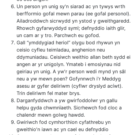
Un person yn unig sy'n siarad ac yn tywys wrth
berfformio gofal mewn parau (ee gofal personol).
Ailadroddwch sicrwydd yn ystod y gweithgaredd.
Rhowch gyfarwyddyd syml; defnyddio iaith glir,
un cam ar y tro. Parchwch eu gofod.
Gall “ymddygiad heriol” olygu bod rhywun yn
ceisio cyfleu teimladau, anghenion neu
ddymuniadau. Ceisiwch weithio allan beth sydd ei
angen ar yr unigolyn. Ymateb i emosiynau nid
geiriau yn unig. A yw'r person wedi mynd yn sâl
neu a yw mewn poen? Gofynnwch i'r Meddyg
asesu ar gyfer deliriwm (cyflwr dryslyd acíwt).
Trin deliriwm fel mater brys.
Darganfyddwch a yw gwirfoddolwr yn gallu
helpu gyda chwmnïaeth. Sicrhewch fod cloc a
chalendr mewn golwg hawdd.
Gwiriwch fod cymhorthion cyfathrebu yn
gweithio'n iawn ac yn cael eu defnyddio