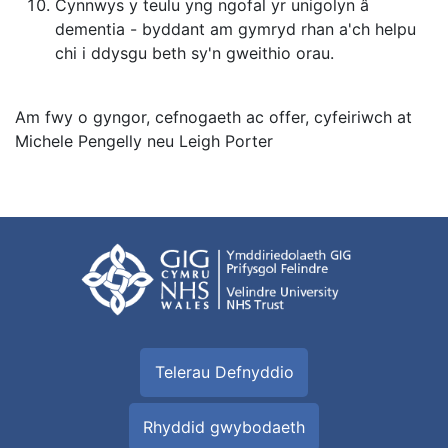
Cynnwys y teulu yng ngofal yr unigolyn â
dementia - byddant am gymryd rhan a'ch helpu
chi i ddysgu beth sy'n gweithio orau.
Am fwy o gyngor, cefnogaeth ac offer, cyfeiriwch at
Michele Pengelly neu Leigh Porter
Telerau Defnyddio
Rhyddid gwybodaeth