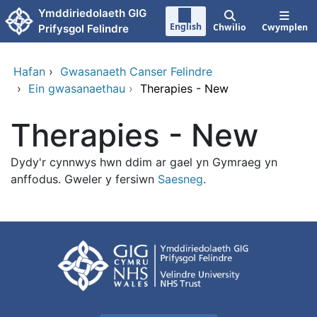
Neidio i'r prif gynnwy
Ymddiriedolaeth GIG
English
Chwilio
Cwymplen
Prifysgol Felindre
Hafan
›
Gwasanaeth Canser Felindre
›
Ein gwasanaethau
›
Therapies - New
Therapies - New
Dydy'r cynnwys hwn ddim ar gael yn Gymraeg yn
anffodus. Gweler y fersiwn
Saesneg
.