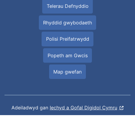
Telerau Defnyddio
Rhyddid gwybodaeth
Polisi Preifatrwydd
Popeth am Gwcis
Map gwefan
Adeiladwyd gan
Iechyd a Gofal Digidol Cymru