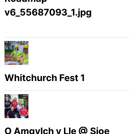
v6_55687093_1.jpg
Whitchurch Fest 1
O Amgylch y Lle @ Sioe