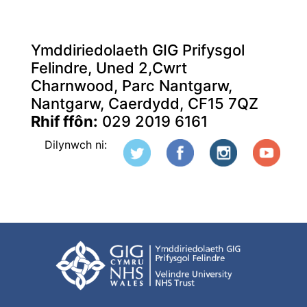
Ymddiriedolaeth GIG Prifysgol
Felindre, Uned 2,Cwrt
Charnwood, Parc Nantgarw,
Nantgarw, Caerdydd, CF15 7QZ
Rhif ffôn:
029 2019 6161
Dilynwch ni: