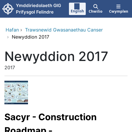
Neidio i'r prif gynnwy
Ymddiriedolaeth GIG
English
Chwilio
Cwymplen
Prifysgol Felindre
Hafan
›
Trawsnewid Gwasanaethau Canser
›
Newyddion 2017
Newyddion 2017
2017
Sacyr - Construction
Roadmap -