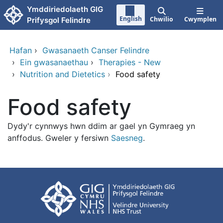
Neidio i'r prif gynnwy
Ymddiriedolaeth GIG
English
Chwilio
Cwymplen
Prifysgol Felindre
Hafan
›
Gwasanaeth Canser Felindre
›
Ein gwasanaethau
›
Therapies - New
›
Nutrition and Dietetics
›
Food safety
Food safety
Dydy'r cynnwys hwn ddim ar gael yn Gymraeg yn
anffodus. Gweler y fersiwn
Saesneg
.