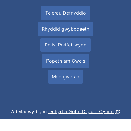
Telerau Defnyddio
Rhyddid gwybodaeth
Polisi Preifatrwydd
Popeth am Gwcis
Map gwefan
Adeiladwyd gan
Iechyd a Gofal Digidol Cymru