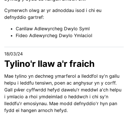
Cymerwch olwg ar yr adnoddau isod i chi eu
defnyddio gartref:
Canllaw Adlewyrcheg Dwylo Syml
Fideo Adlewyrcheg Dwylo Ymlaciol
18/03/24
Tylino'r llaw a'r fraich
Mae tylino yn dechneg ymarferol a lleddfol sy'n gallu
helpu i leddfu tensiwn, poen ac anghysur yn y corff.
Gall pŵer cyffwrdd hefyd dawelu'r meddwl a'ch helpu
i ymlacio a rhoi ymdeimlad o heddwch i chi sy'n
lleddfu'r emosiynau. Mae modd defnyddio'r hyn pan
fydd ei hangen arnoch hefyd.