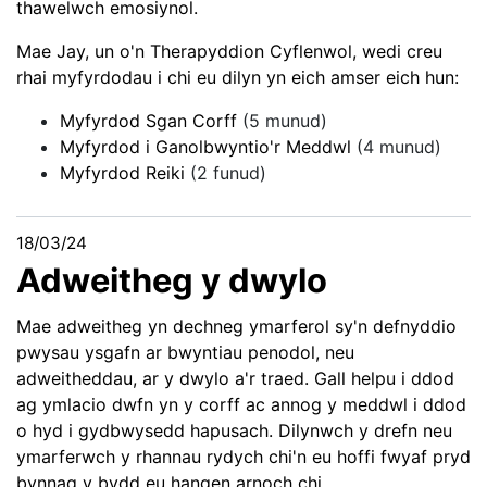
thawelwch emosiynol.
Mae Jay, un o'n Therapyddion Cyflenwol, wedi creu
rhai myfyrdodau i chi eu dilyn yn eich amser eich hun:
Myfyrdod Sgan Corff
(5 munud)
Myfyrdod i Ganolbwyntio'r Meddwl
(4 munud)
Myfyrdod Reiki
(2 funud)
18/03/24
Adweitheg y dwylo
Mae adweitheg yn dechneg ymarferol sy'n defnyddio
pwysau ysgafn ar bwyntiau penodol, neu
adweitheddau, ar y dwylo a'r traed. Gall helpu i ddod
ag ymlacio dwfn yn y corff ac annog y meddwl i ddod
o hyd i gydbwysedd hapusach. Dilynwch y drefn neu
ymarferwch y rhannau rydych chi'n eu hoffi fwyaf pryd
bynnag y bydd eu hangen arnoch chi.