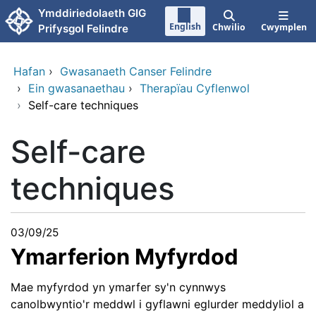
Neidio i'r prif gynnwy
Ymddiriedolaeth GIG
English
Chwilio
Cwymplen
Prifysgol Felindre
Hafan
›
Gwasanaeth Canser Felindre
›
Ein gwasanaethau
›
Therapïau Cyflenwol
›
Self-care techniques
Self-care
techniques
03/09/25
Ymarferion Myfyrdod
Mae myfyrdod yn ymarfer sy'n cynnwys
canolbwyntio'r meddwl i gyflawni eglurder meddyliol a