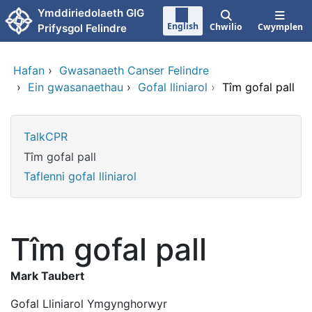
Neidio i'r prif gynnwy
Ymddiriedolaeth GIG
English
Chwilio
Cwymplen
Prifysgol Felindre
Hafan
›
Gwasanaeth Canser Felindre
›
Ein gwasanaethau
›
Gofal lliniarol
›
Tîm gofal pall
TalkCPR
Tîm gofal pall
Taflenni gofal lliniarol
Tîm gofal pall
Mark Taubert
Gofal Lliniarol Ymgynghorwyr