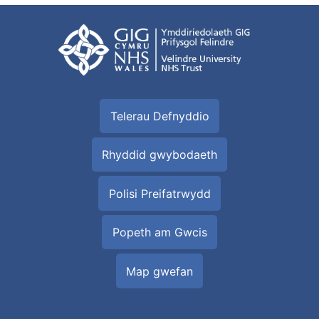
Telerau Defnyddio
Rhyddid gwybodaeth
Polisi Preifatrwydd
Popeth am Gwcis
Map gwefan