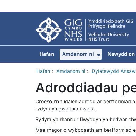
Neidio i'r prif gynnwy
Hafan
Amdanom ni
Newyddion
Dangos isdd
Hafan
›
Amdanom ni
›
Dyletswydd Ansa
Adroddiadau pe
Croeso i'n tudalen adrodd ar berfformiad 
rydym yn gweithio i wella.
Rydym yn rhannu'r flwyddyn yn bedwar chw
Mae rhagor o wybodaeth am berfformiad ei