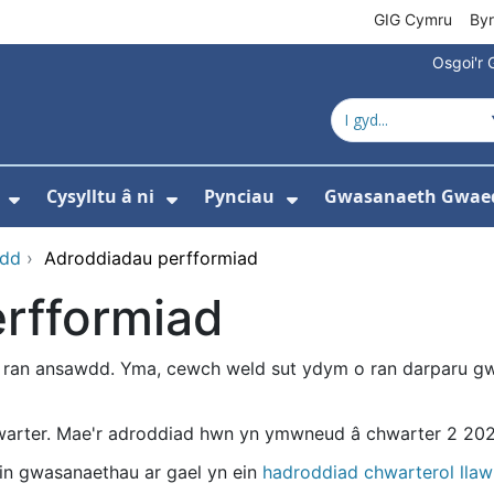
GIG Cymru
By
Osgoi'r 
Cysylltu â ni
Pynciau
Gwasanaeth Gwae
ewislen ar gyfer Amdanom ni
Dangos isddewislen ar gyfer Newyddion
Dangos isddewislen ar gyfer 
Dangos isddewisle
wdd
›
Adroddiadau perfformiad
rfformiad
o ran ansawdd. Yma, cewch weld sut ydym o ran darparu gwa
arter. Mae'r adroddiad hwn yn ymwneud â chwarter 2 2024
n gwasanaethau ar gael yn ein
hadroddiad chwarterol lla