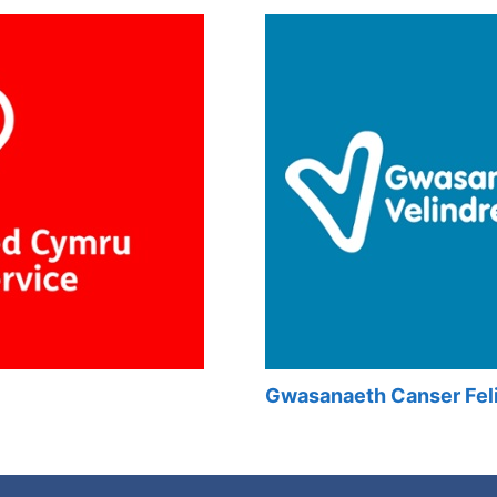
Gwasanaeth Canser Fel