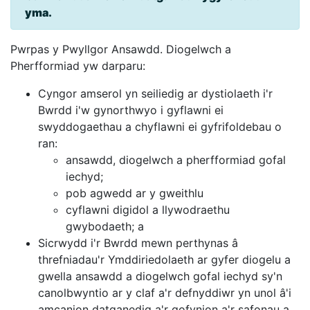
yma.
Pwrpas y Pwyllgor Ansawdd. Diogelwch a
Pherfformiad yw darparu:
Cyngor amserol yn seiliedig ar dystiolaeth i'r
Bwrdd i'w gynorthwyo i gyflawni ei
swyddogaethau a chyflawni ei gyfrifoldebau o
ran:
ansawdd, diogelwch a pherfformiad gofal
iechyd;
pob agwedd ar y gweithlu
cyflawni digidol a llywodraethu
gwybodaeth; a
Sicrwydd i'r Bwrdd mewn perthynas â
threfniadau'r Ymddiriedolaeth ar gyfer diogelu a
gwella ansawdd a diogelwch gofal iechyd sy'n
canolbwyntio ar y claf a'r defnyddiwr yn unol â'i
amcanion datganedig a'r gofynion a'r safonau a