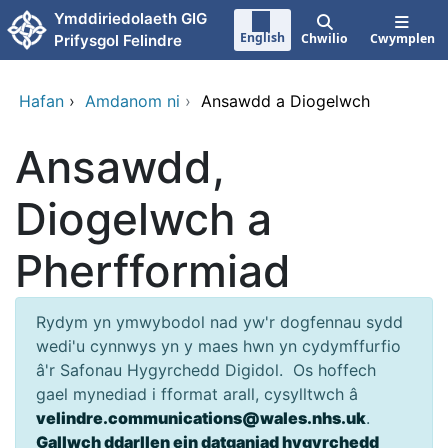
Neidio i'r prif gynnwy
Ymddiriedolaeth GIG
English
Chwilio
Cwymplen
Prifysgol Felindre
Hafan
›
Amdanom ni
›
Ansawdd a Diogelwch
Ansawdd,
Diogelwch a
Pherfformiad
Rydym yn ymwybodol nad yw'r dogfennau sydd
wedi'u cynnwys yn y maes hwn yn cydymffurfio
â'r Safonau Hygyrchedd Digidol. Os hoffech
gael mynediad i fformat arall, cysylltwch â
velindre.communications@wales.nhs.uk
.
Gallwch ddarllen ein datganiad hygyrchedd