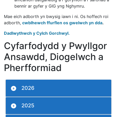
bennir ar gyfer y GIG yng Nghymru.
Mae eich adborth yn bwysig iawn i ni. Os hoffech roi
adborth,
cwblhewch ffurflen os gwelwch yn dda
.
Dadlwythwch y Cylch Gorchwyl.
Cyfarfodydd y Pwyllgor
Ansawdd, Diogelwch a
Pherfformiad
2026
2025