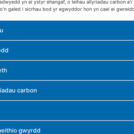
adwyedd yn ei ystyr ehangaf, o leihau allyriadau carbon a’
o'n galed i sicrhau bod yr egwyddor hon yn cael ei gwreidd
au
edd
eth
yriadau carbon
heithio gwyrdd