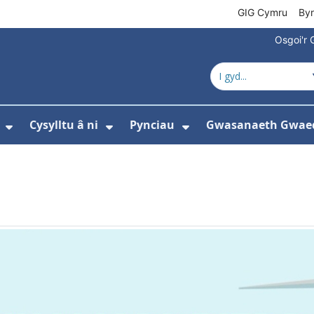
GIG Cymru
By
Osgoi'r 
Cysylltu â ni
Pynciau
Gwasanaeth Gwae
ewislen ar gyfer Amdanom ni
Dangos isddewislen ar gyfer Newyddion
Dangos isddewislen ar gyfer 
Dangos isddewisle