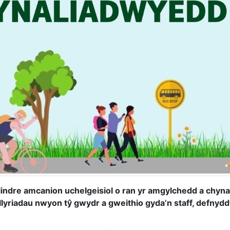
lindre amcanion uchelgeisiol o ran yr amgylchedd a chyn
hallyriadau nwyon tŷ gwydr a gweithio gyda’n staff, defny