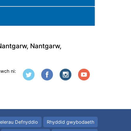
 Nantgarw, Nantgarw,
nwch ni:
elerau Defnyddio
Rhyddid gwybodaeth