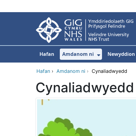
Neidio i'r prif gynnwy
Hafan
Amdanom ni
Newyddion
Dangos isdd
Hafan
›
Amdanom ni
›
Cynaliadwyedd
Cynaliadwyedd