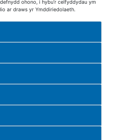
r defnydd ohono, i hybu’r celfyddydau ym
io ar draws yr Ymddiriedolaeth.