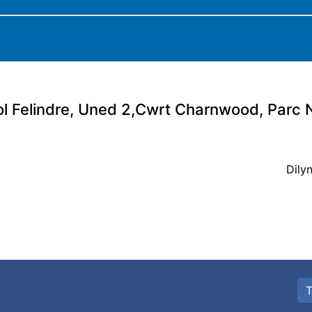
ol Felindre, Uned 2,Cwrt Charnwood, Parc
Dily
T