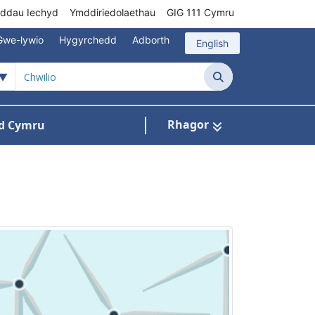
rddau Iechyd
Ymddiriedolaethau
GIG 111 Cymru
Gwe-lywio
Hygyrchedd
Adborth
English
Chwilio
Rhagor
d Cymru
Cysylltu â ni
n ar gyfer Pynciau