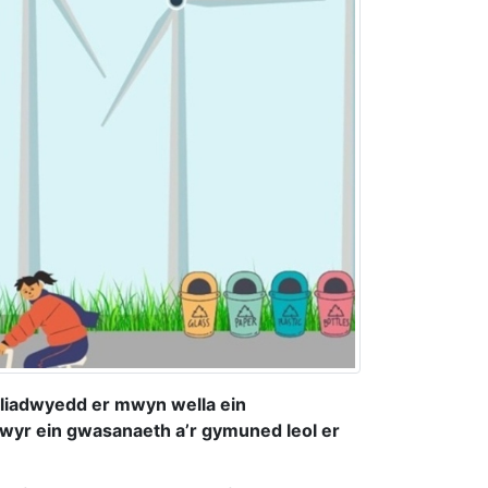
aliadwyedd er mwyn wella ein
ddwyr ein gwasanaeth a’r gymuned leol er