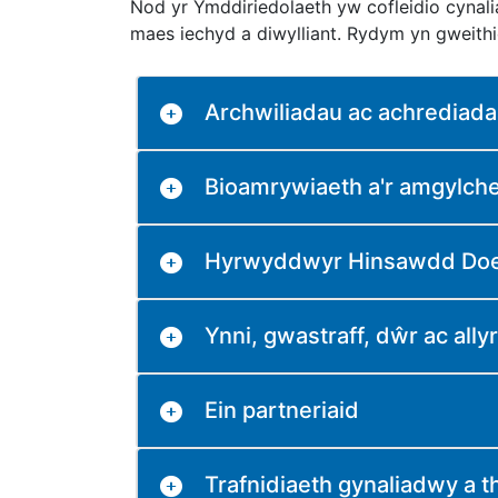
Nod yr Ymddiriedolaeth yw cofleidio cynali
maes iechyd a diwylliant. Rydym yn gweithi
Archwiliadau ac achrediad
Bioamrywiaeth a'r amgylch
Hyrwyddwyr Hinsawdd Do
Ynni, gwastraff, dŵr ac all
Ein partneriaid
Trafnidiaeth gynaliadwy a t