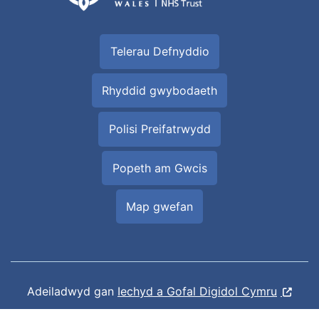
Telerau Defnyddio
Rhyddid gwybodaeth
Polisi Preifatrwydd
Popeth am Gwcis
Map gwefan
Adeiladwyd gan
Iechyd a Gofal Digidol Cymru