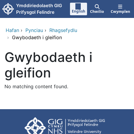
Neidio i'r prif gynnwy
Ymddiriedolaeth GIG
English
Chwilio
Cwymplen
Prifysgol Felindre
Hafan
›
Pynciau
›
Rhagsefydlu
›
Gwybodaeth i gleifion
Gwybodaeth i
gleifion
No matching content found.