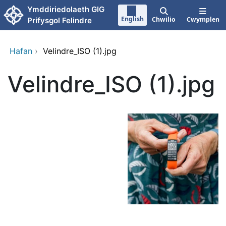
Neidio i'r prif gynnwy
Ymddiriedolaeth GIG
English
Chwilio
Cwymplen
Prifysgol Felindre
Hafan
›
Velindre_ISO (1).jpg
Velindre_ISO (1).jpg