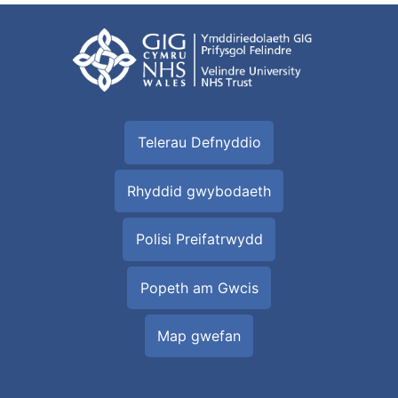
Telerau Defnyddio
Rhyddid gwybodaeth
Polisi Preifatrwydd
Popeth am Gwcis
Map gwefan