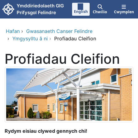
Neidio i'r prif gynnwy
Ymddiriedolaeth GIG
English
Chwilio
Cwymplen
Prifysgol Felindre
Hafan
›
Gwasanaeth Canser Felindre
›
Ymgysylltu â ni
›
Profiadau Cleifion
Profiadau Cleifion
Rydym eisiau clywed gennych chi!