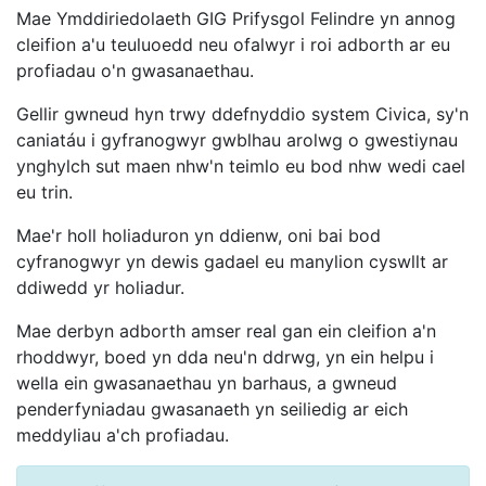
Mae Ymddiriedolaeth GIG Prifysgol Felindre yn annog
cleifion a'u teuluoedd neu ofalwyr i roi adborth ar eu
profiadau o'n gwasanaethau.
Gellir gwneud hyn trwy ddefnyddio system Civica, sy'n
caniatáu i gyfranogwyr gwblhau arolwg o gwestiynau
ynghylch sut maen nhw'n teimlo eu bod nhw wedi cael
eu trin.
Mae'r holl holiaduron yn ddienw, oni bai bod
cyfranogwyr yn dewis gadael eu manylion cyswllt ar
ddiwedd yr holiadur.
Mae derbyn adborth amser real gan ein cleifion a'n
rhoddwyr, boed yn dda neu'n ddrwg, yn ein helpu i
wella ein gwasanaethau yn barhaus, a gwneud
penderfyniadau gwasanaeth yn seiliedig ar eich
meddyliau a'ch profiadau.