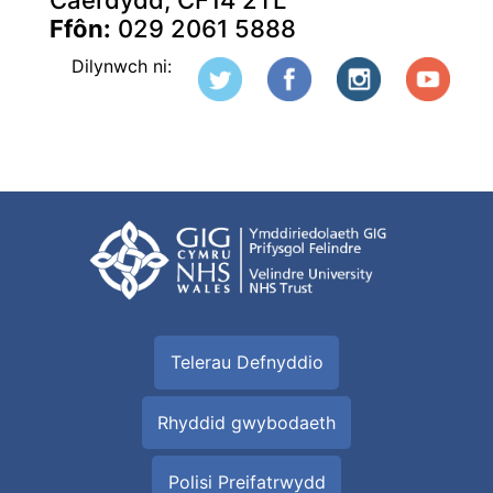
Caerdydd, CF14 2TL
Ffôn:
029 2061 5888
Dilynwch ni:
Telerau Defnyddio
Rhyddid gwybodaeth
Polisi Preifatrwydd