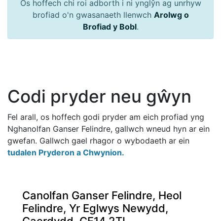
Os hoffech chi roi adborth i ni ynglŷn ag unrhyw
brofiad o'n gwasanaeth llenwch
Arolwg o
Brofiad y Bobl
.
Codi pryder neu gŵyn
Fel arall, os hoffech godi pryder am eich profiad yng
Nghanolfan Ganser Felindre, gallwch wneud hyn ar ein
gwefan. Gallwch gael rhagor o wybodaeth ar ein
tudalen Pryderon a Chwynion.
Canolfan Ganser Felindre, Heol
Felindre, Yr Eglwys Newydd,