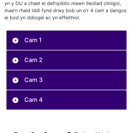
yn y DU a chael ei defnyddio mewn lleoliad clinigol,
mae’n rhaid iddi fynd drwy bob un o’r 4 cam a dangos
ei bod yn ddiogel ac yn effeithiol.
Cam 1
Cam 2
Cam 3
Cam 4