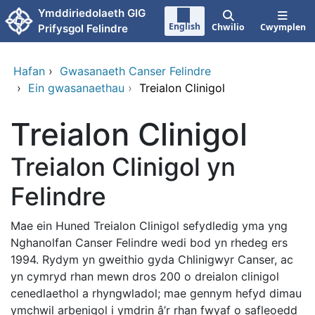
Neidio i'r prif gynnwy
Ymddiriedolaeth GIG
English
Chwilio
Cwymplen
Prifysgol Felindre
Hafan
›
Gwasanaeth Canser Felindre
›
Ein gwasanaethau
›
Treialon Clinigol
Treialon Clinigol
Treialon Clinigol yn
Felindre
Mae ein Huned Treialon Clinigol sefydledig yma yng
Nghanolfan Canser Felindre wedi bod yn rhedeg ers
1994. Rydym yn gweithio gyda Chlinigwyr Canser, ac
yn cymryd rhan mewn dros 200 o dreialon clinigol
cenedlaethol a rhyngwladol; mae gennym hefyd dimau
ymchwil arbenigol i ymdrin â’r rhan fwyaf o safleoedd