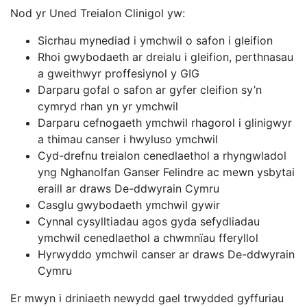
Nod yr Uned Treialon Clinigol yw:
Sicrhau mynediad i ymchwil o safon i gleifion
Rhoi gwybodaeth ar dreialu i gleifion, perthnasau
a gweithwyr proffesiynol y GIG
Darparu gofal o safon ar gyfer cleifion sy’n
cymryd rhan yn yr ymchwil
Darparu cefnogaeth ymchwil rhagorol i glinigwyr
a thimau canser i hwyluso ymchwil
Cyd-drefnu treialon cenedlaethol a rhyngwladol
yng Nghanolfan Ganser Felindre ac mewn ysbytai
eraill ar draws De-ddwyrain Cymru
Casglu gwybodaeth ymchwil gywir
Cynnal cysylltiadau agos gyda sefydliadau
ymchwil cenedlaethol a chwmnïau fferyllol
Hyrwyddo ymchwil canser ar draws De-ddwyrain
Cymru
Er mwyn i driniaeth newydd gael trwydded gyffuriau