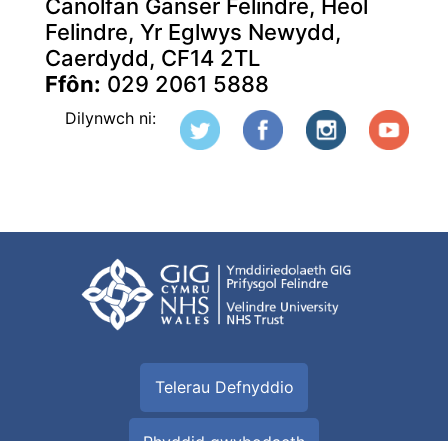
Canolfan Ganser Felindre, Heol
Felindre, Yr Eglwys Newydd,
Caerdydd, CF14 2TL
Ffôn:
029 2061 5888
Dilynwch ni:
Telerau Defnyddio
Rhyddid gwybodaeth