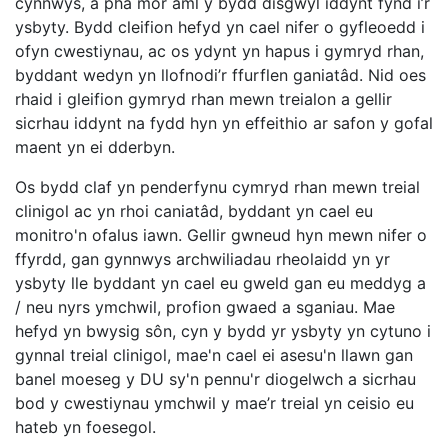
cynnwys, a pha mor aml y bydd disgwyl iddynt fynd i’r
ysbyty. Bydd cleifion hefyd yn cael nifer o gyfleoedd i
ofyn cwestiynau, ac os ydynt yn hapus i gymryd rhan,
byddant wedyn yn llofnodi’r ffurflen ganiatâd. Nid oes
rhaid i gleifion gymryd rhan mewn treialon a gellir
sicrhau iddynt na fydd hyn yn effeithio ar safon y gofal
maent yn ei dderbyn.
Os bydd claf yn penderfynu cymryd rhan mewn treial
clinigol ac yn rhoi caniatâd, byddant yn cael eu
monitro'n ofalus iawn. Gellir gwneud hyn mewn nifer o
ffyrdd, gan gynnwys archwiliadau rheolaidd yn yr
ysbyty lle byddant yn cael eu gweld gan eu meddyg a
/ neu nyrs ymchwil, profion gwaed a sganiau. Mae
hefyd yn bwysig sôn, cyn y bydd yr ysbyty yn cytuno i
gynnal treial clinigol, mae'n cael ei asesu'n llawn gan
banel moeseg y DU sy'n pennu'r diogelwch a sicrhau
bod y cwestiynau ymchwil y mae’r treial yn ceisio eu
hateb yn foesegol.