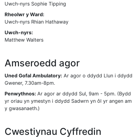
Uwch-nyrs Sophie Tipping
Rheolwr y Ward:
Uwch-nyrs Rhian Hathaway
Uwch-nyrs:
Matthew Walters
Amseroedd agor
Uned Gofal Ambulatory:
Ar agor o ddydd Llun i ddydd
Gwener, 7.30am-8pm.
Penwythnos:
Ar agor ar ddydd Sul, 9am - 5pm. (Bydd
yr oriau yn ymestyn i ddydd Sadwrn yn ôl yr angen am
y gwasanaeth.)
Cwestiynau Cyffredin