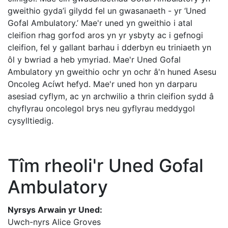
gweithio gyda’i gilydd fel un gwasanaeth - yr ‘Uned
Gofal Ambulatory.’ Mae'r uned yn gweithio i atal
cleifion rhag gorfod aros yn yr ysbyty ac i gefnogi
cleifion, fel y gallant barhau i dderbyn eu triniaeth yn
ôl y bwriad a heb ymyriad. Mae'r Uned Gofal
Ambulatory yn gweithio ochr yn ochr â'n huned Asesu
Oncoleg Acíwt hefyd. Mae'r uned hon yn darparu
asesiad cyflym, ac yn archwilio a thrin cleifion sydd â
chyflyrau oncolegol brys neu gyflyrau meddygol
cysylltiedig.
Tîm rheoli'r Uned Gofal
Ambulatory
Nyrsys Arwain yr Uned:
Uwch-nyrs Alice Groves