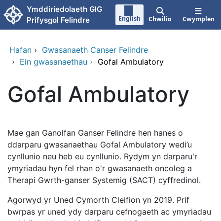
Neidio i'r prif gynnwy
Ymddiriedolaeth GIG
English
Chwilio
Cwymplen
Prifysgol Felindre
Hafan
›
Gwasanaeth Canser Felindre
›
Ein gwasanaethau
›
Gofal Ambulatory
Gofal Ambulatory
Mae gan Ganolfan Ganser Felindre hen hanes o
ddarparu gwasanaethau Gofal Ambulatory wedi’u
cynllunio neu heb eu cynllunio. Rydym yn darparu'r
ymyriadau hyn fel rhan o'r gwasanaeth oncoleg a
Therapi Gwrth-ganser Systemig (SACT) cyffredinol.
Agorwyd yr Uned Cymorth Cleifion yn 2019. Prif
bwrpas yr uned ydy darparu cefnogaeth ac ymyriadau