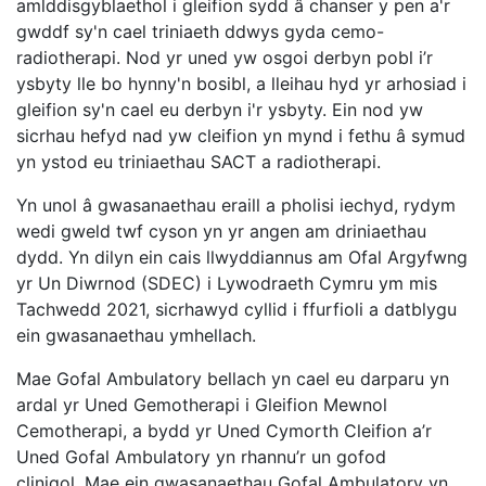
amlddisgyblaethol i gleifion sydd â chanser y pen a'r
gwddf sy'n cael triniaeth ddwys gyda cemo-
radiotherapi. Nod yr uned yw osgoi derbyn pobl i’r
ysbyty lle bo hynny'n bosibl, a lleihau hyd yr arhosiad i
gleifion sy'n cael eu derbyn i'r ysbyty. Ein nod yw
sicrhau hefyd nad yw cleifion yn mynd i fethu â symud
yn ystod eu triniaethau SACT a radiotherapi.
Yn unol â gwasanaethau eraill a pholisi iechyd, rydym
wedi gweld twf cyson yn yr angen am driniaethau
dydd. Yn dilyn ein cais llwyddiannus am Ofal Argyfwng
yr Un Diwrnod (SDEC) i Lywodraeth Cymru ym mis
Tachwedd 2021, sicrhawyd cyllid i ffurfioli a datblygu
ein gwasanaethau ymhellach.
Mae Gofal Ambulatory bellach yn cael eu darparu yn
ardal yr Uned Gemotherapi i Gleifion Mewnol
Cemotherapi, a bydd yr Uned Cymorth Cleifion a’r
Uned Gofal Ambulatory yn rhannu’r un gofod
clinigol. Mae ein gwasanaethau Gofal Ambulatory yn