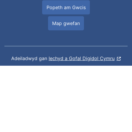
Popeth am Gwcis
Map gwefan
Adeiladwyd gan
Iechyd a Gofal Digidol Cymru