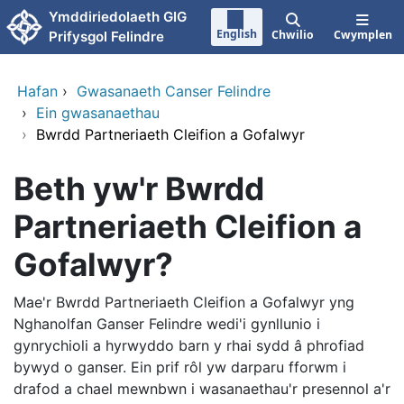
Neidio i'r prif gynnwy
Ymddiriedolaeth GIG
English
Chwilio
Cwymplen
Prifysgol Felindre
Hafan
›
Gwasanaeth Canser Felindre
›
Ein gwasanaethau
›
Bwrdd Partneriaeth Cleifion a Gofalwyr
Beth yw'r Bwrdd
Partneriaeth Cleifion a
Gofalwyr?
Mae'r Bwrdd Partneriaeth Cleifion a Gofalwyr yng
Nghanolfan Ganser Felindre wedi'i gynllunio i
gynrychioli a hyrwyddo barn y rhai sydd â phrofiad
bywyd o ganser. Ein prif rôl yw darparu fforwm i
drafod a chael mewnbwn i wasanaethau'r presennol a'r