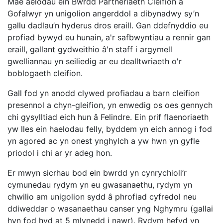
Mae aelodau ein Bwrdd Partneriaeth Cleifion a
Gofalwyr yn unigolion angerddol a dibynadwy sy’n
gallu dadlau’n hyderus dros eraill. Gan ddefnyddio eu
profiad bywyd eu hunain, a'r safbwyntiau a rennir gan
eraill, gallant gydweithio â'n staff i argymell
gwelliannau yn seiliedig ar eu dealltwriaeth o'r
boblogaeth cleifion.
Gall fod yn anodd clywed profiadau a barn cleifion
presennol a chyn-gleifion, yn enwedig os oes gennych
chi gysylltiad eich hun â Felindre. Ein prif flaenoriaeth
yw lles ein haelodau felly, byddem yn eich annog i fod
yn agored ac yn onest ynghylch a yw hwn yn gyfle
priodol i chi ar yr adeg hon.
Er mwyn sicrhau bod ein bwrdd yn cynrychioli’r
cymunedau rydym yn eu gwasanaethu, rydym yn
chwilio am unigolion sydd â phrofiad cyfredol neu
ddiweddar o wasanaethau canser yng Nghymru (gallai
hyn fod hyd at 5 mlynedd i nawr). Rydym hefyd yn