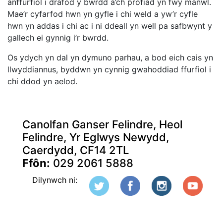
anffurfiol i drafod y bwrdd a’ch profiad yn fwy manwl.
Mae’r cyfarfod hwn yn gyfle i chi weld a yw’r cyfle
hwn yn addas i chi ac i ni ddeall yn well pa safbwynt y
gallech ei gynnig i’r bwrdd.
Os ydych yn dal yn dymuno parhau, a bod eich cais yn
llwyddiannus, byddwn yn cynnig gwahoddiad ffurfiol i
chi ddod yn aelod.
Canolfan Ganser Felindre, Heol
Felindre, Yr Eglwys Newydd,
Caerdydd, CF14 2TL
Ffôn:
029 2061 5888
Dilynwch ni: