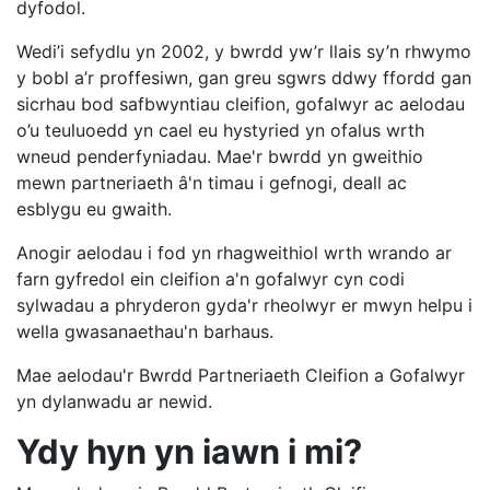
dyfodol.
Wedi’i sefydlu yn 2002, y bwrdd yw’r llais sy’n rhwymo
y bobl a’r proffesiwn, gan greu sgwrs ddwy ffordd gan
sicrhau bod safbwyntiau cleifion, gofalwyr ac aelodau
o’u teuluoedd yn cael eu hystyried yn ofalus wrth
wneud penderfyniadau. Mae'r bwrdd yn gweithio
mewn partneriaeth â'n timau i gefnogi, deall ac
esblygu eu gwaith.
Anogir aelodau i fod yn rhagweithiol wrth wrando ar
farn gyfredol ein cleifion a'n gofalwyr cyn codi
sylwadau a phryderon gyda'r rheolwyr er mwyn helpu i
wella gwasanaethau'n barhaus.
Mae aelodau'r Bwrdd Partneriaeth Cleifion a Gofalwyr
yn dylanwadu ar newid.
Ydy hyn yn iawn i mi?