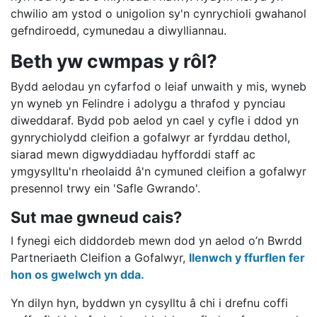
chwilio am ystod o unigolion sy'n cynrychioli gwahanol
gefndiroedd, cymunedau a diwylliannau.
Beth yw cwmpas y rôl?
Bydd aelodau yn cyfarfod o leiaf unwaith y mis, wyneb
yn wyneb yn Felindre i adolygu a thrafod y pynciau
diweddaraf. Bydd pob aelod yn cael y cyfle i ddod yn
gynrychiolydd cleifion a gofalwyr ar fyrddau dethol,
siarad mewn digwyddiadau hyfforddi staff ac
ymgysylltu'n rheolaidd â'n cymuned cleifion a gofalwyr
presennol trwy ein 'Safle Gwrando'.
Sut mae gwneud cais?
I fynegi eich diddordeb mewn dod yn aelod o’n Bwrdd
Partneriaeth Cleifion a Gofalwyr,
llenwch y ffurflen fer
hon os gwelwch yn dda.
Yn dilyn hyn, byddwn yn cysylltu â chi i drefnu coffi