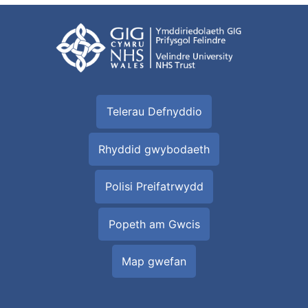
Telerau Defnyddio
Rhyddid gwybodaeth
Polisi Preifatrwydd
Popeth am Gwcis
Map gwefan