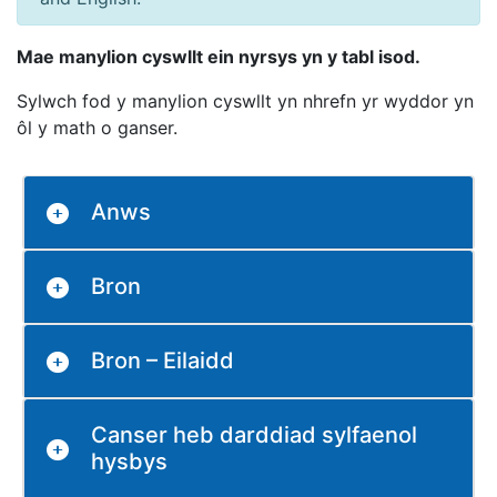
Mae manylion cyswllt ein nyrsys yn y tabl isod.
Sylwch fod y manylion cyswllt yn nhrefn yr wyddor yn
ôl y math o ganser.
Anws
Bron
Bron – Eilaidd
Canser heb darddiad sylfaenol
hysbys