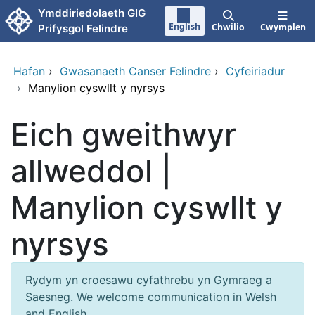
Neidio i'r prif gynnwy
Ymddiriedolaeth GIG
English
Chwilio
Cwymplen
Prifysgol Felindre
Hafan
›
Gwasanaeth Canser Felindre
›
Cyfeiriadur
›
Manylion cyswllt y nyrsys
Eich gweithwyr
allweddol |
Manylion cyswllt y
nyrsys
Rydym yn croesawu cyfathrebu yn Gymraeg a
Saesneg. We welcome communication in Welsh
and English.