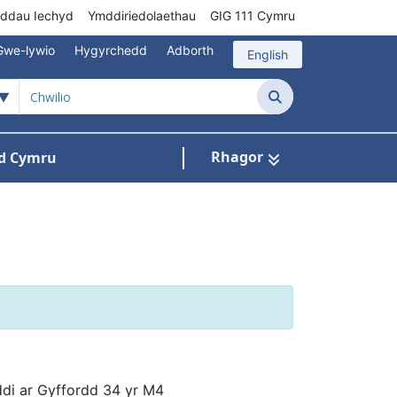
rddau Iechyd
Ymddiriedolaethau
GIG 111 Cymru
Gwe-lywio
Hygyrchedd
Adborth
English
Chwilio
Rhagor
d Cymru
Cysylltu â ni
n ar gyfer Pynciau
oddi ar Gyffordd 34 yr M4