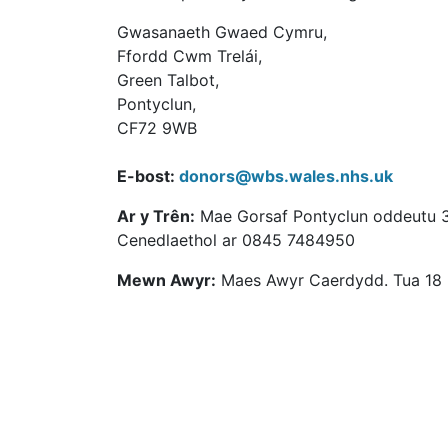
Gwasanaeth Gwaed Cymru,
Ffordd Cwm Trelái,
Green Talbot,
Pontyclun,
CF72 9WB
E-bost:
donors@wbs.wales.nhs.uk
Ar y Trên:
Mae Gorsaf Pontyclun oddeutu 3 
Cenedlaethol ar 0845 7484950
Mewn Awyr:
Maes Awyr Caerdydd. Tua 18 mi