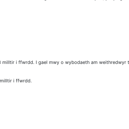
milltir i ffwrdd. I gael mwy o wybodaeth am weithredwyr 
lltir i ffwrdd.