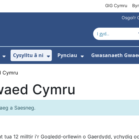
GIG Cymru
By
Osgoi'r 
Cysylltu â ni
Pynciau
Gwasanaeth Gwae
ewislen ar gyfer Amdanom ni
Dangos isddewislen ar gyfer Newyddion
Dangos isddewislen ar gyfer 
Dangos isddewisle
d Cymru
waed Cymru
aeg a Saesneg.
ant tua 12 milltir i'r Gogledd-orllewin o Gaerdydd, ychydig 