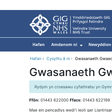
Neidio i'r prif gynnwy
Hafan
Amdanom ni
Newyddion
Dangos isdd
Hafan
›
Cysylltu â ni
›
Gwasanaeth Gwae
Gwasanaeth G
Rydym yn croesawu cyfathrebu yn Gymr
Ffôn:
01443 622000
Ffacs:
01443 622199
Mae ein pencadlys wedi'i leoli ger Llantris