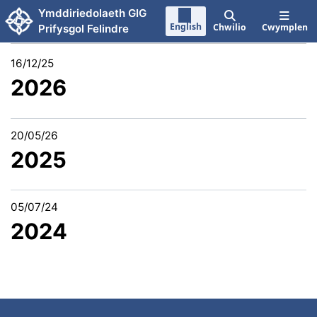
Neidio i'r prif gynnwy
Ymddiriedolaeth GIG
English
Chwilio
Cwymplen
Prifysgol Felindre
16/12/25
2026
20/05/26
2025
05/07/24
2024