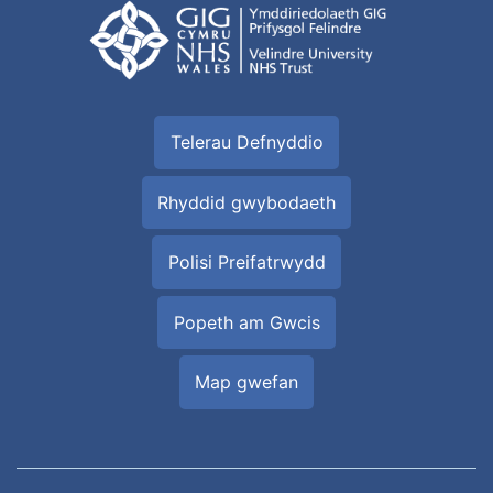
Telerau Defnyddio
Rhyddid gwybodaeth
Polisi Preifatrwydd
Popeth am Gwcis
Map gwefan