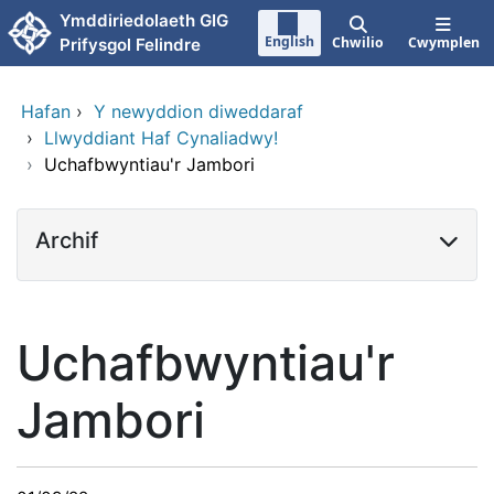
Neidio i'r prif gynnwy
Ymddiriedolaeth GIG
English
Chwilio
Cwymplen
Prifysgol Felindre
Hafan
›
Y newyddion diweddaraf
›
Llwyddiant Haf Cynaliadwy!
›
Uchafbwyntiau'r Jambori
Archif
Uchafbwyntiau'r
Jambori