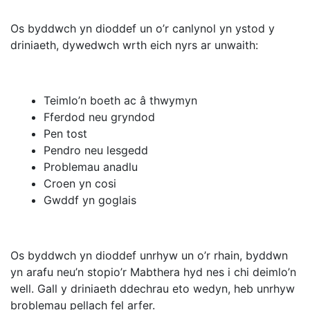
Os byddwch yn dioddef un o’r canlynol yn ystod y
driniaeth, dywedwch wrth eich nyrs ar unwaith:
Teimlo’n boeth ac â thwymyn
Fferdod neu gryndod
Pen tost
Pendro neu lesgedd
Problemau anadlu
Croen yn cosi
Gwddf yn goglais
Os byddwch yn dioddef unrhyw un o’r rhain, byddwn
yn arafu neu’n stopio’r Mabthera hyd nes i chi deimlo’n
well. Gall y driniaeth ddechrau eto wedyn, heb unrhyw
broblemau pellach fel arfer.