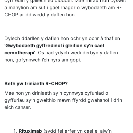
cyffredin y gallech eu dioddef. Mae rhifau ffôn cyswllt
a manylion am sut i gael rhagor o wybodaeth am R-
CHOP ar ddiwedd y daflen hon.
Dylech ddarllen y daflen hon ochr yn ochr â thaflen
‘
Gwybodaeth gyffredinol i gleifion sy’n cael
cemotherapi’
. Os nad ydych wedi derbyn y daflen
hon, gofynnwch i’ch nyrs am gopi.
Beth yw triniaeth R-CHOP?
Mae hon yn driniaeth sy’n cynnwys cyfuniad o
gyffuriau sy’n gweithio mewn ffyrdd gwahanol i drin
eich canser.
Rituximab
(sydd fel arfer yn cael ei alw’n