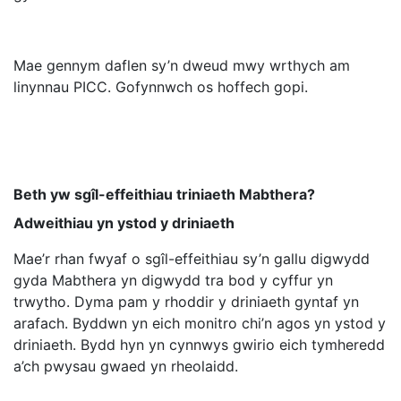
Mae gennym daflen sy’n dweud mwy wrthych am
linynnau PICC. Gofynnwch os hoffech gopi.
Beth yw sgîl-effeithiau triniaeth Mabthera?
Adweithiau yn ystod y driniaeth
Mae’r rhan fwyaf o sgîl-effeithiau sy’n gallu digwydd
gyda Mabthera yn digwydd tra bod y cyffur yn
trwytho. Dyma pam y rhoddir y driniaeth gyntaf yn
arafach. Byddwn yn eich monitro chi’n agos yn ystod y
driniaeth. Bydd hyn yn cynnwys gwirio eich tymheredd
a’ch pwysau gwaed yn rheolaidd.