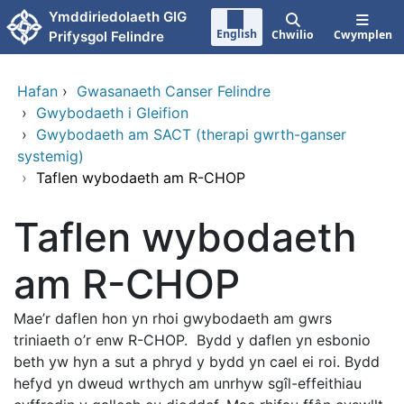
Neidio i'r prif gynnwy
Ymddiriedolaeth GIG
English
Chwilio
Cwymplen
Prifysgol Felindre
Hafan
›
Gwasanaeth Canser Felindre
›
Gwybodaeth i Gleifion
›
Gwybodaeth am SACT (therapi gwrth-ganser
systemig)
›
Taflen wybodaeth am R-CHOP
Taflen wybodaeth
am R-CHOP
Mae’r daflen hon yn rhoi gwybodaeth am gwrs
triniaeth o’r enw R-CHOP. Bydd y daflen yn esbonio
beth yw hyn a sut a phryd y bydd yn cael ei roi. Bydd
hefyd yn dweud wrthych am unrhyw sgîl-effeithiau