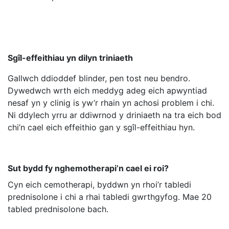
Sgîl-effeithiau yn dilyn triniaeth
Gallwch ddioddef blinder, pen tost neu bendro.
Dywedwch wrth eich meddyg adeg eich apwyntiad
nesaf yn y clinig is yw’r rhain yn achosi problem i chi.
Ni ddylech yrru ar ddiwrnod y driniaeth na tra eich bod
chi’n cael eich effeithio gan y sgîl-effeithiau hyn.
Sut bydd fy nghemotherapi’n cael ei roi?
Cyn eich cemotherapi, byddwn yn rhoi’r tabledi
prednisolone i chi a rhai tabledi gwrthgyfog. Mae 20
tabled prednisolone bach.