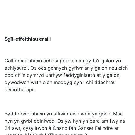
Sgîl-effeithiau eraill
Gall doxorubicin achosi problemau gyda’r galon yn
achlysurol. Os oes gennych gyflwr ar y galon neu eich
bod chi’n cymryd unrhyw feddyginiaeth at y galon,
dywedwch wrth eich meddyg cyn i chi ddechrau
cemotherapi.
Bydd doxorubicin yn afliwio eich wrin yn goch. Mae
hyn yn gwbl ddiniwed. Os yw hyn yn para am fwy na
24 awr, cysylltwch â Chanolfan Ganser Felindre ar