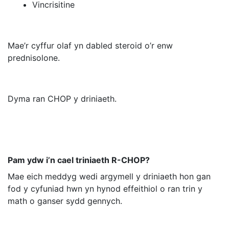
Vincrisitine
Mae’r cyffur olaf yn dabled steroid o’r enw
prednisolone.
Dyma ran CHOP y driniaeth.
Pam ydw i’n cael triniaeth R-CHOP?
Mae eich meddyg wedi argymell y driniaeth hon gan
fod y cyfuniad hwn yn hynod effeithiol o ran trin y
math o ganser sydd gennych.