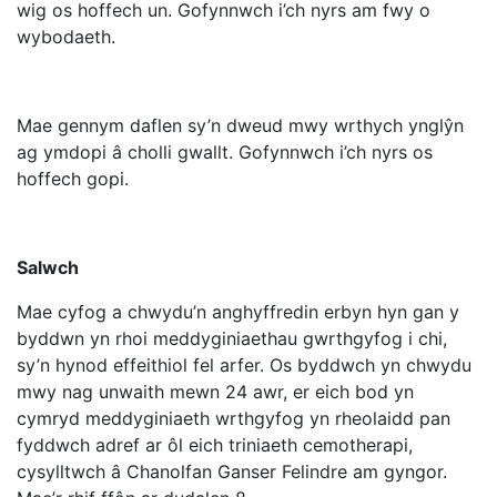
wig os hoffech un. Gofynnwch i’ch nyrs am fwy o
wybodaeth.
Mae gennym daflen sy’n dweud mwy wrthych ynglŷn
ag ymdopi â cholli gwallt. Gofynnwch i’ch nyrs os
hoffech gopi.
Salwch
Mae cyfog a chwydu’n anghyffredin erbyn hyn gan y
byddwn yn rhoi meddyginiaethau gwrthgyfog i chi,
sy’n hynod effeithiol fel arfer. Os byddwch yn chwydu
mwy nag unwaith mewn 24 awr, er eich bod yn
cymryd meddyginiaeth wrthgyfog yn rheolaidd pan
fyddwch adref ar ôl eich triniaeth cemotherapi,
cysylltwch â Chanolfan Ganser Felindre am gyngor.