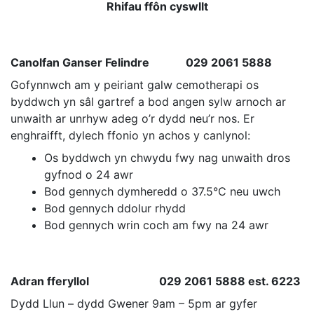
Rhifau ffôn cyswllt
Canolfan Ganser Felindre 029 2061 5888
Gofynnwch am y peiriant galw cemotherapi os
byddwch yn sâl gartref a bod angen sylw arnoch ar
unwaith ar unrhyw adeg o’r dydd neu’r nos. Er
enghraifft, dylech ffonio yn achos y canlynol:
Os byddwch yn chwydu fwy nag unwaith dros
gyfnod o 24 awr
Bod gennych dymheredd o 37.5°C neu uwch
Bod gennych ddolur rhydd
Bod gennych wrin coch am fwy na 24 awr
Adran fferyllol 029 2061 5888 est. 6223
Dydd Llun – dydd Gwener 9am – 5pm ar gyfer