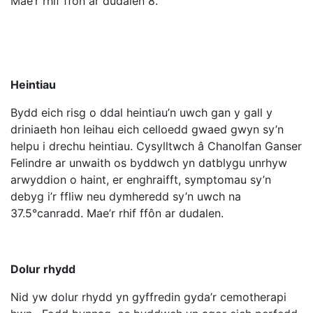
Mae’r rhif ffôn ar dudalen 8.
Heintiau
Bydd eich risg o ddal heintiau’n uwch gan y gall y
driniaeth hon leihau eich celloedd gwaed gwyn sy’n
helpu i drechu heintiau. Cysylltwch â Chanolfan Ganser
Felindre ar unwaith os byddwch yn datblygu unrhyw
arwyddion o haint, er enghraifft, symptomau sy’n
debyg i’r ffliw neu dymheredd sy’n uwch na
37.5°canradd. Mae’r rhif ffôn ar dudalen.
Dolur rhydd
Nid yw dolur rhydd yn gyffredin gyda’r cemotherapi