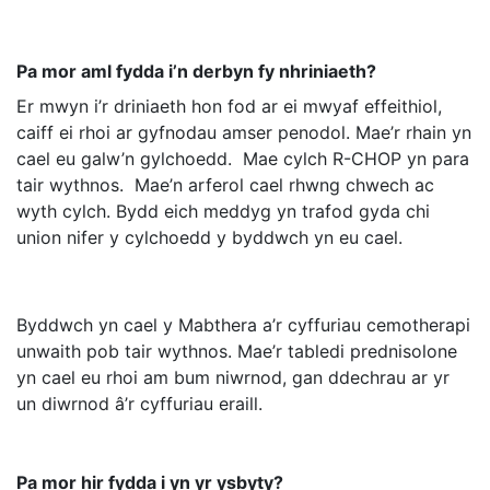
Pa mor aml fydda i’n derbyn fy nhriniaeth?
Er mwyn i’r driniaeth hon fod ar ei mwyaf effeithiol,
caiff ei rhoi ar gyfnodau amser penodol. Mae’r rhain yn
cael eu galw’n gylchoedd. Mae cylch R-CHOP yn para
tair wythnos. Mae’n arferol cael rhwng chwech ac
wyth cylch. Bydd eich meddyg yn trafod gyda chi
union nifer y cylchoedd y byddwch yn eu cael.
Byddwch yn cael y Mabthera a’r cyffuriau cemotherapi
unwaith pob tair wythnos. Mae’r tabledi prednisolone
yn cael eu rhoi am bum niwrnod, gan ddechrau ar yr
un diwrnod â’r cyffuriau eraill.
Pa mor hir fydda i yn yr ysbyty?