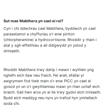
Sut mae Mabthera yn cael ei roi?
Cyn i chi ddechrau cael Mabthera, byddwch yn cael
parasetamol a chyffuriau o’r enw piriton
(chlorpheramine) a hydrocortisone. Rhoddir y rhain i
atal y sgîl-effeithiau a all ddigwydd yn ystod y
driniaeth.
Rhoddir Mabthera trwy ddrip i mewn i wythïen yng
nghefn eich llaw neu fraich. Fel arall, efallai yr
awgrymwn fod tiwb main o’r enw PICC yn cael ei
gosod yn un o’r gwythiennau mawr yn rhan uchaf eich
braich. Gall hwn aros yn ei lle trwy gydol eich triniaeth.
Bydd eich meddyg neu nyrs yn trafod hyn ymhellach
gyda chi.