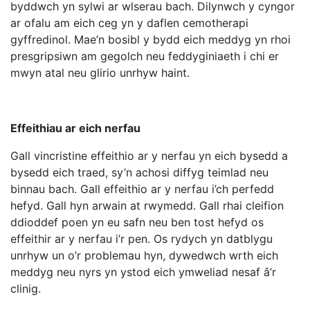
byddwch yn sylwi ar wlserau bach. Dilynwch y cyngor
ar ofalu am eich ceg yn y daflen cemotherapi
gyffredinol. Mae’n bosibl y bydd eich meddyg yn rhoi
presgripsiwn am gegolch neu feddyginiaeth i chi er
mwyn atal neu glirio unrhyw haint.
Effeithiau ar eich nerfau
Gall vincristine effeithio ar y nerfau yn eich bysedd a
bysedd eich traed, sy’n achosi diffyg teimlad neu
binnau bach. Gall effeithio ar y nerfau i’ch perfedd
hefyd. Gall hyn arwain at rwymedd. Gall rhai cleifion
ddioddef poen yn eu safn neu ben tost hefyd os
effeithir ar y nerfau i’r pen. Os rydych yn datblygu
unrhyw un o’r problemau hyn, dywedwch wrth eich
meddyg neu nyrs yn ystod eich ymweliad nesaf â’r
clinig.