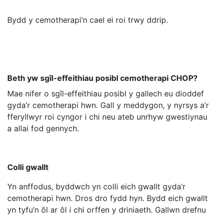
Bydd y cemotherapi’n cael ei roi trwy ddrip.
Beth yw sgîl-effeithiau posibl cemotherapi CHOP?
Mae nifer o sgîl-effeithiau posibl y gallech eu dioddef
gyda’r cemotherapi hwn. Gall y meddygon, y nyrsys a’r
fferyllwyr roi cyngor i chi neu ateb unrhyw gwestiynau
a allai fod gennych.
Colli gwallt
Yn anffodus, byddwch yn colli eich gwallt gyda’r
cemotherapi hwn. Dros dro fydd hyn. Bydd eich gwallt
yn tyfu’n ôl ar ôl i chi orffen y driniaeth. Gallwn drefnu