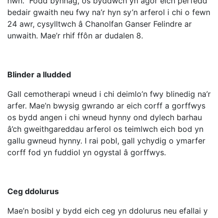
hwn. Fodd bynnag, os byddwch yn agor eich perfedd
bedair gwaith neu fwy na’r hyn sy’n arferol i chi o fewn
24 awr, cysylltwch â Chanolfan Ganser Felindre ar
unwaith. Mae’r rhif ffôn ar dudalen 8.
Blinder a lludded
Gall cemotherapi wneud i chi deimlo’n fwy blinedig na’r
arfer. Mae’n bwysig gwrando ar eich corff a gorffwys
os bydd angen i chi wneud hynny ond dylech barhau
â’ch gweithgareddau arferol os teimlwch eich bod yn
gallu gwneud hynny. I rai pobl, gall ychydig o ymarfer
corff fod yn fuddiol yn ogystal â gorffwys.
Ceg ddolurus
Mae’n bosibl y bydd eich ceg yn ddolurus neu efallai y