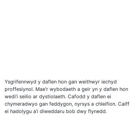
Ysgrifennwyd y daflen hon gan weithwyr iechyd
proffesiynol. Mae’r wybodaeth a geir yn y daflen hon
wedi’i seilio ar dystiolaeth. Cafodd y daflen ei
chymeradwyo gan feddygon, nyrsys a chleifion. Caiff
ei hadolygu a’i diweddaru bob dwy flynedd.