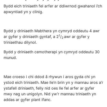
Bydd eich triniaeth fel arfer ar ddiwrnod gwahanol i’ch
apwyntiad yn y clinig.
Bydd y driniaeth Mabthera yn cymryd oddeutu 4 awr
1
ar gyfer y driniaeth gyntaf, a 2
/
awr ar gyfer y
2
triniaethau dilynol.
Bydd y driniaeth cemotherapi yn cymryd oddeutu 30
munud.
Mae croeso i chi ddod â rhywun i aros gyda chi yn
ystod eich triniaeth. Mae lle’n brin yn y mannau aros a’r
ystafell driniaeth, felly nid oes lle fel arfer ar gyfer
mwy nag un unigolyn. Nid yw’r mannau triniaeth yn
addas ar gyfer plant ifanc.