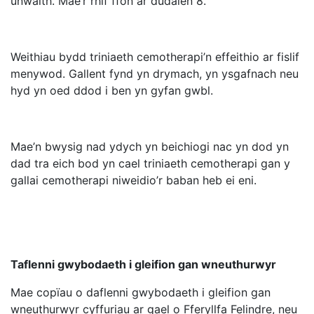
unwaith. Mae’r rhif ffôn ar dudalen 8.
Weithiau bydd triniaeth cemotherapi’n effeithio ar fislif
menywod. Gallent fynd yn drymach, yn ysgafnach neu
hyd yn oed ddod i ben yn gyfan gwbl.
Mae’n bwysig nad ydych yn beichiogi nac yn dod yn
dad tra eich bod yn cael triniaeth cemotherapi gan y
gallai cemotherapi niweidio’r baban heb ei eni.
Taflenni gwybodaeth i gleifion gan wneuthurwyr
Mae copïau o daflenni gwybodaeth i gleifion gan
wneuthurwyr cyffuriau ar gael o Fferyllfa Felindre, neu