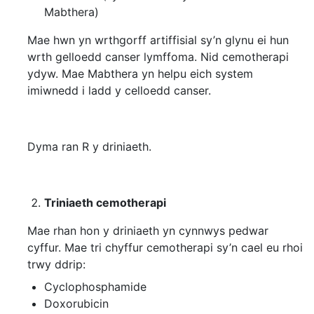
Mabthera)
Mae hwn yn wrthgorff artiffisial sy’n glynu ei hun
wrth gelloedd canser lymffoma. Nid cemotherapi
ydyw. Mae Mabthera yn helpu eich system
imiwnedd i ladd y celloedd canser.
Dyma ran R y driniaeth.
Triniaeth cemotherapi
Mae rhan hon y driniaeth yn cynnwys pedwar
cyffur. Mae tri chyffur cemotherapi sy’n cael eu rhoi
trwy ddrip:
Cyclophosphamide
Doxorubicin