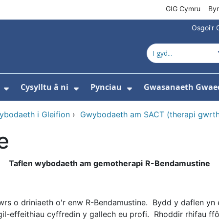
GIG Cymru
By
Osgoi'r 
Cysylltu â ni
Pynciau
Gwasanaeth Gwae
ewislen ar gyfer Amdanom ni
Dangos isddewislen ar gyfer Newyddion
Dangos isddewislen ar gyfer 
Dangos isddewisle
bodaeth i Gleifion
›
Gwybodaeth am SACT (therapi gwrth
e
Taflen wybodaeth am gemotherapi
R-Bendamustine
rs o driniaeth o'r enw R-Bendamustine. Bydd y daflen yn e
-effeithiau cyffredin y gallech eu profi. Rhoddir rhifau ff