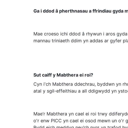
Ga i ddod â pherthnasau a ffrindiau gyda 
Mae croeso ichi ddod â rhywun i aros gyda ch
mannau triniaeth ddim yn addas ar gyfer pla
Sut caiff y Mabthera ei roi?
Cyn i'ch Mabthera ddechrau, byddwn yn rhoi
atal y sgil-effeithiau a all ddigwydd yn ysto
Mae’r Mabthera yn cael ei roi trwy ddiferyd
o'r enw PICC yn cael ei osod mewn un o'r gw
Bydd eich meddyg neu’ch nyrs yn trafod hy