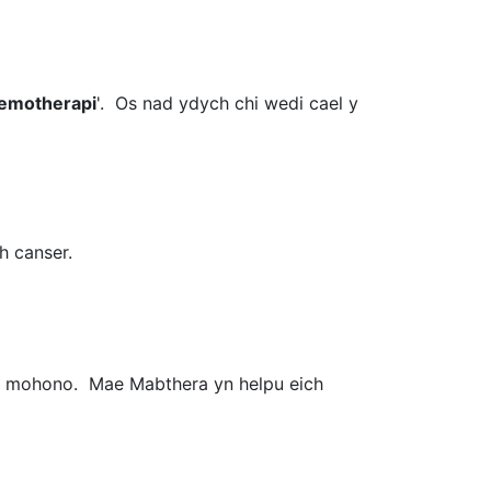
 cemotherapi
'. Os nad ydych chi wedi cael y
h canser.
api mohono. Mae Mabthera yn helpu eich