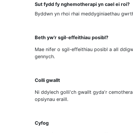
Sut fydd fy nghemotherapi yn cael ei roi?
Byddwn yn rhoi rhai meddyginiaethau gwrthg
Beth yw'r sgil-effeithiau posibl?
Mae nifer o sgil-effeithiau posibl a all dd
gennych.
Colli gwallt
Ni ddylech golli'ch gwallt gyda'r cemother
opsiynau eraill.
Cyfog