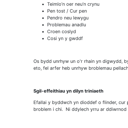
Teimlo’n oer neu’n crynu
Pen tost / Cur pen
Pendro neu lewygu
Problemau anadlu
Croen coslyd
Cosi yn y gwddf
Os bydd unrhyw un o'r rhain yn digwydd, by
eto, fel arfer heb unrhyw broblemau pellach
Sgil-effeithiau yn dilyn triniaeth
Efallai y byddwch yn dioddef o flinder, cu
broblem i chi. Ni ddylech yrru ar ddiwrnod y