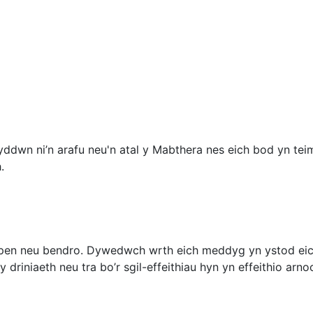
ddwn ni’n arafu neu'n atal y Mabthera nes eich bod yn teim
.
r pen neu bendro. Dywedwch wrth eich meddyg yn ystod eich 
 driniaeth neu tra bo’r sgil-effeithiau hyn yn effeithio arno