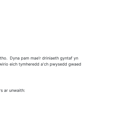
ytho. Dyna pam mae’r driniaeth gyntaf yn
 gwirio eich tymheredd a'ch pwysedd gwaed
s ar unwaith: