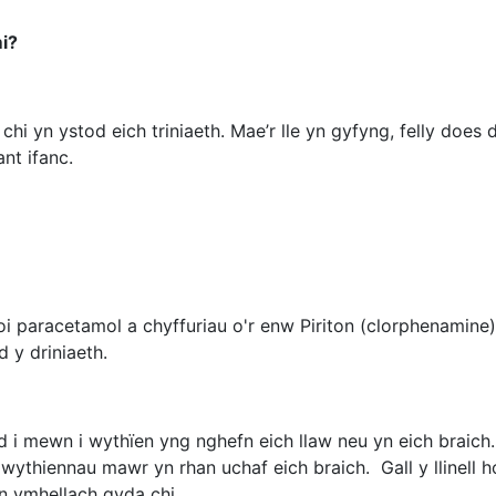
mi?
i yn ystod eich triniaeth. Mae’r lle yn gyfyng, felly does d
nt ifanc.
 paracetamol a chyffuriau o'r enw Piriton (clorphenamine) 
d y driniaeth.
d i mewn i wythïen yng nghefn eich llaw neu yn eich braich.
ythiennau mawr yn rhan uchaf eich braich. Gall y llinell ho
n ymhellach gyda chi.