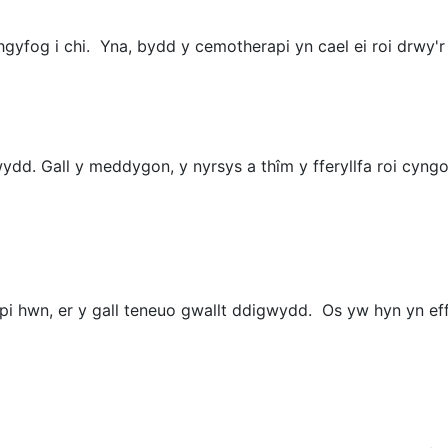
yfog i chi. Yna, bydd y cemotherapi yn cael ei roi drwy'r 
igwydd. Gall y meddygon, y nyrsys a thîm y fferyllfa roi cyn
api hwn, er y gall teneuo gwallt ddigwydd. Os yw hyn yn e