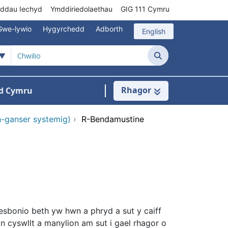
rddau Iechyd
Ymddiriedolaethau
GIG 111 Cymru
Gwe-lywio
Hygyrchedd
Adborth
English
Chwilio
Rhagor
d Cymru
Cysylltu â ni
n ar gyfer Pynciau
-ganser systemig)
›
R-Bendamustine
sbonio beth yw hwn a phryd a sut y caiff
ôn cyswllt a manylion am sut i gael rhagor o