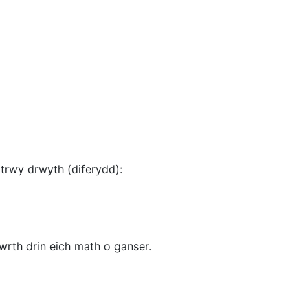
 trwy drwyth (diferydd):
rth drin eich math o ganser.