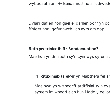
wybodaeth am R- Bendamustine ar ddiwedd
Dylai’r daflen hon gael ei darllen ochr yn och
ffolder hon, gofynnwch i'ch nyrs am gopi.
Beth yw triniaeth R- Bendamustine?
Mae hon yn driniaeth sy'n cynnwys cyfuniad
Rituximab
(a elwir yn Mabthera fel ar
Mae hwn yn wrthgorff artiffisial sy'n 
system imiwnedd eich hun i ladd y cello