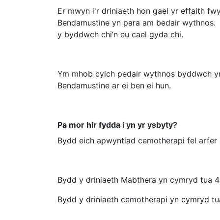
Er mwyn i'r driniaeth hon gael yr effaith f
Bendamustine yn para am bedair wythnos. 
y byddwch chi’n eu cael gyda chi.
Ym mhob cylch pedair wythnos byddwch yn c
Bendamustine ar ei ben ei hun.
Pa mor hir fydda i yn yr ysbyty?
Bydd eich apwyntiad cemotherapi fel arfer 
Bydd y driniaeth Mabthera yn cymryd tua 4 a
Bydd y driniaeth cemotherapi yn cymryd tu