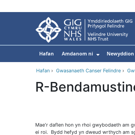
Neidio i'r prif gynnwy
Hafan
Amdanom ni
Newyddion
Dangos isdd
Hafan
›
Gwasanaeth Canser Felindre
›
Gwy
R-Bendamustin
Mae'r daflen hon yn rhoi gwybodaeth am gw
ei roi. Bydd hefyd yn dweud wrthych am sgil