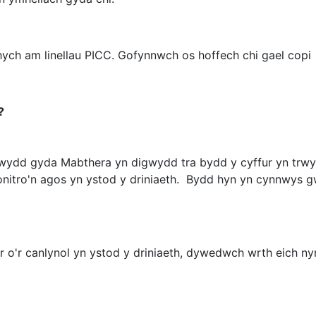
ch am linellau PICC. Gofynnwch os hoffech chi gael copi
?
digwydd gyda Mabthera yn digwydd tra bydd y cyffur yn trw
 monitro'n agos yn ystod y driniaeth. Bydd hyn yn cynnwys
 o'r canlynol yn ystod y driniaeth, dywedwch wrth eich nyr