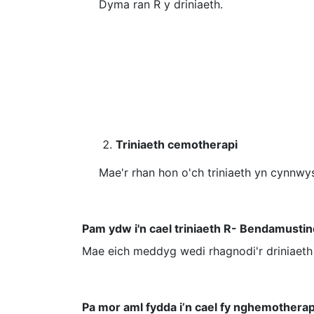
Dyma ran R y driniaeth.
Triniaeth cemotherapi
Mae'r rhan hon o'ch triniaeth yn cynnwys
Pam ydw i'n cael triniaeth R- Bendamusti
Mae eich meddyg wedi rhagnodi'r driniaeth
Pa mor aml fydda i’n cael fy nghemotherap