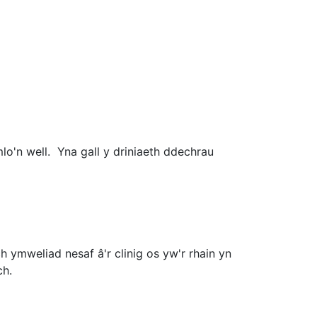
lo'n well. Yna gall y driniaeth ddechrau
ymweliad nesaf â'r clinig os yw'r rhain yn
ch.