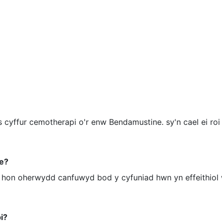
 cyffur cemotherapi o'r enw Bendamustine. sy'n cael ei roi
ne?
 hon oherwydd canfuwyd bod y cyfuniad hwn yn effeithiol w
i?