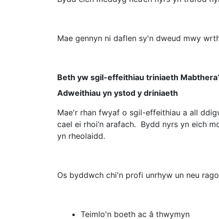
Mae gennyn ni daflen sy'n dweud mwy wrthy
Beth yw sgil-effeithiau triniaeth Mabthera
Adweithiau yn ystod y driniaeth
Mae'r rhan fwyaf o sgil-effeithiau a all d
cael ei rhoi’n arafach. Bydd nyrs yn eich
yn rheolaidd.
Os byddwch chi'n profi unrhyw un neu ragor
Teimlo'n boeth ac â thwymyn