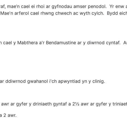
wyaf, mae’n cael ei rhoi ar gyfnodau amser penodol. Yr enw
Mae'n arferol cael rhwng chwech ac wyth cylch. Bydd eich
ael y Mabthera a'r Bendamustine ar y diwrnod cyntaf. Ar
ar ddiwrnod gwahanol i'ch apwyntiad yn y clinig.
wr ar gyfer y driniaeth gyntaf a 2½ awr ar gyfer y triniaet
a 2 awr.