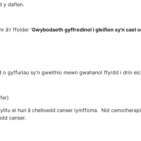
 y daflen.
r â’r ffolder '
Gwybodaeth gyffredinol i gleifion sy'n cael
 o gyffuriau sy'n gweithio mewn gwahanol ffyrdd i drin eic
fer)
cysylltu ei hun â chelloedd canser lymffoma. Nid cemother
edd canser.