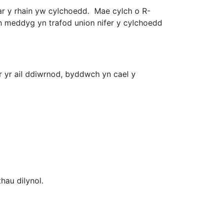
 ar y rhain yw cylchoedd. Mae cylch o R-
 meddyg yn trafod union nifer y cylchoedd
 yr ail ddiwrnod, byddwch yn cael y
hau dilynol.