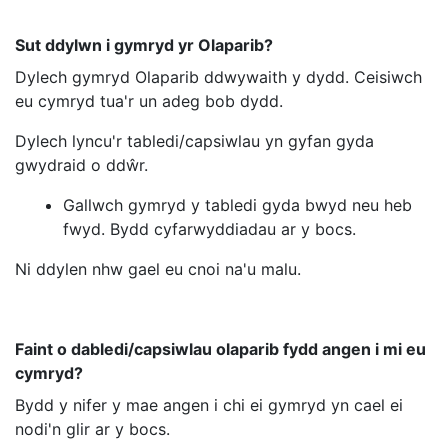
Sut ddylwn i gymryd yr Olaparib?
Dylech gymryd Olaparib ddwywaith y dydd. Ceisiwch
eu cymryd tua'r un adeg bob dydd.
Dylech lyncu'r tabledi/capsiwlau yn gyfan gyda
gwydraid o ddŵr.
Gallwch gymryd y tabledi gyda bwyd neu heb
fwyd. Bydd cyfarwyddiadau ar y bocs.
Ni ddylen nhw gael eu cnoi na'u malu.
Faint o dabledi/capsiwlau olaparib fydd angen i mi eu
cymryd?
Bydd y nifer y mae angen i chi ei gymryd yn cael ei
nodi'n glir ar y bocs.