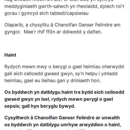
meddyginiaeth gwrth-salwch yn rheolaidd, dylech roi'r
gorau i gymryd eich tabledi/capsiwlau
Olaparib, a chysylltu â Chanolfan Ganser Felindre am
gyngor. Mae'r rhif ffôn ar ddiwedd y daflen.
Haint
Rydych mewn mwy o berygl o gael heintiau oherwydd
gall eich celloedd gwaed gwyn, sy'n helpu i ymladd
heintiau, gael eu lleihau gan y driniaeth hon.
Os byddwch yn datblygu haint tra bydd eich celloedd
gwaed gwyn yn isel, rydych mewn perygl o gael
sepsis; gall hyn beryglu bywyd.
Cysylltwch â Chanolfan Ganser Felindre ar unwaith
os byddwch yn datblygu unrhyw arwyddion o haint,