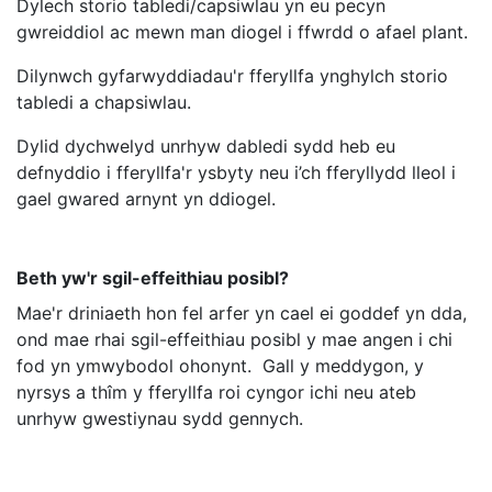
Dylech storio tabledi/capsiwlau yn eu pecyn
gwreiddiol ac mewn man diogel i ffwrdd o afael plant.
Dilynwch gyfarwyddiadau'r fferyllfa ynghylch storio
tabledi a chapsiwlau.
Dylid dychwelyd unrhyw dabledi sydd heb eu
defnyddio i fferyllfa'r ysbyty neu i’ch fferyllydd lleol i
gael gwared arnynt yn ddiogel.
Beth yw'r sgil-effeithiau posibl?
Mae'r driniaeth hon fel arfer yn cael ei goddef yn dda,
ond mae rhai sgil-effeithiau posibl y mae angen i chi
fod yn ymwybodol ohonynt. Gall y meddygon, y
nyrsys a thîm y fferyllfa roi cyngor ichi neu ateb
unrhyw gwestiynau sydd gennych.