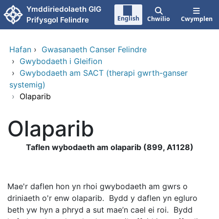
Neidio i'r prif gynnwy
Ymddiriedolaeth GIG
English
Chwilio
Cwymplen
Prifysgol Felindre
Hafan
›
Gwasanaeth Canser Felindre
›
Gwybodaeth i Gleifion
›
Gwybodaeth am SACT (therapi gwrth-ganser
systemig)
›
Olaparib
Olaparib
Taflen wybodaeth am olaparib (899, A1128)
Mae'r daflen hon yn rhoi gwybodaeth am gwrs o
driniaeth o'r enw olaparib. Bydd y daflen yn egluro
beth yw hyn a phryd a sut mae’n cael ei roi. Bydd