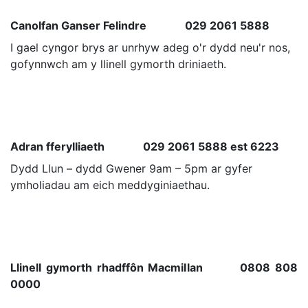
Canolfan Ganser Felindre 029 2061 5888
I gael cyngor brys ar unrhyw adeg o'r dydd neu'r nos,
gofynnwch am y llinell gymorth driniaeth.
Adran fferylliaeth 029 2061 5888 est 6223
Dydd Llun – dydd Gwener 9am – 5pm ar gyfer
ymholiadau am eich meddyginiaethau.
Llinell gymorth rhadffôn Macmillan 0808 808
0000