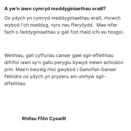
A yw'n iawn cymryd meddyginiaethau eraill?
Os ydych yn cymryd meddyginiaethau eraill, rhowch
wybod i'ch meddyg, nyrs neu fferyllydd. Mae nifer
fach o feddyginiaethau y gall fod rhaid ichi eu hosgoi.
Weithiau, gall cyffuriau canser gael sgil-effeithiau
difrifol iawn sy'n gallu peryglu bywyd mewn achosion
prin. Mae'n bwysig rhoi gwybod i Ganolfan Ganser
Felindre os ydych yn pryderu am unrhyw sgil-
effeithiau.
Rhifau Ffôn Cyswllt