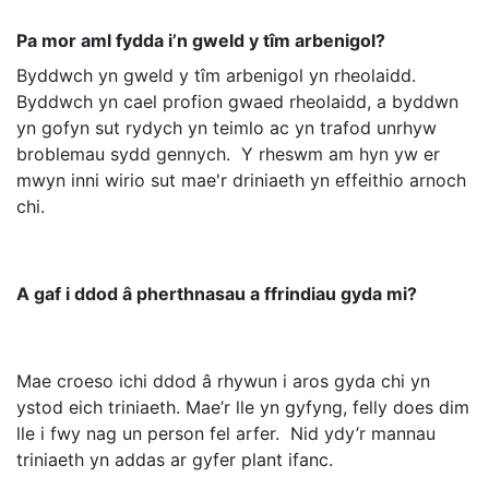
Pa mor aml fydda i’n gweld y tîm arbenigol?
Byddwch yn gweld y tîm arbenigol yn rheolaidd.
Byddwch yn cael profion gwaed rheolaidd, a byddwn
yn gofyn sut rydych yn teimlo ac yn trafod unrhyw
broblemau sydd gennych. Y rheswm am hyn yw er
mwyn inni wirio sut mae'r driniaeth yn effeithio arnoch
chi.
A gaf i ddod â pherthnasau a ffrindiau gyda mi?
Mae croeso ichi ddod â rhywun i aros gyda chi yn
ystod eich triniaeth. Mae’r lle yn gyfyng, felly does dim
lle i fwy nag un person fel arfer. Nid ydy’r mannau
triniaeth yn addas ar gyfer plant ifanc.