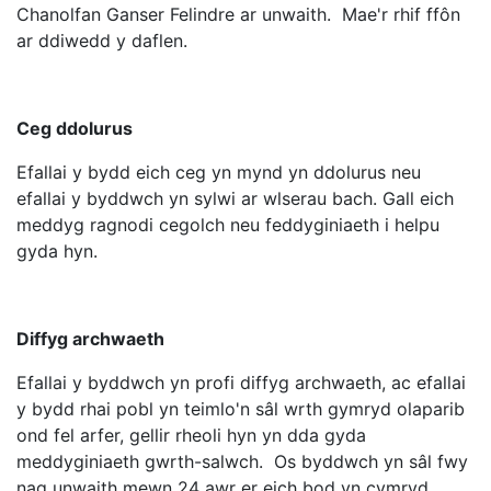
Chanolfan Ganser Felindre ar unwaith. Mae'r rhif ffôn
ar ddiwedd y daflen.
Ceg ddolurus
Efallai y bydd eich ceg yn mynd yn ddolurus neu
efallai y byddwch yn sylwi ar wlserau bach. Gall eich
meddyg ragnodi cegolch neu feddyginiaeth i helpu
gyda hyn.
Diffyg archwaeth
Efallai y byddwch yn profi diffyg archwaeth, ac efallai
y bydd rhai pobl yn teimlo'n sâl wrth gymryd olaparib
ond fel arfer, gellir rheoli hyn yn dda gyda
meddyginiaeth gwrth-salwch. Os byddwch yn sâl fwy
nag unwaith mewn 24 awr er eich bod yn cymryd