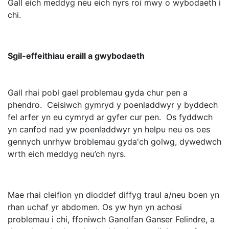
Gall eich meddyg neu eich nyrs roi mwy o wybodaeth i
chi.
Sgil-effeithiau eraill a gwybodaeth
Gall rhai pobl gael problemau gyda chur pen a
phendro. Ceisiwch gymryd y poenladdwyr y byddech
fel arfer yn eu cymryd ar gyfer cur pen. Os fyddwch
yn canfod nad yw poenladdwyr yn helpu neu os oes
gennych unrhyw broblemau gyda'ch golwg, dywedwch
wrth eich meddyg neu’ch nyrs.
Mae rhai cleifion yn dioddef diffyg traul a/neu boen yn
rhan uchaf yr abdomen. Os yw hyn yn achosi
problemau i chi, ffoniwch Ganolfan Ganser Felindre, a