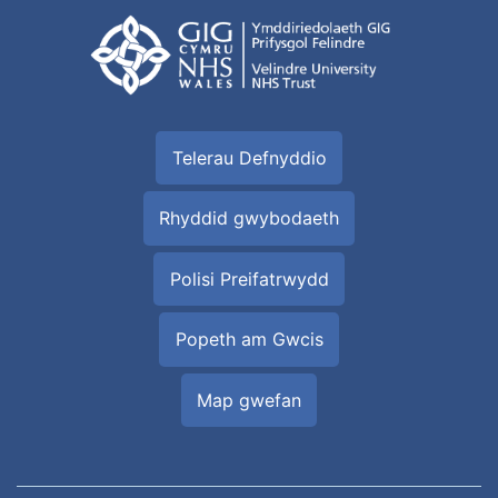
Telerau Defnyddio
Rhyddid gwybodaeth
Polisi Preifatrwydd
Popeth am Gwcis
Map gwefan