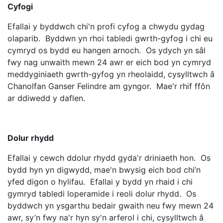
Cyfogi
Efallai y byddwch chi'n profi cyfog a chwydu gydag
olaparib. Byddwn yn rhoi tabledi gwrth-gyfog i chi eu
cymryd os bydd eu hangen arnoch. Os ydych yn sâl
fwy nag unwaith mewn 24 awr er eich bod yn cymryd
meddyginiaeth gwrth-gyfog yn rheolaidd, cysylltwch â
Chanolfan Ganser Felindre am gyngor. Mae'r rhif ffôn
ar ddiwedd y daflen.
Dolur rhydd
Efallai y cewch ddolur rhydd gyda'r driniaeth hon. Os
bydd hyn yn digwydd, mae'n bwysig eich bod chi’n
yfed digon o hylifau. Efallai y bydd yn rhaid i chi
gymryd tabledi loperamide i reoli dolur rhydd. Os
byddwch yn ysgarthu bedair gwaith neu fwy mewn 24
awr, sy’n fwy na'r hyn sy'n arferol i chi, cysylltwch â