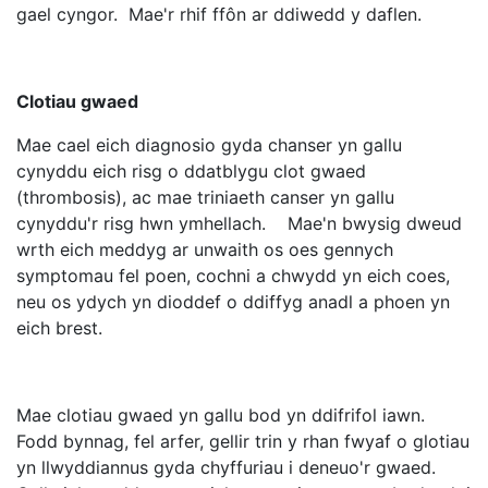
gael cyngor. Mae'r rhif ffôn ar ddiwedd y daflen.
Clotiau gwaed
Mae cael eich diagnosio gyda chanser yn gallu
cynyddu eich risg o ddatblygu clot gwaed
(thrombosis), ac mae triniaeth canser yn gallu
cynyddu'r risg hwn ymhellach. Mae'n bwysig dweud
wrth eich meddyg ar unwaith os oes gennych
symptomau fel poen, cochni a chwydd yn eich coes,
neu os ydych yn dioddef o ddiffyg anadl a phoen yn
eich brest.
Mae clotiau gwaed yn gallu bod yn ddifrifol iawn.
Fodd bynnag, fel arfer, gellir trin y rhan fwyaf o glotiau
yn llwyddiannus gyda chyffuriau i deneuo'r gwaed.