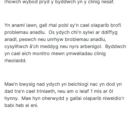
rhowch wybod pryd y byddwch yn y clinig nesaf.
Yn anaml iawn, gall rhai pobl sy'n cael olaparib brofi
problemau anadlu. Os ydych chi'n sylwi ar ddiffyg
anadl, peswch neu unrhyw broblemau anadlu,
cysylltwch â'ch meddyg neu nyrs arbenigol. Byddwch
yn cael eich monitro mewn ymweliadau clinig
rheolaidd.
Mae'n bwysig nad ydych yn beichiogi nac yn dod yn
dad tra'n cael triniaeth, neu am o leiaf 1 mis ar ôl
hynny. Mae hyn oherwydd y gallai olaparib niweidio'r
babi heb ei eni.