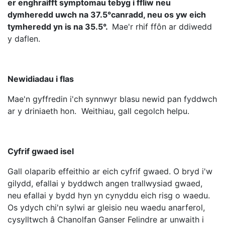
er enghraifft symptomau tebyg i ffliw neu
dymheredd uwch na 37.5°canradd, neu os yw eich
tymheredd yn is na 35.5°.
Mae'r rhif ffôn ar ddiwedd
y daflen.
Newidiadau i flas
Mae'n gyffredin i'ch synnwyr blasu newid pan fyddwch
ar y driniaeth hon. Weithiau, gall cegolch helpu.
Cyfrif gwaed isel
Gall olaparib effeithio ar eich cyfrif gwaed. O bryd i'w
gilydd, efallai y byddwch angen trallwysiad gwaed,
neu efallai y bydd hyn yn cynyddu eich risg o waedu.
Os ydych chi'n sylwi ar gleisio neu waedu anarferol,
cysylltwch â Chanolfan Ganser Felindre ar unwaith i