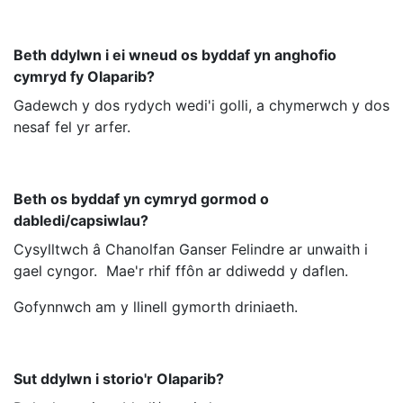
Beth ddylwn i ei wneud os byddaf yn anghofio
cymryd fy Olaparib?
Gadewch y dos rydych wedi'i golli, a chymerwch y dos
nesaf fel yr arfer.
Beth os byddaf yn cymryd gormod o
dabledi/capsiwlau?
Cysylltwch â Chanolfan Ganser Felindre ar unwaith i
gael cyngor. Mae'r rhif ffôn ar ddiwedd y daflen.
Gofynnwch am y llinell gymorth driniaeth.
Sut ddylwn i storio'r Olaparib?