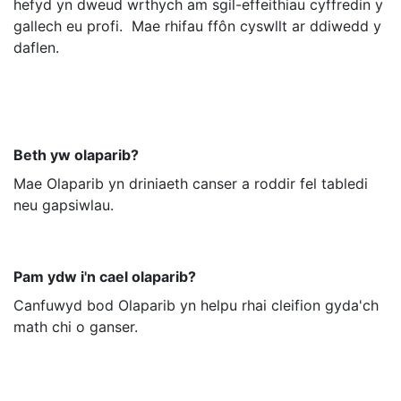
hefyd yn dweud wrthych am sgil-effeithiau cyffredin y
gallech eu profi. Mae rhifau ffôn cyswllt ar ddiwedd y
daflen.
Beth yw olaparib?
Mae Olaparib yn driniaeth canser a roddir fel tabledi
neu gapsiwlau.
Pam ydw i'n cael olaparib?
Canfuwyd bod Olaparib yn helpu rhai cleifion gyda'ch
math chi o ganser.