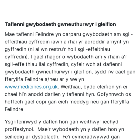
Taflenni gwybodaeth gwneuthurwyr i gleifion
Mae taflenni Felindre yn darparu gwybodaeth am sgil-
effeithiau cyffredin iawn a rhai yr adroddir arnynt yn
gyffredin (ni allwn restru'r holl sgil-effeithiau
cyffredin). I gael rhagor o wybodaeth am y rhain a'r
sgil-effeithiau llai cyffredin, cyfeiriwch at daflenni
gwybodaeth gwneuthurwyr i gleifion, sydd i’w cael gan
fferyllfa Felindre a/neu ar y we yn
www.medicines.org.uk
. Weithiau, bydd cleifion yn ei
chael hi’n anodd darllen y taflenni hyn. Gofynnwch os
hoffech gael copi gan eich meddyg neu gan fferyllfa
Felindre
Ysgrifennwyd y daflen hon gan weithwyr iechyd
proffesiynol. Mae'r wybodaeth yn y daflen hon yn
seiliedig ar dystiolaeth. Fe'i cymeradwywyd gan