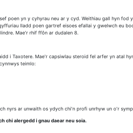
ia sef poen yn y cyhyrau neu ar y cyd. Weithiau gall hyn fod
ffuriau lladd poen gartref eisoes efallai y gwelwch eu bod
indre. Mae'r rhif ffôn ar dudalen 8.
idd i Taxotere. Mae'r capsiwlau steroid fel arfer yn atal h
 cynnwys teimlo:
ch nyrs ar unwaith os ydych chi'n profi unrhyw un o'r sym
 chi alergedd i gnau daear neu soia.