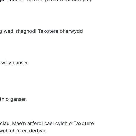
yg wedi rhagnodi Taxotere oherwydd
twf y canser.
th o ganser.
iciau. Mae'n arferol cael cylch o Taxotere
wch chi'n eu derbyn.