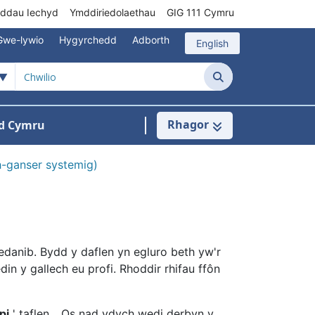
rddau Iechyd
Ymddiriedolaethau
GIG 111 Cymru
Gwe-lywio
Hygyrchedd
Adborth
English
Chwilio
Rhagor
d Cymru
Cysylltu â ni
n ar gyfer Pynciau
-ganser systemig)
danib. Bydd y daflen yn egluro beth yw'r
in y gallech eu profi. Rhoddir rhifau ffôn
pi
'
taflen.
Os nad ydych wedi derbyn y