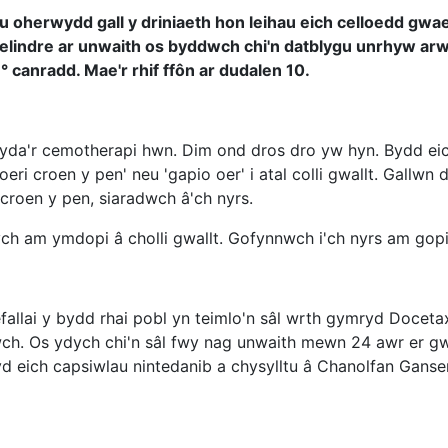
 oherwydd gall y driniaeth hon leihau eich celloedd gwae
Velindre ar unwaith os byddwch chi'n datblygu unrhyw arw
 canradd. Mae'r rhif ffôn ar dudalen 10.
yda'r cemotherapi hwn. Dim ond dros dro yw hyn. Bydd eich 
oeri croen y pen' neu 'gapio oer' i atal colli gwallt. Gallwn
roen y pen, siaradwch â'ch nyrs.
 am ymdopi â cholli gwallt. Gofynnwch i'ch nyrs am gopi
fallai y bydd rhai pobl yn teimlo'n sâl wrth gymryd Docetaxe
ch. Os ydych chi'n sâl fwy nag unwaith mewn 24 awr er 
d eich capsiwlau nintedanib a chysylltu â Chanolfan Ganser 