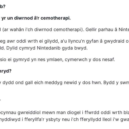
ib?
r yr un diwrnod â'r cemotherapi.
(ar wahân i'ch diwrnod cemotherapi). Gellir parhau â Nint
 awr oddi wrth ei gilydd, a'u llyncu'n gyfan â gwydraid o
dd. Dylid cymryd Nintedanib gyda bwyd.
isio ei gymryd yn nes ymlaen, cymerwch y dos nesaf.
mryd?
y dydd ond gall eich meddyg newid y dos hwn. Bydd y swm y
?
pecynnau gwreiddiol mewn man diogel i ffwrdd oddi wrth bl
diwyd i fferyllfa'r ysbyty neu i'ch fferyllydd lleol i'w gw