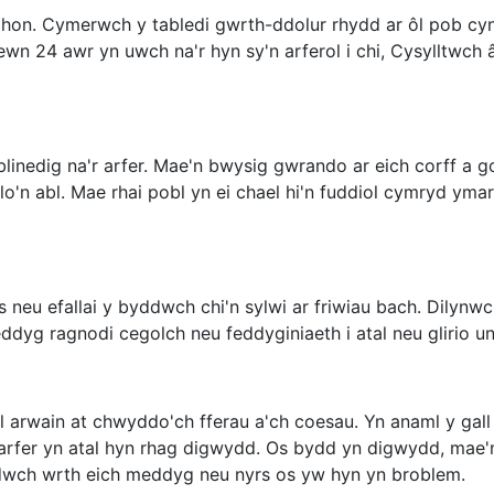
 hon. Cymerwch y tabledi gwrth-ddolur rhydd ar ôl pob cyn
 24 awr yn uwch na'r hyn sy'n arferol i chi, Cysylltwch â
blinedig na'r arfer. Mae'n bwysig gwrando ar eich corff a 
o'n abl. Mae rhai pobl yn ei chael hi'n fuddiol cymryd yma
 neu efallai y byddwch chi'n sylwi ar friwiau bach. Dilynw
eddyg ragnodi cegolch neu feddyginiaeth i atal neu glirio u
all arwain at chwyddo'ch fferau a'ch coesau. Yn anaml y gal
l arfer yn atal hyn rhag digwydd. Os bydd yn digwydd, mae'
edwch wrth eich meddyg neu nyrs os yw hyn yn broblem.