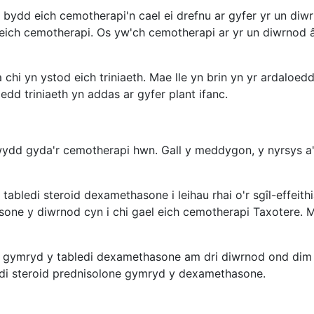
y bydd eich cemotherapi'n cael ei drefnu ar gyfer yr un diw
ch cemotherapi. Os yw'ch cemotherapi ar yr un diwrnod â'
i yn ystod eich triniaeth. Mae lle yn brin yn yr ardaloedd ar
edd triniaeth yn addas ar gyfer plant ifanc.
gwydd gyda'r cemotherapi hwn. Gall y meddygon, y nyrsys a'r
abledi steroid dexamethasone i leihau rhai o'r sgîl-effeith
sone y diwrnod cyn i chi gael eich cemotherapi Taxotere.
ion gymryd y tabledi dexamethasone am dri diwrnod ond di
ledi steroid prednisolone gymryd y dexamethasone.