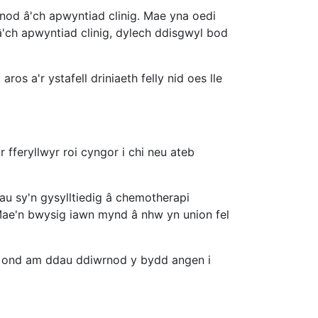
rnod â'ch apwyntiad clinig. Mae yna oedi
ch apwyntiad clinig, dylech ddisgwyl bod
os a'r ystafell driniaeth felly nid oes lle
 fferyllwyr roi cyngor i chi neu ateb
iau sy'n gysylltiedig â chemotherapi
 Mae'n bwysig iawn mynd â nhw yn union fel
m ond am ddau ddiwrnod y bydd angen i