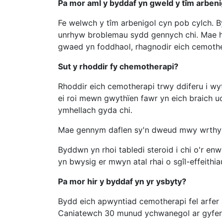
Pa mor aml y byddaf yn gweld y tîm arbeni
Fe welwch y tîm arbenigol cyn pob cylch. B
unrhyw broblemau sydd gennych chi. Mae hyn
gwaed yn foddhaol, rhagnodir eich cemothe
Sut y rhoddir fy chemotherapi?
Rhoddir eich cemotherapi trwy ddiferu i wyt
ei roi mewn gwythïen fawr yn eich braich uc
ymhellach gyda chi.
Mae gennym daflen sy'n dweud mwy wrthych
Byddwn yn rhoi tabledi steroid i chi o'r 
yn bwysig er mwyn atal rhai o sgîl-effeithi
Pa mor hir y byddaf yn yr ysbyty?
Bydd eich apwyntiad cemotherapi fel arfer 
Caniatewch 30 munud ychwanegol ar gyfer e