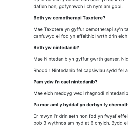
daflen hon, gofynnwch i'ch nyrs am gopi.
Beth yw cemotherapi Taxotere?
Mae Taxotere yn gyffur cemotherapi sy'n 
canfuwyd ei fod yn effeithiol wrth drin eic
Beth yw nintedanib?
Mae Nintedanib yn gyffur gwrth ganser. Nid
Rhoddir Nintedanib fel capsiwlau sydd fel 
Pam ydw i'n cael nintedanib?
Mae eich meddyg wedi rhagnodi nintedanib 
Pa mor aml y byddaf yn derbyn fy chemot
Er mwyn i'r driniaeth hon fod yn fwyaf effei
bob 3 wythnos am hyd at 6 chylch. Bydd ei