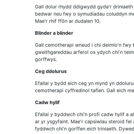
Gall dolur rhydd ddigwydd gyda'r driniaeth
bedwar neu fwy o symudiadau coluddyn mewn
Mae'r rhif ffôn ar dudalen 10.
Blinder a blinder
Gall cemotherapi wneud i chi deimlo'n fwy 
gweithgareddau arferol os ydych chi'n teiml
gorffwys.
Ceg ddolurus
Efallai y bydd eich ceg yn mynd yn ddolurus
cemotherapi cyffredinol
taflen. Gall eich m
Cadw hylif
Efallai y byddwch chi'n profi cadw hylif a 
ar yr ysgyfaint. Mae'r capsiwlau steroid fe
fyddwch chi'n gorffen eich triniaeth. Dyw