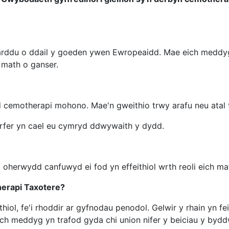
tarddu o ddail y goeden ywen Ewropeaidd. Mae eich medd
h math o ganser.
 cemotherapi mohono. Mae'n gweithio trwy arafu neu atal 
arfer yn cael eu cymryd ddwywaith y dydd.
oherwydd canfuwyd ei fod yn effeithiol wrth reoli eich ma
herapi Taxotere?
thiol, fe'i rhoddir ar gyfnodau penodol. Gelwir y rhain yn fe
ch meddyg yn trafod gyda chi union nifer y beiciau y bydd