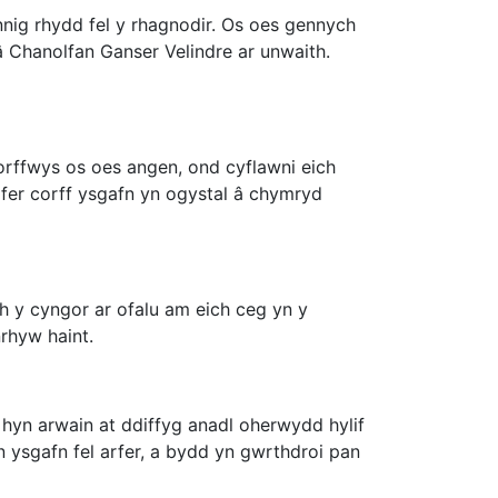
nig rhydd fel y rhagnodir. Os oes gennych
 Chanolfan Ganser Velindre ar unwaith.
gorffwys os oes angen, ond cyflawni eich
rfer corff ysgafn yn ogystal â chymryd
ch y cyngor ar ofalu am eich ceg yn y
nrhyw haint.
l hyn arwain at ddiffyg anadl oherwydd hylif
n ysgafn fel arfer, a bydd yn gwrthdroi pan