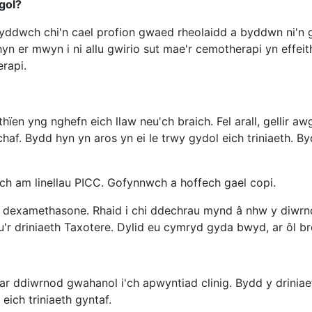
gol?
yddwch chi'n cael profion gwaed rheolaidd a byddwn ni'n gw
 er mwyn i ni allu gwirio sut mae'r cemotherapi yn effeit
rapi.
hïen yng nghefn eich llaw neu'ch braich. Fel arall, gellir
haf. Bydd hyn yn aros yn ei le trwy gydol eich triniaeth. 
 am linellau PICC. Gofynnwch a hoffech gael copi.
enw dexamethasone. Rhaid i chi ddechrau mynd â nhw y diwr
au'r driniaeth Taxotere. Dylid eu cymryd gyda bwyd, ar ôl br
ar ddiwrnod gwahanol i'ch apwyntiad clinig. Bydd y drinia
ich triniaeth gyntaf.