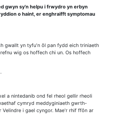
d gwyn sy'n helpu i frwydro yn erbyn
yddion o haint, er enghraifft symptomau
gwallt yn tyfu'n ôl pan fydd eich triniaeth
 drefnu wig os hoffech chi un. Os hoffech
.
l a nintedanib ond fel rheol gellir rheoli
gwaethaf cymryd meddyginiaeth gwrth-
Velindre i gael cyngor. Mae'r rhif ffôn ar