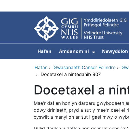
Neidio i'r prif gynnwy
Hafan
Amdanom ni
Newyddion
Dangos isdd
Hafan
›
Gwasanaeth Canser Felindre
›
Gwy
›
Docetaxel a nintedanib 907
Docetaxel a ni
Mae'r daflen hon yn darparu gwybodaeth am
ddwy driniaeth, pryd a sut y mae'n cael ei 
cyswllt a manylion ar sut i gael mwy o wy
Dylid darllen y daflen hon ochr yn ochr â'r 