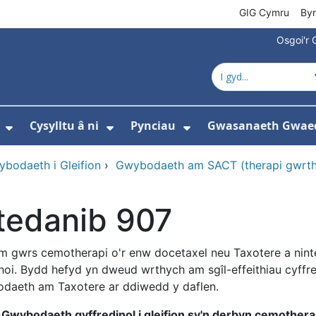
GIG Cymru
By
Osgoi'r 
Cysylltu â ni
Pynciau
Gwasanaeth Gwae
ewislen ar gyfer Amdanom ni
Dangos isddewislen ar gyfer Newyddion
Dangos isddewislen ar gyfer 
Dangos isddewisle
bodaeth i Gleifion
›
Gwybodaeth am SACT (therapi gwrth
ntedanib 907
 gwrs cemotherapi o'r enw docetaxel neu Taxotere a ninte
rhoi. Bydd hefyd yn dweud wrthych am sgîl-effeithiau cyffred
bodaeth am Taxotere ar ddiwedd y daflen.
'
Gwybodaeth gyffredinol i gleifion sy'n derbyn cemothera