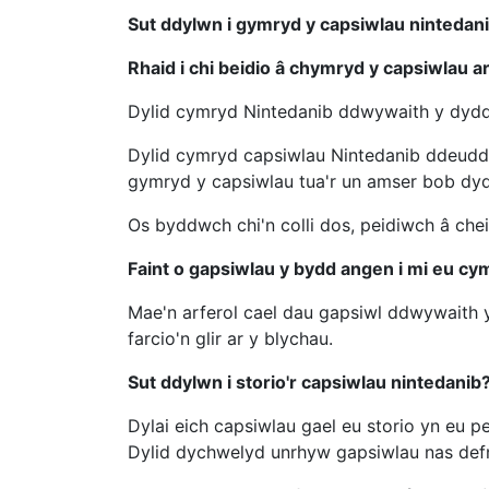
Sut ddylwn i gymryd y capsiwlau nintedan
Rhaid i chi beidio â chymryd y capsiwlau a
Dylid cymryd Nintedanib ddwywaith y dydd 
Dylid cymryd capsiwlau Nintedanib ddeuddeg
gymryd y capsiwlau tua'r un amser bob dy
Os byddwch chi'n colli dos, peidiwch â che
Faint o gapsiwlau y bydd angen i mi eu cy
Mae'n arferol cael dau gapsiwl ddwywaith 
farcio'n glir ar y blychau.
Sut ddylwn i storio'r capsiwlau nintedanib
Dylai eich capsiwlau gael eu storio yn eu 
Dylid dychwelyd unrhyw gapsiwlau nas defnyd