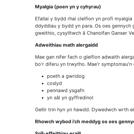
Myalgia (poen yn y cyhyrau)
Efallai y bydd rhai cleifion yn profi myalg
ddyddiau y bydd yn para. Os oes gennych gy
gweithio, cysylltwch â Chanolfan Ganser Vel
Adweithiau math alergaidd
Mae gan nifer fach o gleifion adwaith alerga
bo'r diferu yn trwytho. Mae'r symptomau'n
poeth a gwridog
coslyd
pennawd ysgafn
yn sâl yn gyffredinol
Gellir trin hyn yn hawdd. Dywedwch wrth ei
Rhowch wybod i'ch meddyg os oes gennych
Sgîl-effeithiau eraill