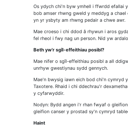
Os ydych chi'n byw ymhell i ffwrdd efallai 
bob amser rhwng gweld y meddyg a chael ei
yn yr ysbyty am rhwng pedair a chwe awr.
Mae croeso i chi ddod â rhywun i aros gyda ch
fel rheol i fwy nag un person. Nid yw ardalo
Beth yw'r sgîl-effeithiau posibl?
Mae nifer o sgîl-effeithiau posibl a all ddi
unrhyw gwestiynau sydd gennych.
Mae'n bwysig iawn eich bod chi'n cymryd y t
Taxotere. Rhaid i chi ddechrau'r dexametha
y cyfarwyddir.
Nodyn: Bydd angen i'r rhan fwyaf o gleif
gleifion canser y prostad sy'n cymryd tab
Haint