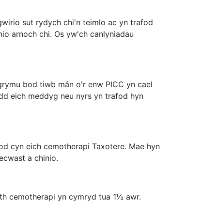
irio sut rydych chi'n teimlo ac yn trafod
hio arnoch chi. Os yw'ch canlyniadau
 awgrymu bod tiwb mân o'r enw PICC yn cael
Bydd eich meddyg neu nyrs yn trafod hyn
nod cyn eich cemotherapi Taxotere. Mae hyn
ecwast a chinio.
eth cemotherapi yn cymryd tua 1½ awr.