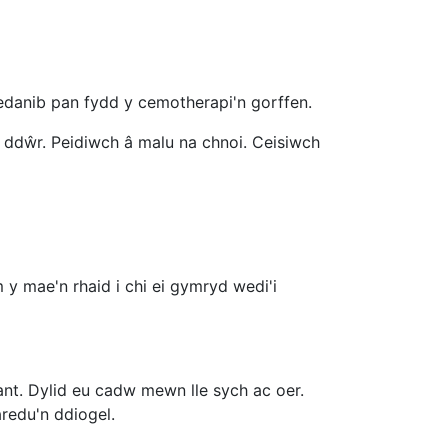
edanib pan fydd y cemotherapi'n gorffen.
 ddŵr. Peidiwch â malu na chnoi. Ceisiwch
 mae'n rhaid i chi ei gymryd wedi'i
ant. Dylid eu cadw mewn lle sych ac oer.
aredu'n ddiogel.