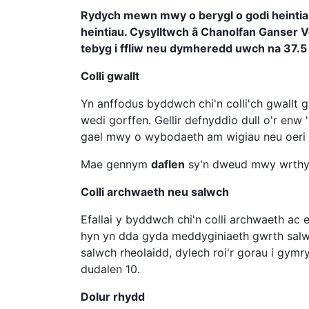
Rydych mewn mwy o berygl o godi heintiau
heintiau. Cysylltwch â Chanolfan Ganser 
tebyg i ffliw neu dymheredd uwch na 37.5 °
Colli gwallt
Yn anffodus byddwch chi'n colli'ch gwallt g
wedi gorffen. Gellir defnyddio dull o'r enw '
gael mwy o wybodaeth am wigiau neu oeri c
Mae gennym
daflen
sy'n dweud mwy wrthych
Colli archwaeth neu salwch
Efallai y byddwch chi'n colli archwaeth ac e
hyn yn dda gyda meddyginiaeth gwrth salw
salwch rheolaidd, dylech roi'r gorau i gymry
dudalen 10.
Dolur rhydd