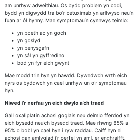
am unrhyw adweithiau. Os bydd problem yn codi,
bydd yn digwydd tra bo’r cetuximab yn arllwyso neu’n
fuan ar ôl hynny. Mae symptomau’n cynnwys teimlo:
yn boeth ac yn goch
yn goslyd
yn benysgafn
yn sâl yn gyffredinol
bod yn fyr eich gwynt
Mae modd trin hyn yn hawdd. Dywedwch wrth eich
nyrs os byddwch yn cael unrhyw un o’r symptomau
hyn.
Niwed i’r nerfau yn eich dwylo a’ch traed
Gall oxaliplatin achosi goglais neu deimlo fferdod yn
eich bysedd neu’ch bysedd traed. Mae rhwng 85% a
95% o bobl yn cael hyn i ryw raddau. Caiff hyn ei
achosi gan amlygiad i’r oerfel yn aml, er enghraifft,