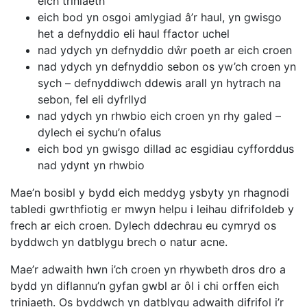
eich triniaeth
eich bod yn osgoi amlygiad â’r haul, yn gwisgo
het a defnyddio eli haul ffactor uchel
nad ydych yn defnyddio dŵr poeth ar eich croen
nad ydych yn defnyddio sebon os yw’ch croen yn
sych – defnyddiwch ddewis arall yn hytrach na
sebon, fel eli dyfrllyd
nad ydych yn rhwbio eich croen yn rhy galed –
dylech ei sychu’n ofalus
eich bod yn gwisgo dillad ac esgidiau cyfforddus
nad ydynt yn rhwbio
Mae’n bosibl y bydd eich meddyg ysbyty yn rhagnodi
tabledi gwrthfiotig er mwyn helpu i leihau difrifoldeb y
frech ar eich croen. Dylech ddechrau eu cymryd os
byddwch yn datblygu brech o natur acne.
Mae’r adwaith hwn i’ch croen yn rhywbeth dros dro a
bydd yn diflannu’n gyfan gwbl ar ôl i chi orffen eich
triniaeth. Os byddwch yn datblygu adwaith difrifol i’r