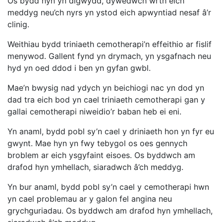
Os bydd hyn yn digwydd, dywedwch wrth eich
meddyg neu’ch nyrs yn ystod eich apwyntiad nesaf â’r
clinig.
Weithiau bydd triniaeth cemotherapi’n effeithio ar fislif
menywod. Gallent fynd yn drymach, yn ysgafnach neu
hyd yn oed ddod i ben yn gyfan gwbl.
Mae’n bwysig nad ydych yn beichiogi nac yn dod yn
dad tra eich bod yn cael triniaeth cemotherapi gan y
gallai cemotherapi niweidio’r baban heb ei eni.
Yn anaml, bydd pobl sy’n cael y driniaeth hon yn fyr eu
gwynt. Mae hyn yn fwy tebygol os oes gennych
broblem ar eich ysgyfaint eisoes. Os byddwch am
drafod hyn ymhellach, siaradwch â’ch meddyg.
Yn bur anaml, bydd pobl sy’n cael y cemotherapi hwn
yn cael problemau ar y galon fel angina neu
grychguriadau. Os byddwch am drafod hyn ymhellach,