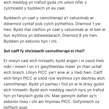
eich meddyg yn trafod gyda chi union nifer y
cylchoedd y byddwch yn eu cael.
Byddwch yn cael y cemotherapi a’r cetuximab ar
ddiwrnod cyntaf pob cylch pythefnos. Diwrnod 1 yw
hwn. Bydd rhai cleifion yn cael y cetuximab ar ei ben ei
hun wythnos yn ddiweddarach. Diwrnod 8 yw hwn.
Byddwn yn esbonio hyn i chi.
Sut caiff fy nhriniaeth cemotherapi ei rhoi?
Er mwyn cael eich triniaeth, bydd angen i ni osod tiwb
mân i mewn i un o’r gwythiennau mawr yn rhan uchaf
eich braich. Llinyn PICC yw’r enw ar y tiwb hwn. Caiff
eich llinyn PICC ei osod ryw wythnos cyn dechrau eich
cemotherapi. Bydd yn parhau i fod yn ei le drwy gydol
eich triniaeth. Bydd eich meddyg neu’ch nyrs yn trafod
hyn yn fanylach gyda chi. Mae gennym daflen sy’n
esbonio mwy i chi am linynnau PICC. Gofynnwch os
hoffech gopi