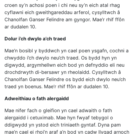
croen sy’n achosi poen i chi neu sy’n eich atal rhag
cyflawni eich gweithgareddau arferol, cysylltwch â
Chanolfan Ganser Felindre am gyngor. Mae’r rhif ffôn
ar dudalen 10.
Dolur i’ch dwylo a’ch traed
Mae’n bosibl y byddwch yn cael poen ysgafn, cochni a
chwyddo i’ch dwylo neu’ch traed. Os bydd hyn yn
digwydd, argymhellwn eich bod yn defnyddio eli neu
drochdrwyth di-bersawr yn rheolaidd. Cysylltwch â
Chanolfan Ganser Felindre os bydd eich dwylo neu’ch
traed yn boenus. Mae’r rhif ffôn ar dudalen 10.
Adweithiau o fath alergaidd
Mae nifer fach o gleifion yn cael adwaith o fath
alergaidd i cetuximab. Mae hyn fwyaf tebygol o
ddigwydd yn ystod eich triniaeth gyntaf. Dyna pam
mae’n cael ei rhoi’n araf a’n bod yn cadw llygad arnoch