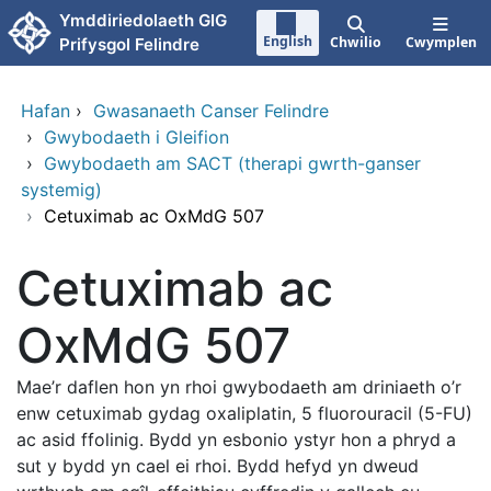
Neidio i'r prif gynnwy
Ymddiriedolaeth GIG
English
Chwilio
Cwymplen
Prifysgol Felindre
Hafan
›
Gwasanaeth Canser Felindre
›
Gwybodaeth i Gleifion
›
Gwybodaeth am SACT (therapi gwrth-ganser
systemig)
›
Cetuximab ac OxMdG 507
Cetuximab ac
OxMdG 507
Mae’r daflen hon yn rhoi gwybodaeth am driniaeth o’r
enw cetuximab gydag oxaliplatin, 5 fluorouracil (5-FU)
ac asid ffolinig. Bydd yn esbonio ystyr hon a phryd a
sut y bydd yn cael ei rhoi. Bydd hefyd yn dweud