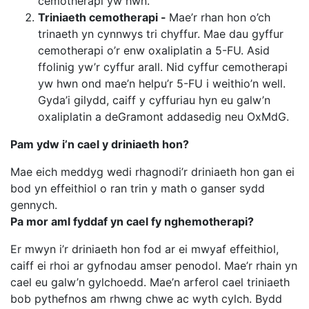
cemotherapi yw hwn.
Triniaeth cemotherapi -
Mae’r rhan hon o’ch
trinaeth yn cynnwys tri chyffur. Mae dau gyffur
cemotherapi o’r enw oxaliplatin a 5-FU. Asid
ffolinig yw’r cyffur arall. Nid cyffur cemotherapi
yw hwn ond mae’n helpu’r 5-FU i weithio’n well.
Gyda’i gilydd, caiff y cyffuriau hyn eu galw’n
oxaliplatin a deGramont addasedig neu OxMdG.
Pam ydw i’n cael y driniaeth hon?
Mae eich meddyg wedi rhagnodi’r driniaeth hon gan ei
bod yn effeithiol o ran trin y math o ganser sydd
gennych.
Pa mor aml fyddaf yn cael fy nghemotherapi?
Er mwyn i’r driniaeth hon fod ar ei mwyaf effeithiol,
caiff ei rhoi ar gyfnodau amser penodol. Mae’r rhain yn
cael eu galw’n gylchoedd. Mae’n arferol cael triniaeth
bob pythefnos am rhwng chwe ac wyth cylch. Bydd