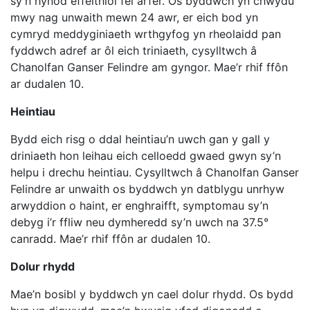
sy’n hynod effeithiol fel arfer. Os byddwch yn chwydu
mwy nag unwaith mewn 24 awr, er eich bod yn
cymryd meddyginiaeth wrthgyfog yn rheolaidd pan
fyddwch adref ar ôl eich triniaeth, cysylltwch â
Chanolfan Ganser Felindre am gyngor. Mae’r rhif ffôn
ar dudalen 10.
Heintiau
Bydd eich risg o ddal heintiau’n uwch gan y gall y
driniaeth hon leihau eich celloedd gwaed gwyn sy’n
helpu i drechu heintiau. Cysylltwch â Chanolfan Ganser
Felindre ar unwaith os byddwch yn datblygu unrhyw
arwyddion o haint, er enghraifft, symptomau sy’n
debyg i’r ffliw neu dymheredd sy’n uwch na 37.5°
canradd. Mae’r rhif ffôn ar dudalen 10.
Dolur rhydd
Mae’n bosibl y byddwch yn cael dolur rhydd. Os bydd