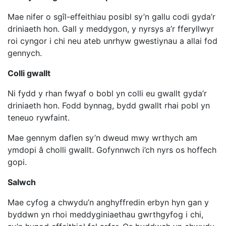
Mae nifer o sgîl-effeithiau posibl sy’n gallu codi gyda’r
driniaeth hon. Gall y meddygon, y nyrsys a’r fferyllwyr
roi cyngor i chi neu ateb unrhyw gwestiynau a allai fod
gennych.
Colli gwallt
Ni fydd y rhan fwyaf o bobl yn colli eu gwallt gyda’r
driniaeth hon. Fodd bynnag, bydd gwallt rhai pobl yn
teneuo rywfaint.
Mae gennym daflen sy’n dweud mwy wrthych am
ymdopi â cholli gwallt. Gofynnwch i’ch nyrs os hoffech
gopi.
Salwch
Mae cyfog a chwydu’n anghyffredin erbyn hyn gan y
byddwn yn rhoi meddyginiaethau gwrthgyfog i chi,