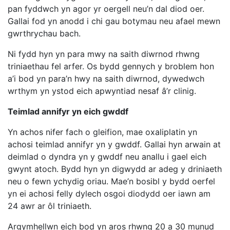
pan fyddwch yn agor yr oergell neu’n dal diod oer.
Gallai fod yn anodd i chi gau botymau neu afael mewn
gwrthrychau bach.
Ni fydd hyn yn para mwy na saith diwrnod rhwng
triniaethau fel arfer. Os bydd gennych y broblem hon
a’i bod yn para’n hwy na saith diwrnod, dywedwch
wrthym yn ystod eich apwyntiad nesaf â’r clinig.
Teimlad annifyr yn eich gwddf
Yn achos nifer fach o gleifion, mae oxaliplatin yn
achosi teimlad annifyr yn y gwddf. Gallai hyn arwain at
deimlad o dyndra yn y gwddf neu anallu i gael eich
gwynt atoch. Bydd hyn yn digwydd ar adeg y driniaeth
neu o fewn ychydig oriau. Mae’n bosibl y bydd oerfel
yn ei achosi felly dylech osgoi diodydd oer iawn am
24 awr ar ôl triniaeth.
Argymhellwn eich bod yn aros rhwng 20 a 30 munud