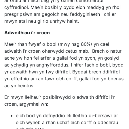
ar ofalu am eich ceg yn y daflen cemotherapi
cyffredinol. Mae’n bosibl y bydd eich meddyg yn rhoi
presgripsiwn am gegolch neu feddyginiaeth i chi er
mwyn atal neu glirio unrhyw haint.
Adweithiau i’r croen
Mae’r rhan fwyaf o bobl (mwy nag 80%) yn cael
adwaith i’r croen oherwydd cetuximab. Brech o natur
acne yw hon fel arfer a gallai fod yn sych, yn goslyd
ac ychydig yn anghyfforddus. I nifer fach o bobl, bydd
yr adwaith hwn yn fwy difrifol. Byddai brech ddifrifol
yn effeithio ar ran fawr o’ch corff, gallai fod yn boenus
ac yn heintus.
Er mwyn lleihau’r posibilrwydd o adwaith difrifol i’r
croen, argymhellwn:
eich bod yn defnyddio eli lleithio di-bersawr ar
eich wyneb a rhan uchaf eich corff o ddechrau