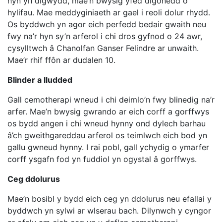
hyn yn digwydd, mae’n bwysig yfed digonedd o
hylifau. Mae meddyginiaeth ar gael i reoli dolur rhydd.
Os byddwch yn agor eich perfedd bedair gwaith neu
fwy na’r hyn sy’n arferol i chi dros gyfnod o 24 awr,
cysylltwch â Chanolfan Ganser Felindre ar unwaith.
Mae’r rhif ffôn ar dudalen 10.
Blinder a lludded
Gall cemotherapi wneud i chi deimlo’n fwy blinedig na’r
arfer. Mae’n bwysig gwrando ar eich corff a gorffwys
os bydd angen i chi wneud hynny ond dylech barhau
â’ch gweithgareddau arferol os teimlwch eich bod yn
gallu gwneud hynny. I rai pobl, gall ychydig o ymarfer
corff ysgafn fod yn fuddiol yn ogystal â gorffwys.
Ceg ddolurus
Mae’n bosibl y bydd eich ceg yn ddolurus neu efallai y
byddwch yn sylwi ar wlserau bach. Dilynwch y cyngor