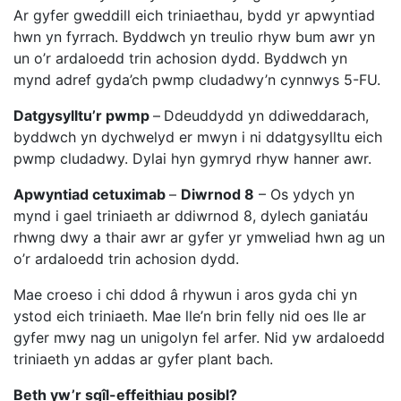
Ar gyfer gweddill eich triniaethau, bydd yr apwyntiad
hwn yn fyrrach. Byddwch yn treulio rhyw bum awr yn
un o’r ardaloedd trin achosion dydd. Byddwch yn
mynd adref gyda’ch pwmp cludadwy’n cynnwys 5-FU.
Datgysylltu’r pwmp
–
Ddeuddydd yn ddiweddarach,
byddwch yn dychwelyd er mwyn i ni ddatgysylltu eich
pwmp cludadwy. Dylai hyn gymryd rhyw hanner awr.
Apwyntiad cetuximab
–
Diwrnod 8
– Os ydych yn
mynd i gael triniaeth ar ddiwrnod 8, dylech ganiatáu
rhwng dwy a thair awr ar gyfer yr ymweliad hwn ag un
o’r ardaloedd trin achosion dydd.
Mae croeso i chi ddod â rhywun i aros gyda chi yn
ystod eich triniaeth. Mae lle’n brin felly nid oes lle ar
gyfer mwy nag un unigolyn fel arfer. Nid yw ardaloedd
triniaeth yn addas ar gyfer plant bach.
Beth yw’r sgîl-effeithiau posibl?