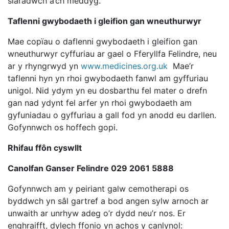
siaradwch â’ch meddyg.
Taflenni gwybodaeth i gleifion gan wneuthurwyr
Mae copïau o daflenni gwybodaeth i gleifion gan
wneuthurwyr cyffuriau ar gael o Fferyllfa Felindre, neu
ar y rhyngrwyd yn
www.medicines.org.uk
Mae’r
taflenni hyn yn rhoi gwybodaeth fanwl am gyffuriau
unigol. Nid ydym yn eu dosbarthu fel mater o drefn
gan nad ydynt fel arfer yn rhoi gwybodaeth am
gyfuniadau o gyffuriau a gall fod yn anodd eu darllen.
Gofynnwch os hoffech gopi.
Rhifau ffôn cyswllt
Canolfan Ganser Felindre 029 2061 5888
Gofynnwch am y peiriant galw cemotherapi os
byddwch yn sâl gartref a bod angen sylw arnoch ar
unwaith ar unrhyw adeg o’r dydd neu’r nos. Er
enghraifft, dylech ffonio yn achos y canlynol: