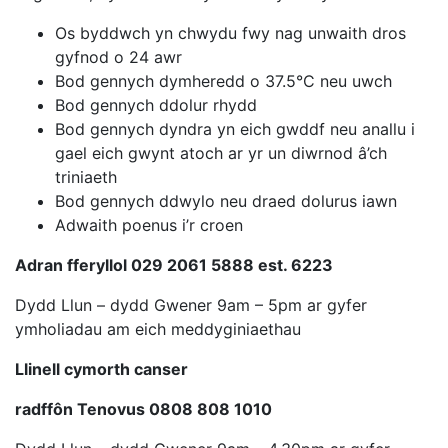
Os byddwch yn chwydu fwy nag unwaith dros
gyfnod o 24 awr
Bod gennych dymheredd o 37.5°C neu uwch
Bod gennych ddolur rhydd
Bod gennych dyndra yn eich gwddf neu anallu i
gael eich gwynt atoch ar yr un diwrnod â’ch
triniaeth
Bod gennych ddwylo neu draed dolurus iawn
Adwaith poenus i’r croen
Adran fferyllol 029 2061 5888 est. 6223
Dydd Llun – dydd Gwener 9am – 5pm ar gyfer
ymholiadau am eich meddyginiaethau
Llinell cymorth canser
radffôn Tenovus 0808 808 1010