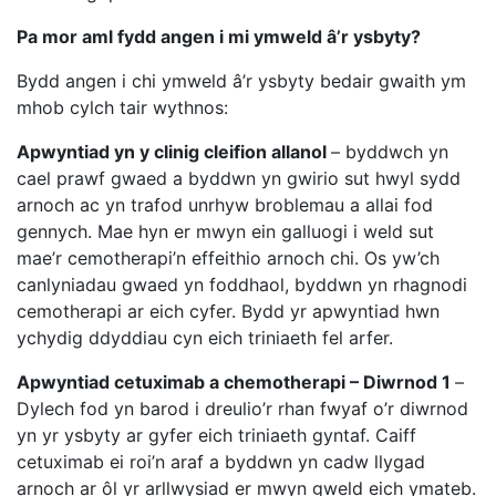
Pa mor aml fydd angen i mi ymweld â’r ysbyty?
Bydd angen i chi ymweld â’r ysbyty bedair gwaith ym
mhob cylch tair wythnos:
Apwyntiad yn y clinig cleifion allanol
– byddwch yn
cael prawf gwaed a byddwn yn gwirio sut hwyl sydd
arnoch ac yn trafod unrhyw broblemau a allai fod
gennych. Mae hyn er mwyn ein galluogi i weld sut
mae’r cemotherapi’n effeithio arnoch chi. Os yw’ch
canlyniadau gwaed yn foddhaol, byddwn yn rhagnodi
cemotherapi ar eich cyfer. Bydd yr apwyntiad hwn
ychydig ddyddiau cyn eich triniaeth fel arfer.
Apwyntiad cetuximab a chemotherapi – Diwrnod 1
–
Dylech fod yn barod i dreulio’r rhan fwyaf o’r diwrnod
yn yr ysbyty ar gyfer eich triniaeth gyntaf. Caiff
cetuximab ei roi’n araf a byddwn yn cadw llygad
arnoch ar ôl yr arllwysiad er mwyn gweld eich ymateb.