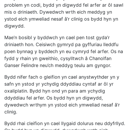
problem yn codi, bydd yn digwydd fel arfer ar ôl sawl
mis o driniaeth. Dywedwch wrth eich meddyg yn
ystod eich ymweliad nesaf â’r clinig os bydd hyn yn
digwydd.
Mae’n bosibl y byddwch yn cael pen tost gyda’r
driniaeth hon. Ceisiwch gymryd pa gyffuriau lleddfu
poen bynnag y byddech yn eu cymryd fel arfer. Os na
fydd y rhain yn gweithio, cysylltwch â Chanolfan
Ganser Felindre neu’ch meddyg teulu am gyngor.
Bydd nifer fach o gleifion yn cael anystwythder yn y
safn yn ystod yr ychydig ddyddiau cyntaf ar ôl yr
oxaliplatin. Bydd hyn ond yn para am ychydig
ddyddiau fel arfer. Os bydd hyn yn digwydd,
dywedwch wrthym yn ystod eich ymweliad nesaf â’r
clinig.
Bydd rhai cleifion yn cael llygaid dolurus neu ddyfrllyd.