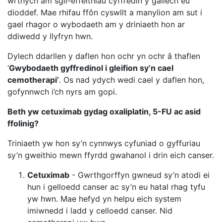
wrthych am sgîl-effeithiau cyffredin y gallech eu
dioddef. Mae rhifau ffôn cyswllt a manylion am sut i
gael rhagor o wybodaeth am y driniaeth hon ar
ddiwedd y llyfryn hwn.
Dylech ddarllen y daflen hon ochr yn ochr â thaflen
‘
Gwybodaeth gyffredinol i gleifion sy’n cael
cemotherapi’
. Os nad ydych wedi cael y daflen hon,
gofynnwch i’ch nyrs am gopi.
Beth yw cetuximab gydag oxaliplatin, 5-FU ac asid
ffolinig?
Triniaeth yw hon sy’n cynnwys cyfuniad o gyffuriau
sy’n gweithio mewn ffyrdd gwahanol i drin eich canser.
Cetuximab
- Gwrthgorffyn gwneud sy’n atodi ei
hun i gelloedd canser ac sy’n eu hatal rhag tyfu
yw hwn. Mae hefyd yn helpu eich system
imiwnedd i ladd y celloedd canser. Nid