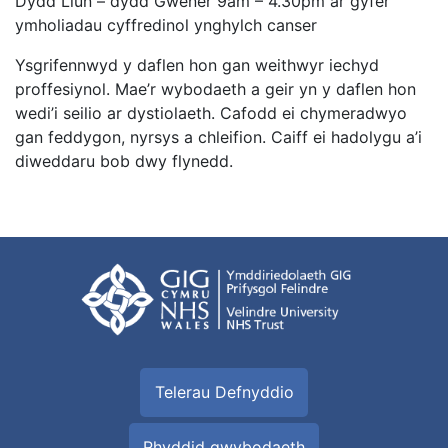
Dydd Llun – dydd Gwener 9am – 4.30pm ar gyfer
ymholiadau cyffredinol ynghylch canser
Ysgrifennwyd y daflen hon gan weithwyr iechyd
proffesiynol. Mae’r wybodaeth a geir yn y daflen hon
wedi’i seilio ar dystiolaeth. Cafodd ei chymeradwyo
gan feddygon, nyrsys a chleifion. Caiff ei hadolygu a’i
diweddaru bob dwy flynedd.
Telerau Defnyddio
Rhyddid gwybodaeth