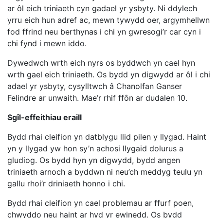
ar ôl eich triniaeth cyn gadael yr ysbyty. Ni ddylech
yrru eich hun adref ac, mewn tywydd oer, argymhellwn
fod ffrind neu berthynas i chi yn gwresogi’r car cyn i
chi fynd i mewn iddo.
Dywedwch wrth eich nyrs os byddwch yn cael hyn
wrth gael eich triniaeth. Os bydd yn digwydd ar ôl i chi
adael yr ysbyty, cysylltwch â Chanolfan Ganser
Felindre ar unwaith. Mae’r rhif ffôn ar dudalen 10.
Sgîl-effeithiau eraill
Bydd rhai cleifion yn datblygu llid pilen y llygad. Haint
yn y llygad yw hon sy’n achosi llygaid dolurus a
gludiog. Os bydd hyn yn digwydd, bydd angen
triniaeth arnoch a byddwn ni neu’ch meddyg teulu yn
gallu rhoi’r driniaeth honno i chi.
Bydd rhai cleifion yn cael problemau ar ffurf poen,
chwyddo neu haint ar hyd yr ewinedd. Os bydd