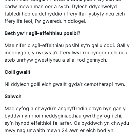
cadw mewn man oer a sych. Dylech ddychwelyd
tabledi heb eu defnyddio i fferyllfa’r ysbyty neu eich
fferyllfa leol, i’w gwaredu’n ddiogel.
Beth yw’r sgîl-effeithiau posibl?
Mae nifer o sgîl-effeithiau posibl sy’n gallu codi. Gall y
meddygon, y nyrsys a’r fferyllwyr roi cyngor i chi neu
ateb unrhyw gwestiynau a allai fod gennych.
Colli gwallt
Ni ddylech golli eich gwallt gyda’r cemotherapi hwn.
Salwch
Mae cyfog a chwydu’n anghyffredin erbyn hyn gan y
byddwn yn rhoi meddyginiaethau gwrthgyfog i chi,
sy’n hynod effeithiol fel arfer. Os byddwch yn chwydu
mwy nag unwaith mewn 24 awr, er eich bod yn