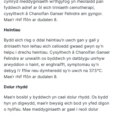
cymryd meddyginiaeth wrthgyfog yn rheolaidd pan
fyddwch adref ar ôl eich triniaeth cemotherapi,
cysylltwch â Chanolfan Ganser Felindre am gyngor.
Mae’r rhif ffôn ar dudalen 8.
Heintiau
Bydd eich risg o ddal heintiau’n uwch gan y gall y
driniaeth hon leihau eich celloedd gwaed gwyn sy’n
helpu i drechu heintiau. Cysylltwch â Chanolfan Ganser
Felindre ar unwaith os byddwch yn datblygu unrhyw
arwyddion o haint, er enghraifft, symptomau sy’n
debyg i’r ffliw neu dymheredd sy’n uwch na 37.5°C.
Mae’r rhif ffôn ar dudalen 8.
Dolur rhydd
Mae’n bosibl y byddwch yn cael dolur rhydd. Os bydd
hyn yn digwydd, mae’n bwysig eich bod yn yfed digon
o hylifau. Mae meddyginiaeth ar gael i reoli dolur