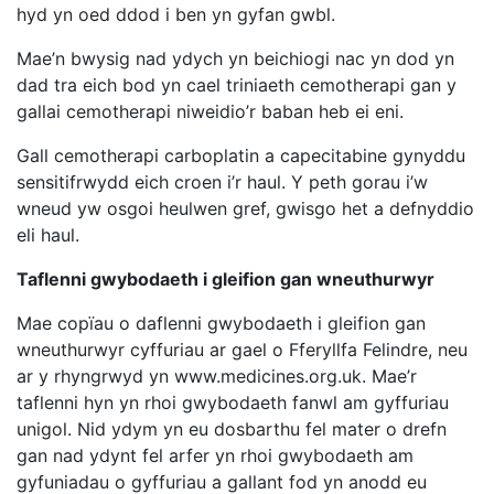
hyd yn oed ddod i ben yn gyfan gwbl.
Mae’n bwysig nad ydych yn beichiogi nac yn dod yn
dad tra eich bod yn cael triniaeth cemotherapi gan y
gallai cemotherapi niweidio’r baban heb ei eni.
Gall cemotherapi carboplatin a capecitabine gynyddu
sensitifrwydd eich croen i’r haul. Y peth gorau i’w
wneud yw osgoi heulwen gref, gwisgo het a defnyddio
eli haul.
Taflenni gwybodaeth i gleifion gan wneuthurwyr
Mae copïau o daflenni gwybodaeth i gleifion gan
wneuthurwyr cyffuriau ar gael o Fferyllfa Felindre, neu
ar y rhyngrwyd yn www.medicines.org.uk. Mae’r
taflenni hyn yn rhoi gwybodaeth fanwl am gyffuriau
unigol. Nid ydym yn eu dosbarthu fel mater o drefn
gan nad ydynt fel arfer yn rhoi gwybodaeth am
gyfuniadau o gyffuriau a gallant fod yn anodd eu