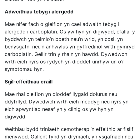
Adweithiau tebyg i alergedd
Mae nifer fach o gleifion yn cael adwaith tebyg i
alergedd i carboplatin. Os yw hyn yn digwydd, efallai y
byddwch yn teimlo’n boeth neu’n wrid, yn cosi, yn
benysgafn, neu’n anhwylus yn gyffredinol wrth gymryd
carboplatin. Gellir trin y rhain yn hawdd. Dywedwch
wrth eich nyrs os rydych yn dioddef unrhyw un o’r
symptomau hyn.
Sgîl-effeithiau eraill
Mae rhai cleifion yn dioddef llygaid dolurus neu
ddyfrllyd. Dywedwch wrth eich meddyg neu nyrs yn
eich apwyntiad nesaf yn y clinig os yw hyn yn
digwydd.
Weithiau bydd triniaeth cemotherapi’n effeithio ar fislif
menywod. Gallent fynd yn drymach, yn ysgafnach neu