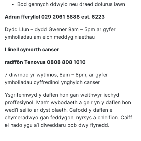
Bod gennych ddwylo neu draed dolurus iawn
Adran fferyllol 029 2061 5888 est. 6223
Dydd Llun – dydd Gwener 9am – 5pm ar gyfer
ymholiadau am eich meddyginiaethau
Llinell cymorth canser
radffôn Tenovus 0808 808 1010
7 diwrnod yr wythnos, 8am – 8pm, ar gyfer
ymholiadau cyffredinol ynghylch canser
Ysgrifennwyd y daflen hon gan weithwyr iechyd
proffesiynol. Mae’r wybodaeth a geir yn y daflen hon
wedi’i seilio ar dystiolaeth. Cafodd y daflen ei
chymeradwyo gan feddygon, nyrsys a chleifion. Caiff
ei hadolygu a’i diweddaru bob dwy flynedd.