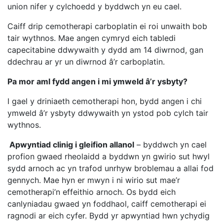
union nifer y cylchoedd y byddwch yn eu cael.
Caiff drip cemotherapi carboplatin ei roi unwaith bob
tair wythnos. Mae angen cymryd eich tabledi
capecitabine ddwywaith y dydd am 14 diwrnod, gan
ddechrau ar yr un diwrnod â’r carboplatin.
Pa mor aml fydd angen i mi ymweld â’r ysbyty?
I gael y driniaeth cemotherapi hon, bydd angen i chi
ymweld â’r ysbyty ddwywaith yn ystod pob cylch tair
wythnos.
Apwyntiad clinig i gleifion allanol
– byddwch yn cael
profion gwaed rheolaidd a byddwn yn gwirio sut hwyl
sydd arnoch ac yn trafod unrhyw broblemau a allai fod
gennych. Mae hyn er mwyn i ni wirio sut mae’r
cemotherapi’n effeithio arnoch. Os bydd eich
canlyniadau gwaed yn foddhaol, caiff cemotherapi ei
ragnodi ar eich cyfer. Bydd yr apwyntiad hwn ychydig