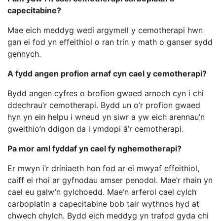
capecitabine?
Mae eich meddyg wedi argymell y cemotherapi hwn
gan ei fod yn effeithiol o ran trin y math o ganser sydd
gennych.
A fydd angen profion arnaf cyn cael y cemotherapi?
Bydd angen cyfres o brofion gwaed arnoch cyn i chi
ddechrau’r cemotherapi. Bydd un o’r profion gwaed
hyn yn ein helpu i wneud yn siwr a yw eich arennau’n
gweithio’n ddigon da i ymdopi â’r cemotherapi.
Pa mor aml fyddaf yn cael fy nghemotherapi?
Er mwyn i’r driniaeth hon fod ar ei mwyaf effeithiol,
caiff ei rhoi ar gyfnodau amser penodol. Mae’r rhain yn
cael eu galw’n gylchoedd. Mae’n arferol cael cylch
carboplatin a capecitabine bob tair wythnos hyd at
chwech chylch. Bydd eich meddyg yn trafod gyda chi