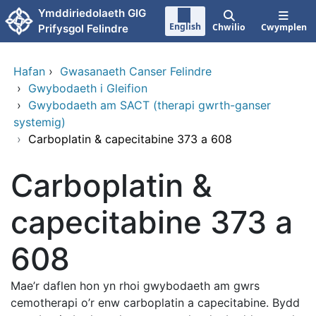
Neidio i'r prif gynnwy
Ymddiriedolaeth GIG
English
Chwilio
Cwymplen
Prifysgol Felindre
Hafan
›
Gwasanaeth Canser Felindre
›
Gwybodaeth i Gleifion
›
Gwybodaeth am SACT (therapi gwrth-ganser
systemig)
›
Carboplatin & capecitabine 373 a 608
Carboplatin &
capecitabine 373 a
608
Mae’r daflen hon yn rhoi gwybodaeth am gwrs
cemotherapi o’r enw carboplatin a capecitabine. Bydd