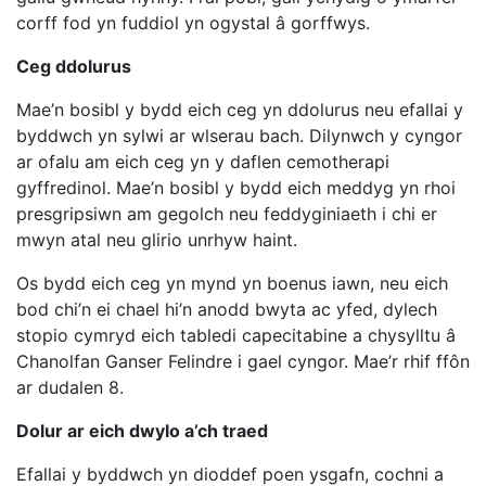
corff fod yn fuddiol yn ogystal â gorffwys.
Ceg ddolurus
Mae’n bosibl y bydd eich ceg yn ddolurus neu efallai y
byddwch yn sylwi ar wlserau bach. Dilynwch y cyngor
ar ofalu am eich ceg yn y daflen cemotherapi
gyffredinol. Mae’n bosibl y bydd eich meddyg yn rhoi
presgripsiwn am gegolch neu feddyginiaeth i chi er
mwyn atal neu glirio unrhyw haint.
Os bydd eich ceg yn mynd yn boenus iawn, neu eich
bod chi’n ei chael hi’n anodd bwyta ac yfed, dylech
stopio cymryd eich tabledi capecitabine a chysylltu â
Chanolfan Ganser Felindre i gael cyngor. Mae’r rhif ffôn
ar dudalen 8.
Dolur ar eich dwylo a’ch traed
Efallai y byddwch yn dioddef poen ysgafn, cochni a