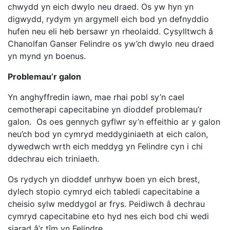
chwydd yn eich dwylo neu draed. Os yw hyn yn
digwydd, rydym yn argymell eich bod yn defnyddio
hufen neu eli heb bersawr yn rheolaidd. Cysylltwch â
Chanolfan Ganser Felindre os yw’ch dwylo neu draed
yn mynd yn boenus.
Problemau’r galon
Yn anghyffredin iawn, mae rhai pobl sy’n cael
cemotherapi capecitabine yn dioddef problemau’r
galon. Os oes gennych gyflwr sy’n effeithio ar y galon
neu’ch bod yn cymryd meddyginiaeth at eich calon,
dywedwch wrth eich meddyg yn Felindre cyn i chi
ddechrau eich triniaeth.
Os rydych yn dioddef unrhyw boen yn eich brest,
dylech stopio cymryd eich tabledi capecitabine a
cheisio sylw meddygol ar frys. Peidiwch â dechrau
cymryd capecitabine eto hyd nes eich bod chi wedi
siarad â’r tîm yn Felindre.