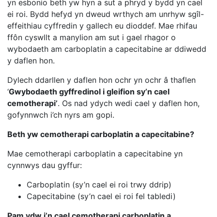
yn esbonio beth yw hyn a sut a phryd y bydd yn cael
ei roi. Bydd hefyd yn dweud wrthych am unrhyw sgîl-
effeithiau cyffredin y gallech eu dioddef. Mae rhifau
ffôn cyswllt a manylion am sut i gael rhagor o
wybodaeth am carboplatin a capecitabine ar ddiwedd
y daflen hon.
Dylech ddarllen y daflen hon ochr yn ochr â thaflen
‘
Gwybodaeth gyffredinol i gleifion sy’n cael
cemotherapi’
. Os nad ydych wedi cael y daflen hon,
gofynnwch i’ch nyrs am gopi.
Beth yw cemotherapi carboplatin a capecitabine?
Mae cemotherapi carboplatin a capecitabine yn
cynnwys dau gyffur:
Carboplatin (sy’n cael ei roi trwy ddrip)
Capecitabine (sy’n cael ei roi fel tabledi)
Pam ydw i’n cael cemotherapi carboplatin a