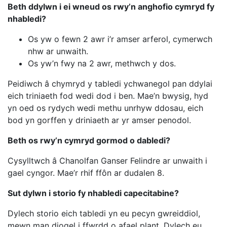
Beth ddylwn i ei wneud os rwy’n anghofio cymryd fy
nhabledi?
Os yw o fewn 2 awr i’r amser arferol, cymerwch
nhw ar unwaith.
Os yw’n fwy na 2 awr, methwch y dos.
Peidiwch â chymryd y tabledi ychwanegol pan ddylai
eich triniaeth fod wedi dod i ben. Mae’n bwysig, hyd
yn oed os rydych wedi methu unrhyw ddosau, eich
bod yn gorffen y driniaeth ar yr amser penodol.
Beth os rwy’n cymryd gormod o dabledi?
Cysylltwch â Chanolfan Ganser Felindre ar unwaith i
gael cyngor. Mae’r rhif ffôn ar dudalen 8.
Sut dylwn i storio fy nhabledi capecitabine?
Dylech storio eich tabledi yn eu pecyn gwreiddiol,
mewn man diogel i ffwrdd o afael plant. Dylech eu