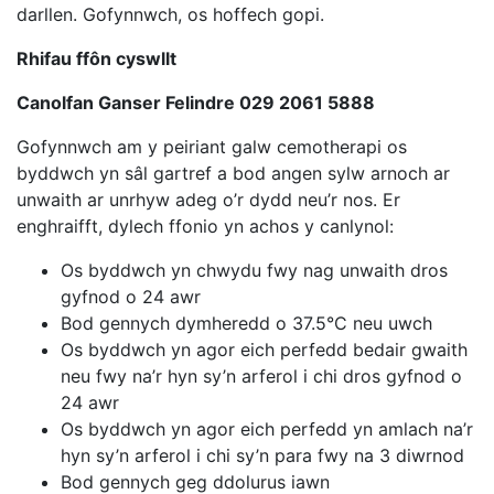
darllen. Gofynnwch, os hoffech gopi.
Rhifau ffôn cyswllt
Canolfan Ganser Felindre 029 2061 5888
Gofynnwch am y peiriant galw cemotherapi os
byddwch yn sâl gartref a bod angen sylw arnoch ar
unwaith ar unrhyw adeg o’r dydd neu’r nos. Er
enghraifft, dylech ffonio yn achos y canlynol:
Os byddwch yn chwydu fwy nag unwaith dros
gyfnod o 24 awr
Bod gennych dymheredd o 37.5°C neu uwch
Os byddwch yn agor eich perfedd bedair gwaith
neu fwy na’r hyn sy’n arferol i chi dros gyfnod o
24 awr
Os byddwch yn agor eich perfedd yn amlach na’r
hyn sy’n arferol i chi sy’n para fwy na 3 diwrnod
Bod gennych geg ddolurus iawn