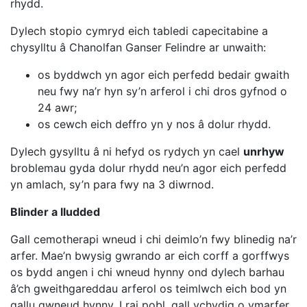
rhydd.
Dylech stopio cymryd eich tabledi capecitabine a
chysylltu â Chanolfan Ganser Felindre ar unwaith:
os byddwch yn agor eich perfedd bedair gwaith
neu fwy na’r hyn sy’n arferol i chi dros gyfnod o
24 awr;
os cewch eich deffro yn y nos â dolur rhydd.
Dylech gysylltu â ni hefyd os rydych yn cael
unrhyw
broblemau gyda dolur rhydd neu’n agor eich perfedd
yn amlach, sy’n para fwy na 3 diwrnod.
Blinder a lludded
Gall cemotherapi wneud i chi deimlo’n fwy blinedig na’r
arfer. Mae’n bwysig gwrando ar eich corff a gorffwys
os bydd angen i chi wneud hynny ond dylech barhau
â’ch gweithgareddau arferol os teimlwch eich bod yn
gallu gwneud hynny. I rai pobl, gall ychydig o ymarfer