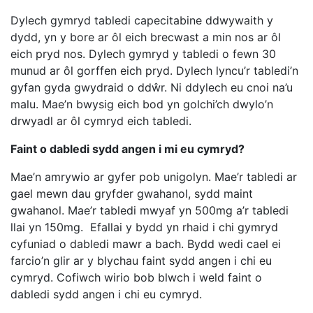
Dylech gymryd tabledi capecitabine ddwywaith y
dydd, yn y bore ar ôl eich brecwast a min nos ar ôl
eich pryd nos. Dylech gymryd y tabledi o fewn 30
munud ar ôl gorffen eich pryd. Dylech lyncu’r tabledi’n
gyfan gyda gwydraid o ddŵr. Ni ddylech eu cnoi na’u
malu. Mae’n bwysig eich bod yn golchi’ch dwylo’n
drwyadl ar ôl cymryd eich tabledi.
Faint o dabledi sydd angen i mi eu cymryd?
Mae’n amrywio ar gyfer pob unigolyn. Mae’r tabledi ar
gael mewn dau gryfder gwahanol, sydd maint
gwahanol. Mae’r tabledi mwyaf yn 500mg a’r tabledi
llai yn 150mg. Efallai y bydd yn rhaid i chi gymryd
cyfuniad o dabledi mawr a bach. Bydd wedi cael ei
farcio’n glir ar y blychau faint sydd angen i chi eu
cymryd. Cofiwch wirio bob blwch i weld faint o
dabledi sydd angen i chi eu cymryd.