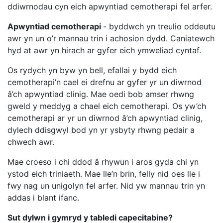
ddiwrnodau cyn eich apwyntiad cemotherapi fel arfer.
Apwyntiad cemotherapi
- byddwch yn treulio oddeutu
awr yn un o’r mannau trin i achosion dydd. Caniatewch
hyd at awr yn hirach ar gyfer eich ymweliad cyntaf.
Os rydych yn byw yn bell, efallai y bydd eich
cemotherapi’n cael ei drefnu ar gyfer yr un diwrnod
â’ch apwyntiad clinig. Mae oedi bob amser rhwng
gweld y meddyg a chael eich cemotherapi. Os yw’ch
cemotherapi ar yr un diwrnod â’ch apwyntiad clinig,
dylech ddisgwyl bod yn yr ysbyty rhwng pedair a
chwech awr.
Mae croeso i chi ddod â rhywun i aros gyda chi yn
ystod eich triniaeth. Mae lle’n brin, felly nid oes lle i
fwy nag un unigolyn fel arfer. Nid yw mannau trin yn
addas i blant ifanc.
Sut dylwn i gymryd y tabledi capecitabine?