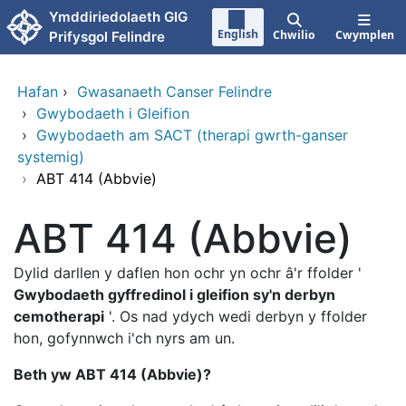
Neidio i'r prif gynnwy
Ymddiriedolaeth GIG
English
Chwilio
Cwymplen
Prifysgol Felindre
Hafan
›
Gwasanaeth Canser Felindre
›
Gwybodaeth i Gleifion
›
Gwybodaeth am SACT (therapi gwrth-ganser
systemig)
›
ABT 414 (Abbvie)
ABT 414 (Abbvie)
Dylid darllen y daflen hon ochr yn ochr â'r ffolder '
Gwybodaeth gyffredinol i gleifion sy'n derbyn
cemotherapi
'. Os nad ydych wedi derbyn y ffolder
hon, gofynnwch i'ch nyrs am un.
Beth yw ABT 414 (Abbvie)?