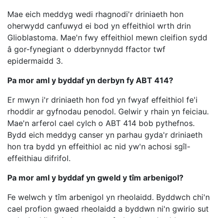
Mae eich meddyg wedi rhagnodi'r driniaeth hon
oherwydd canfuwyd ei bod yn effeithiol wrth drin
Glioblastoma. Mae'n fwy effeithiol mewn cleifion sydd
â gor-fynegiant o dderbynnydd ffactor twf
epidermaidd 3.
Pa mor aml y byddaf yn derbyn fy ABT 414?
Er mwyn i'r driniaeth hon fod yn fwyaf effeithiol fe'i
rhoddir ar gyfnodau penodol. Gelwir y rhain yn feiciau.
Mae'n arferol cael cylch o ABT 414 bob pythefnos.
Bydd eich meddyg canser yn parhau gyda'r driniaeth
hon tra bydd yn effeithiol ac nid yw'n achosi sgîl-
effeithiau difrifol.
Pa mor aml y byddaf yn gweld y tîm arbenigol?
Fe welwch y tîm arbenigol yn rheolaidd. Byddwch chi'n
cael profion gwaed rheolaidd a byddwn ni'n gwirio sut