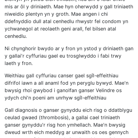
mis ar ôl y driniaeth. Mae hyn oherwydd y gall triniaeth
niweidio plentyn yn y groth. Mae angen i chi
ddefnyddio dull atal cenhedlu rhwystr fel condom yn
ychwanegol at reolaeth geni arall, fel bilsen atal
cenhedlu.
Ni chynghorir bwydo ar y fron yn ystod y driniaeth gan
y gallai'r cyffuriau gael eu trosglwyddo i fabi trwy
laeth y fron.
Weithiau gall cyffuriau canser gael sgîl-effeithiau
difrifol iawn a all anaml fod yn peryglu bywyd. Mae'n
bwysig rhoi gwybod i ganolfan ganser Velindre os
ydych chi'n poeni am unrhyw sgîl-effeithiau
Gall diagnosis o ganser gynyddu eich risg o ddatblygu
ceulad gwaed (thrombosis), a gallai cael triniaeth
ganser gynyddu'r risg hon ymhellach. Mae'n bwysig
dweud wrth eich meddyg ar unwaith os oes gennych