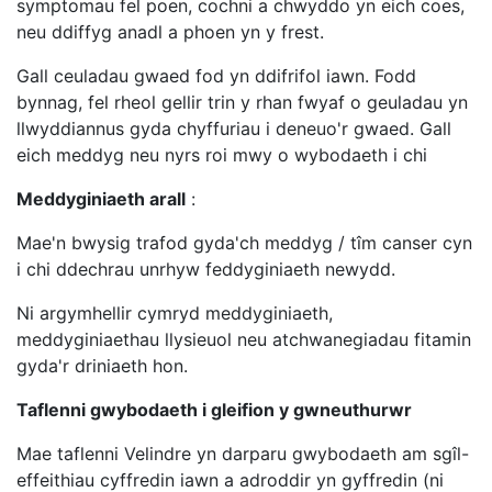
symptomau fel poen, cochni a chwyddo yn eich coes,
neu ddiffyg anadl a phoen yn y frest.
Gall ceuladau gwaed fod yn ddifrifol iawn. Fodd
bynnag, fel rheol gellir trin y rhan fwyaf o geuladau yn
llwyddiannus gyda chyffuriau i deneuo'r gwaed. Gall
eich meddyg neu nyrs roi mwy o wybodaeth i chi
Meddyginiaeth arall
:
Mae'n bwysig trafod gyda'ch meddyg / tîm canser cyn
i chi ddechrau unrhyw feddyginiaeth newydd.
Ni argymhellir cymryd meddyginiaeth,
meddyginiaethau llysieuol neu atchwanegiadau fitamin
gyda'r driniaeth hon.
Taflenni gwybodaeth i gleifion y gwneuthurwr
Mae taflenni Velindre yn darparu gwybodaeth am sgîl-
effeithiau cyffredin iawn a adroddir yn gyffredin (ni