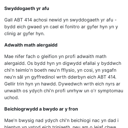
Swyddogaeth yr afu
Gall ABT 414 achosi newid yn swyddogaeth yr afu -
bydd eich gwaed yn cael ei fonitro ar gyfer hyn yn y
clinig ar gyfer hyn.
Adwaith math alergaidd
Mae nifer fach o gleifion yn profi adwaith math
alergaidd. Os bydd hyn yn digwydd efallai y byddwch
chi'n teimlo'n boeth neu'n fflysio, yn cosi, yn ysgafn
neu'n sâl yn gyffredinol wrth dderbyn eich ABT 414.
Gellir trin hyn yn hawdd. Dywedwch wrth eich nyrs ar
unwaith os ydych chi'n profi unrhyw un o'r symptomau
uchod.
Beichiogrwydd a bwydo ar y fron
Mae'n bwysig nad ydych chi'n beichiogi nac yn dad i
blentyn yn ystod eich triniaeth, neu am o leiaf chwe