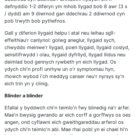
defnyddio 1-2 diferyn ym mhob llygad bob 8 awr (3 x
/ dydd) am 9 diwrnod gan ddechrau 2 ddiwrnod cyn
pob trwyth bob pythefnos.
Gall y diferion llygaid helpu i atal neu leihau sgîl-
effeithiau'r canlynol: golwg aneglur, llygaid sych,
chwyddo meinwe'r llygad, poen llygaid, llygaid coslyd,
sensitifrwydd i olau, llygaid dyfrllyd, llygad llidus neu
deimlad bod gennych rywbeth yn eich llygad. Os
ydych chi'n profi unrhyw un o'r symptomau hyn,
rhowch wybod i'ch meddyg canser neu'r nyrsys sy'n
eich trin yn y clinig.
Blinder a blinder
Efallai y byddwch chi'n teimlo'n fwy blinedig na'r arfer.
Mae'n bwysig gwrando ar eich corff a gorffwys os oes
angen, ond cyflawni eich gweithgareddau arferol os
ydych chi'n teimlo'n abl. Mae rhai pobl yn ei chael hi'n