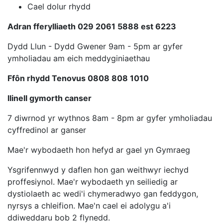
Cael dolur rhydd
Adran fferylliaeth 029 2061 5888 est 6223
Dydd Llun - Dydd Gwener 9am - 5pm ar gyfer
ymholiadau am eich meddyginiaethau
Ffôn rhydd Tenovus 0808 808 1010
llinell gymorth canser
7 diwrnod yr wythnos 8am - 8pm ar gyfer ymholiadau
cyffredinol ar ganser
Mae'r wybodaeth hon hefyd ar gael yn Gymraeg
Ysgrifennwyd y daflen hon gan weithwyr iechyd
proffesiynol. Mae'r wybodaeth yn seiliedig ar
dystiolaeth ac wedi'i chymeradwyo gan feddygon,
nyrsys a chleifion. Mae'n cael ei adolygu a'i
ddiweddaru bob 2 flynedd.