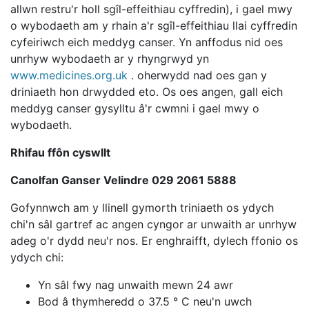
allwn restru'r holl sgîl-effeithiau cyffredin), i gael mwy
o wybodaeth am y rhain a'r sgîl-effeithiau llai cyffredin
cyfeiriwch eich meddyg canser. Yn anffodus nid oes
unrhyw wybodaeth ar y rhyngrwyd yn
www.medicines.org.uk
. oherwydd nad oes gan y
driniaeth hon drwydded eto. Os oes angen, gall eich
meddyg canser gysylltu â'r cwmni i gael mwy o
wybodaeth.
Rhifau ffôn cyswllt
Canolfan Ganser Velindre 029 2061 5888
Gofynnwch am y llinell gymorth triniaeth os ydych
chi'n sâl gartref ac angen cyngor ar unwaith ar unrhyw
adeg o'r dydd neu'r nos. Er enghraifft, dylech ffonio os
ydych chi:
Yn sâl fwy nag unwaith mewn 24 awr
Bod â thymheredd o 37.5 ° C neu'n uwch