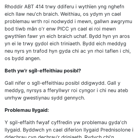
Rhoddir ABT 414 trwy ddiferu i wythïen yng nghefn
eich llaw neu'ch braich. Weithiau, os ydym yn cael
problemau wrth roi nodwydd i mewn, gallwn awgrymu
bod tiwb mân o'r enw PICC yn cael ei roi mewn
gwythïen fawr yn eich braich uchaf. Bydd hyn yn aros
yn ei le trwy gydol eich triniaeth. Bydd eich meddyg
neu nyrs yn trafod hyn gyda chi ac yn rhoi taflen i chi,
os bydd angen.
Beth yw'r sgîl-effeithiau posibl?
Gall nifer o sgîl-effeithiau posibl ddigwydd. Gall y
meddyg, nyrsys a fferyllwyr roi cyngor i chi neu ateb
unrhyw gwestiynau sydd gennych.
Problemau llygaid:
Y sgil-effaith fwyaf cyffredin yw problemau gyda'ch
llygaid. Byddwch yn cael diferion llygaid Prednisolone i
ddechrau cyn dechrau'r driniaeth. Rydych chi'n