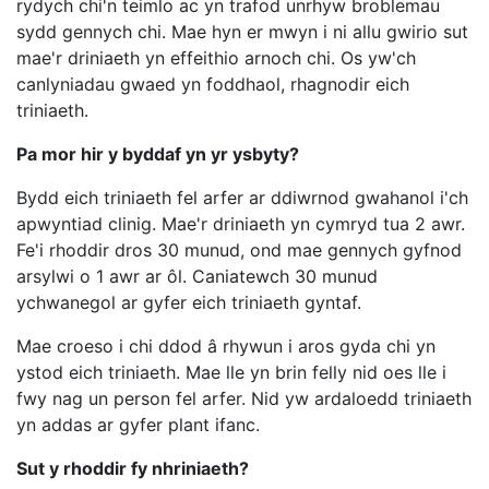
rydych chi'n teimlo ac yn trafod unrhyw broblemau
sydd gennych chi. Mae hyn er mwyn i ni allu gwirio sut
mae'r driniaeth yn effeithio arnoch chi. Os yw'ch
canlyniadau gwaed yn foddhaol, rhagnodir eich
triniaeth.
Pa mor hir y byddaf yn yr ysbyty?
Bydd eich triniaeth fel arfer ar ddiwrnod gwahanol i'ch
apwyntiad clinig. Mae'r driniaeth yn cymryd tua 2 awr.
Fe'i rhoddir dros 30 munud, ond mae gennych gyfnod
arsylwi o 1 awr ar ôl. Caniatewch 30 munud
ychwanegol ar gyfer eich triniaeth gyntaf.
Mae croeso i chi ddod â rhywun i aros gyda chi yn
ystod eich triniaeth. Mae lle yn brin felly nid oes lle i
fwy nag un person fel arfer. Nid yw ardaloedd triniaeth
yn addas ar gyfer plant ifanc.
Sut y rhoddir fy nhriniaeth?