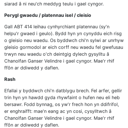
siarad â ni neu'ch meddyg teulu i gael cyngor.
Perygl gwaedu / platennau isel / cleisio
Gall ABT 414 leihau cynhyrchiant platennau (sy'n
helpu'r gwaed i geulo). Bydd hyn yn cynyddu eich risg
o gleisio neu waedu. Os byddwch chi'n sylwi ar unrhyw
gleisio gormodol ar eich corff neu waedu fel gwefusau
trwyn neu waedu o'ch deintgig dylech gysylltu â
Chanolfan Ganser Velindre i gael cyngor. Mae'r rhif
ffôn ar ddiwedd y daflen.
Rash
Efallai y byddwch chi'n datblygu brech. Fel arfer, gellir
trin hyn yn hawdd gyda rhywfaint o hufen neu eli heb
bersawr. Fodd bynnag, os yw'r frech hon yn ddifrifol,
er enghraifft: mae'n eang ac yn cosi, cysylltwch â
Chanolfan Ganser Velindre i gael cyngor. Mae'r rhif
ffôn ar ddiwedd y daflen.