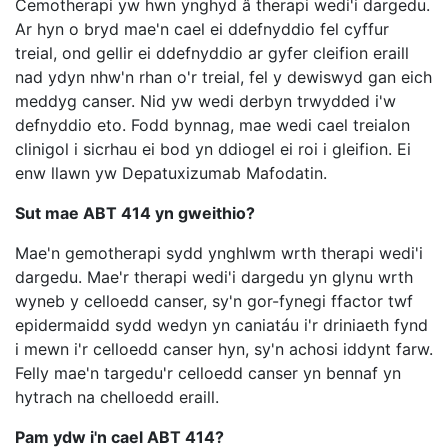
Cemotherapi yw hwn ynghyd â therapi wedi'i dargedu.
Ar hyn o bryd mae'n cael ei ddefnyddio fel cyffur
treial, ond gellir ei ddefnyddio ar gyfer cleifion eraill
nad ydyn nhw'n rhan o'r treial, fel y dewiswyd gan eich
meddyg canser. Nid yw wedi derbyn trwydded i'w
defnyddio eto. Fodd bynnag, mae wedi cael treialon
clinigol i sicrhau ei bod yn ddiogel ei roi i gleifion. Ei
enw llawn yw Depatuxizumab Mafodatin.
Sut mae ABT 414 yn gweithio?
Mae'n gemotherapi sydd ynghlwm wrth therapi wedi'i
dargedu. Mae'r therapi wedi'i dargedu yn glynu wrth
wyneb y celloedd canser, sy'n gor-fynegi ffactor twf
epidermaidd sydd wedyn yn caniatáu i'r driniaeth fynd
i mewn i'r celloedd canser hyn, sy'n achosi iddynt farw.
Felly mae'n targedu'r celloedd canser yn bennaf yn
hytrach na chelloedd eraill.
Pam ydw i'n cael ABT 414?