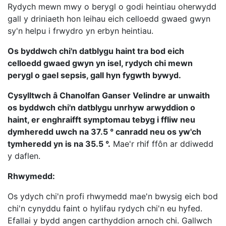
Rydych mewn mwy o berygl o godi heintiau oherwydd
gall y driniaeth hon leihau eich celloedd gwaed gwyn
sy'n helpu i frwydro yn erbyn heintiau.
Os byddwch chi'n datblygu haint tra bod eich
celloedd gwaed gwyn yn isel, rydych chi mewn
perygl o gael sepsis, gall hyn fygwth bywyd.
Cysylltwch â Chanolfan Ganser Velindre ar unwaith
os byddwch chi'n datblygu unrhyw arwyddion o
haint, er enghraifft symptomau tebyg i ffliw neu
dymheredd uwch na 37.5 ° canradd neu os yw'ch
tymheredd yn is na 35.5 °.
Mae'r rhif ffôn ar ddiwedd
y daflen.
Rhwymedd:
Os ydych chi'n profi rhwymedd mae'n bwysig eich bod
chi'n cynyddu faint o hylifau rydych chi'n eu hyfed.
Efallai y bydd angen carthyddion arnoch chi. Gallwch