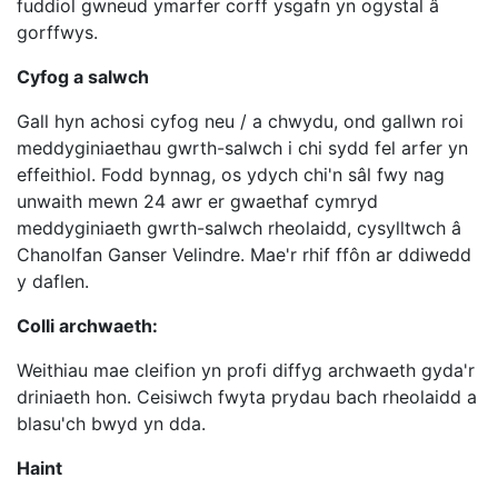
fuddiol gwneud ymarfer corff ysgafn yn ogystal â
gorffwys.
Cyfog a salwch
Gall hyn achosi cyfog neu / a chwydu, ond gallwn roi
meddyginiaethau gwrth-salwch i chi sydd fel arfer yn
effeithiol. Fodd bynnag, os ydych chi'n sâl fwy nag
unwaith mewn 24 awr er gwaethaf cymryd
meddyginiaeth gwrth-salwch rheolaidd, cysylltwch â
Chanolfan Ganser Velindre. Mae'r rhif ffôn ar ddiwedd
y daflen.
Colli archwaeth:
Weithiau mae cleifion yn profi diffyg archwaeth gyda'r
driniaeth hon. Ceisiwch fwyta prydau bach rheolaidd a
blasu'ch bwyd yn dda.
Haint