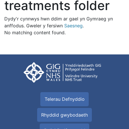
treatments folder
Dydy'r cynnwys hwn ddim ar gael yn Gymraeg yn
anffodus. Gweler y fersiwn
Saesneg
.
No matching content found.
Telerau Defnyddio
Rhyddid gwybodaeth