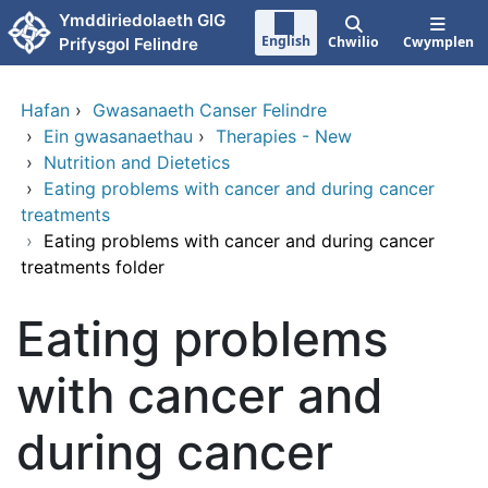
Neidio i'r prif gynnwy
Ymddiriedolaeth GIG
English
Chwilio
Cwymplen
Prifysgol Felindre
Hafan
›
Gwasanaeth Canser Felindre
›
Ein gwasanaethau
›
Therapies - New
›
Nutrition and Dietetics
›
Eating problems with cancer and during cancer
treatments
›
Eating problems with cancer and during cancer
treatments folder
Eating problems
with cancer and
during cancer